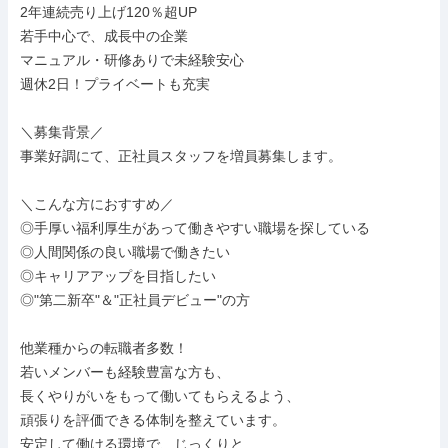
2年連続売り上げ120％超UP

若手中心で、成長中の企業

マニュアル・研修ありで未経験安心

週休2日！プライベートも充実

＼募集背景／

事業好調にて、正社員スタッフを増員募集します。

＼こんな方におすすめ／

◎手厚い福利厚生があって働きやすい職場を探している

◎人間関係の良い職場で働きたい

◎キャリアアップを目指したい

◎"第二新卒"＆"正社員デビュー"の方

他業種からの転職者多数！

若いメンバーも経験豊富な方も、

長くやりがいをもって働いてもらえるよう、

頑張りを評価できる体制を整えています。

安定して働ける環境で、じっくりと
