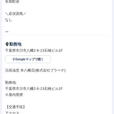
長期歓迎

＼必須資格／

なし

ー
勤務地
千葉県市川市八幡2-6-13石橋ビル1F
Googleマップで開く
元祖油堂 本八幡店(株式会社プラーナ)

勤務地: 

千葉県市川市八幡2-6-13石橋ビル1F

※屋内禁煙

【交通手段】

アクセス: 
