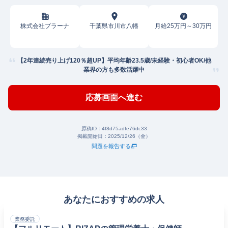
株式会社プラーナ
千葉県市川市八幡
月給25万円～30万円
【2年連続売り上げ120％超UP】平均年齢23.5歳/未経験・初心者OK/他
業界の方も多数活躍中
応募画面へ進む
原稿ID：
4f8d75adfe76dc33
掲載開始日：
2025/12/26（金）
問題を報告する
あなたにおすすめの求人
業務委託