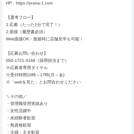
HP：https://prana-1.com

【選考フロー】

1.応募（たった1分で完了！）

2.面接（履歴書必須）

Web面接OK・面接時に店舗見学も可能！

【応募お問い合わせ】

050-1721-4168（採用担当まで）

※応募者専用ダイヤル

※受付時間10時～17時(月～金)

※「webを見た」とお問合わせください

＼その他／

・管理職登用実績あり

・女性活躍中

・未経験者歓迎

・無資格歓迎

・主婦・主夫歓迎
