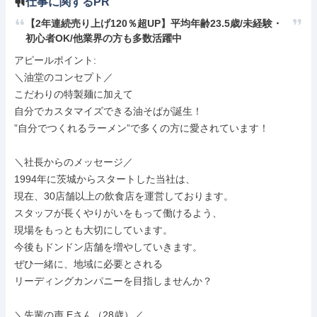
仕事に関するPR
【2年連続売り上げ120％超UP】平均年齢23.5歳/未経験・
初心者OK/他業界の方も多数活躍中
アピールポイント: 

＼油堂のコンセプト／

こだわりの特製麺に加えて

自分でカスタマイズできる油そばが誕生！

”自分でつくれるラーメン”で多くの方に愛されています！

＼社長からのメッセージ／

1994年に茨城からスタートした当社は、

現在、30店舗以上の飲食店を運営しております。

スタッフが長くやりがいをもって働けるよう、

現場をもっとも大切にしています。

今後もドンドン店舗を増やしていきます。

ぜひ一緒に、地域に必要とされる

リーディングカンパニーを目指しませんか？

＼先輩の声.Eさん（28歳）／
