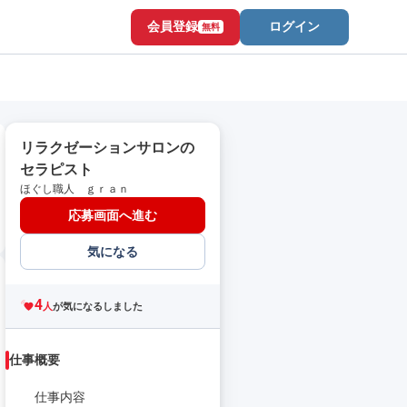
会員登録
ログイン
無料
リラクゼーションサロンの
セラピスト
ほぐし職人 ｇｒａｎ
応募画面へ進む
気になる
4
人
が気になるしました
仕事概要
仕事内容