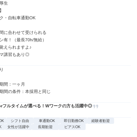
厚生



ク・自転車通勤OK

間に合わせて受けられる

有！（最長70h/無給）

覚えられますよ♪

マ講習もあり◎


期間：一ヶ月

orフルタイムが選べる！Wワークの方も活躍中◎
OK
シフト自由
車通勤OK
即日勤務OK
経験者歓迎
K
女性が活躍中
長期歓迎
ピアスOK