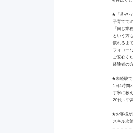
もみほぐし
★「昔やっ
 子育てで3年のブランクがあって不安…」

 「同じ業務だけど職種が違う…」

 という方も大丈夫です!

 慣れるまでは先輩が丁寧に

 フォローなどさせていただきますので

 ご安心くださいね◎未経験者歓迎♪

 経験者の方も大歓迎です!!

★未経験で
 1日4時間×2週間でマスターしました。

 丁寧に教えますので、ご安心ください!

 20代～中高年世代まで幅広く活躍中!

★お客様が
 スキル次第で報酬UPが可能♪

＝＝＝＝＝