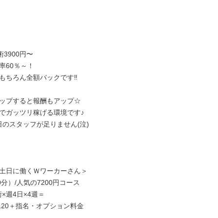
3900円〜

60％～！

もちろん全額バックです‼

ップすると報酬もアップ☆

でガッツリ稼げる環境です♪

日のスタッフが足りません(泣)

土日に働くＷワーカーさん＞

0分）/人気の7200円コース

術×週4日×4週＝

9120＋指名・オプション料金