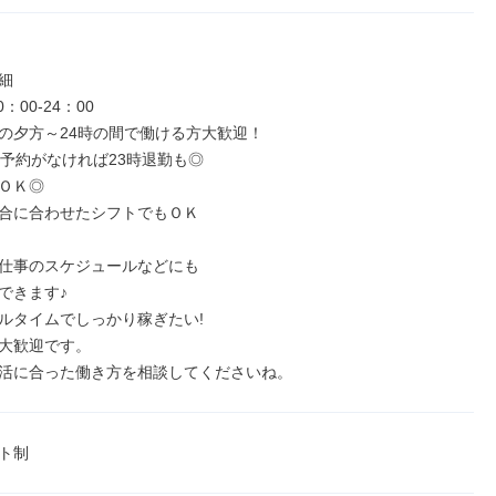


：00‐24：00

の夕方～24時の間で働ける方大歓迎！

に予約がなければ23時退勤も◎

ＯＫ◎

合に合わせたシフトでもＯＫ

仕事のスケジュールなどにも

できます♪

ルタイムでしっかり稼ぎたい!

大歓迎です。

活に合った働き方を相談してくださいね。
ト制