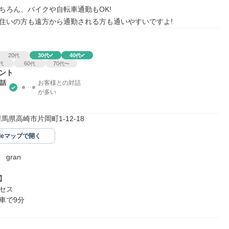
ちろん、バイクや自転車通勤もOK!

住いの方も遠方から通勤される方も通いやすいですよ!
20
30
40
代
代
代
60
70
代
代
代〜
ント
話
お客様との対話
が多い
2群馬県高崎市片岡町1-12-18
gleマップで開く
ran



セス

車で9分