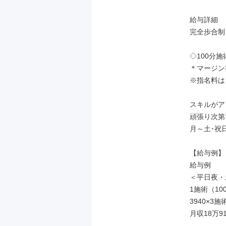
給与詳細

完全歩合制

◇100分施術
＊マージン率
※指名料は
スキルがア
頑張り次第
月～土･祝
【給与例】

給与例

＜平日夜・
1施術（10
3940×3施
月収18万