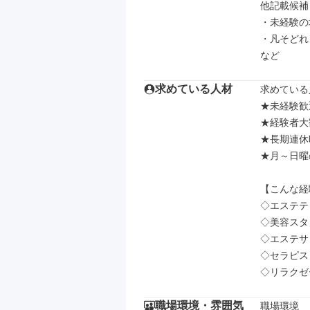
他記載候補

・未経験の
・凡そどれ
など
求めている人材
求めている
★未経験歓迎
★経験者大
★長期連休
★月～日曜
【こんな経
◇エステテ
◇美容スタ
◇エステサ
◇セラピスト
◇リラクゼ
職場環境・雰囲気
職場環境
