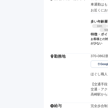
車通勤はも
お近くにお
多い年齢層
10
代
50
特徴・ポイ
お客様との対
が少ない
370-086
勤務地
Goo
ほぐし職人　g
【交通手段】
交通・アク
高崎駅から
給与
完全歩合制
