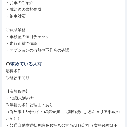
・お車のご紹介

・成約後の書類作成

・納車対応

〇買取業務

・車検証の項目チェック

・走行距離の確認

・オプションの有無や不具合の確認
求めている人材
応募条件

◎経験不問◎

【応募条件】

・40歳未満の方

※年齢の条件と理由：あり

（例外事由3号のイ・40歳未満（長期勤続によるキャリア形成の
ため））

・普通自動車運転免許をお持ちの方※AT限定可（実務経験は不