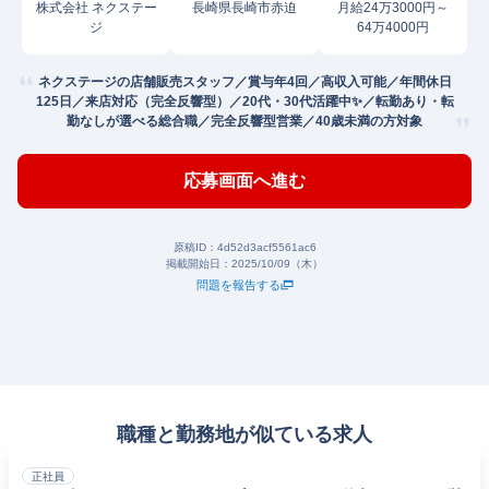
株式会社 ネクステー
長崎県長崎市赤迫
月給24万3000円～
ジ
64万4000円
ネクステージの店舗販売スタッフ／賞与年4回／高収入可能／年間休日
125日／来店対応（完全反響型）／20代・30代活躍中✨／転勤あり・転
勤なしが選べる総合職／完全反響型営業／40歳未満の方対象
応募画面へ進む
原稿ID：
4d52d3acf5561ac6
掲載開始日：
2025/10/09（木）
問題を報告する
職種と勤務地が似ている求人
正社員