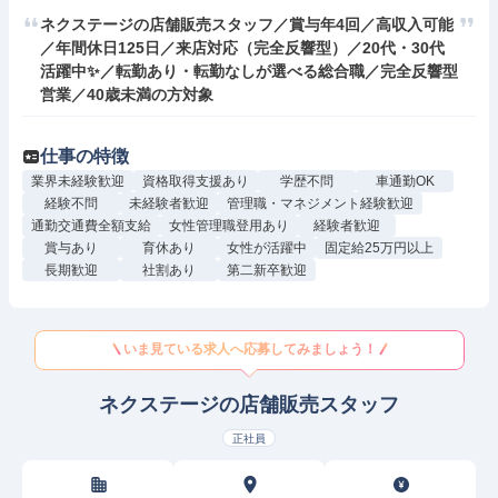
ネクステージの店舗販売スタッフ／賞与年4回／高収入可能
／年間休日125日／来店対応（完全反響型）／20代・30代
活躍中✨／転勤あり・転勤なしが選べる総合職／完全反響型
営業／40歳未満の方対象
仕事の特徴
業界未経験歓迎
資格取得支援あり
学歴不問
車通勤OK
経験不問
未経験者歓迎
管理職・マネジメント経験歓迎
通勤交通費全額支給
女性管理職登用あり
経験者歓迎
賞与あり
育休あり
女性が活躍中
固定給25万円以上
長期歓迎
社割あり
第二新卒歓迎
いま見ている求人へ応募してみましょう！
ネクステージの店舗販売スタッフ
正社員