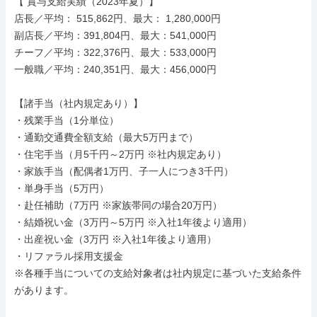
【 賞与支給実績（2023年夏）】

店長／平均： 515,862円、最大： 1,280,000円

副店長／平均：391,804円、最大：541,000円

チーフ／平均：322,376円、最大：533,000円

一般職／平均：240,351円、最大：456,000円

【諸手当（社内規定あり）】

・残業手当（1分単位）

・通勤交通費全額支給（最大5万円まで）

・住宅手当（月5千円～2万円 ※社内規定あり）

・家族手当（配偶者1万円、子一人につき3千円）

・単身手当（5万円）

・赴任補助（7万円 ※家族帯同の場合20万円）

・結婚祝い金（3万円～5万円 ※入社1年後より適用）

・出産祝い金（3万円 ※入社1年後より適用）

・リファラル採用支援金

※各種手当についての支給対象者は社内規定に基づいた支給条件
があります。
