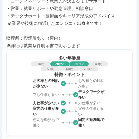
・コーディネーター：就業先が決まるまでサポート

・営業：就業サポートや勤怠管理、相談窓口

・テックサポート：技術面やキャリア形成のアドバイス

 ※業界や技術に精通したエンジニア出身者です！

喫煙所：喫煙所あり（屋内）

※詳細は就業条件明示書で明示します
多い年齢層
10
20
30
40
代
代
代
代
50
60
70
代
代
代〜
特徴・ポイント
お客様との対話
お客様との対話
が少ない
が多い
デスクワークが
立ち仕事が多い
多い
力仕事が少ない
力仕事が多い
室内の仕事が多
室外の仕事が多
い
い
色んな勤務地で
固定の勤務地で
働く
働く