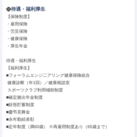
待遇・福利厚生
【保険制度】

・雇用保険

・労災保険

・健康保険

・厚生年金

待遇・福利厚生

【福利厚生】

■フォーラムエンジ二アリング健康保険組合

 健康診断（年1回）／健康相談室

 スポーツクラブ利用補助制度

■確定拠出年金制度

■財形貯蓄制度

■慶弔見舞金

■永年勤続表彰

■定年制度（満60歳） ※再雇用制度あり（65歳まで）
