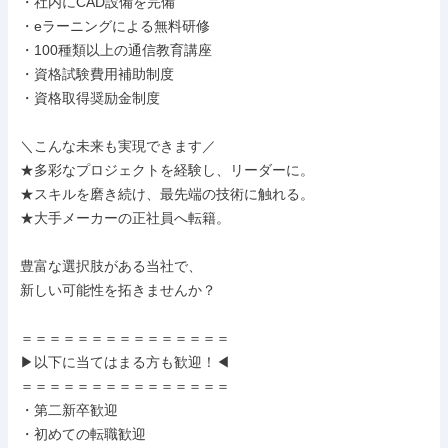
・社内にCAD設備を完備

・eラーニングによる無料研修

・100種類以上の通信教育講座

・資格試験費用補助制度

・資格取得奨励金制度

＼こんな未来も実現できます／

★多彩なプロジェクトを経験し、リーダーに。

★スキルを磨き続け、最先端の技術に触れる。

★大手メーカーの正社員へ転籍。

豊富な選択肢がある当社で、

新しい可能性を拓きませんか？

＝＝＝＝＝＝＝＝＝＝＝＝＝＝＝

▶以下に当てはまる方も歓迎！◀

＝＝＝＝＝＝＝＝＝＝＝＝＝＝＝

・第二新卒歓迎

・初めての転職歓迎
