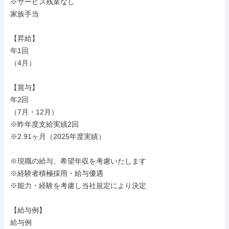
※サービス残業なし

家族手当

【昇給】

年1回

（4月）

【賞与】

年2回

（7月・12月）

※昨年度支給実績2回

※2.91ヶ月（2025年度実績）

※現職の給与、希望年収を考慮いたします

※経験者積極採用・給与優遇

※能力・経験を考慮し当社規定により決定

【給与例】

給与例
