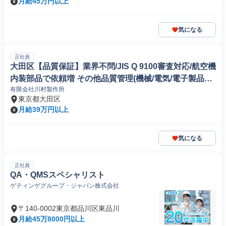
月給45万円以上
気になる
正社員
大田区【品質保証】業界不問/JIS Q 9100審査対応/航空機
内装部品で依頼増 その他品質管理(機械/電気/電子製品専
有限会社川村製作所
門職)
東京都大田区
月給39万円以上
気になる
正社員
QA・QMSスペシャリスト
ゲティンゲグループ・ジャパン株式会社
〒140-0002東京都品川区東品川
月給45万8000円以上