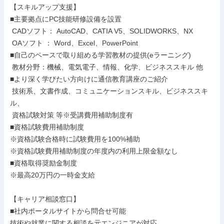
【スキルアップ支援】

■主要拠点にPC技能研修設備を設置

 CADソフト： AutoCAD、CATIA V5、SOLIDWORKS、NX

 OAソフト ： Word、Excel、PowerPoint

■自己のペースで取り組める学習教材の提供(eラーニング)

 教材分野：機械、電気電子、情報、化学、ビジネススキル 他

■より深く学びたい方向けに通信教育講座のご紹介

 技術系、文書作成、コミュニケーションスキル、ビジネススキ
ル、

 資格試験対策 等※受講費用補助制度有

■資格試験費用補助制度

※資格試験合格時に試験費用を100%補助

※資格試験費用補助制度の年度内の利用上限金額なし

■資格取得奨励金制度

※最高20万円の一時金支給

【キャリア相談窓口】

■社内ポータルサイトから問合せ可能

技術や就業に関する相談を元エンジニアが対応