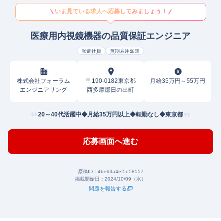
いま見ている求人へ応募してみましょう！
医療用内視鏡機器の品質保証エンジニア
派遣社員
無期雇用派遣
株式会社フォーラム
〒190-0182東京都
月給35万円～55万円
エンジニアリング
西多摩郡日の出町
20～40代活躍中◆月給35万円以上◆転勤なし◆東京都
応募画面へ進む
原稿ID：
4be63a4ef5e58557
掲載開始日：
2024/10/09（水）
問題を報告する