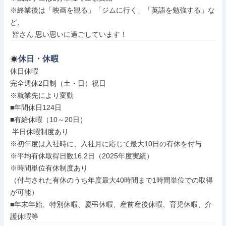
※終業後は「映画を観る」「ジムに行く」「英語を勉強する」な
ど、

 皆さん 思い思いに過ごしています！
休日・休暇
休日休暇

完全週休2日制（土・日）祝日

※就業先により変動

■年間休日124日

■有給休暇（10～20日）

 半日休暇制度あり

※初年度は入社時に、入社月に応じて最大10日の有休を付与

※平均有休取得日数16.2日（2025年度実績）

※時間単位有休制度あり

（付与された有休のうち年度最大40時間まで1時間単位での取得
が可能）

■年末年始、特別休暇、慶弔休暇、産前産後休暇、育児休暇、介
護休暇等