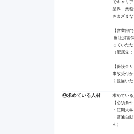
でキャリア
業界・業務
さまざまな
【営業部門
 当社損害保険の代理店と一緒にお客さまのリスクに合わせて最適な提案を行な
っていただ
（配属先：
【保険金サ
事故受付か
く担当いた
求めている人材
求めている
【必須条件】
・短期大学
・普通自動
ん）
