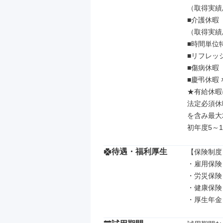
（取得実績
■介護休暇

（取得実績
■時間単位特
■リフレッシ
■傷病休暇

■慶弔休暇 
★有給休暇
法定必須休
を含み最大2
初年度5～
待遇・福利厚生
【保険制度】
・雇用保険

・労災保険

・健康保険

・厚生年金