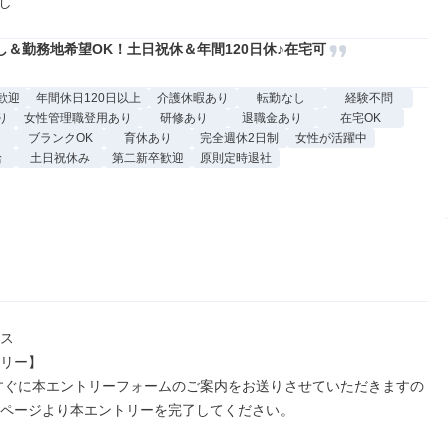
し
し＆勤務地希望OK！土日祝休＆年間120日休♪在宅可
歓迎
年間休日120日以上
介護休暇あり
転勤なし
経験不問
り
女性管理職登用あり
研修あり
退職金あり
在宅OK
ブランクOK
育休あり
完全週休2日制
女性が活躍中
給
土日祝休み
第二新卒歓迎
原則定時退社
ス

リー】

ページより本エントリーを完了してください。
