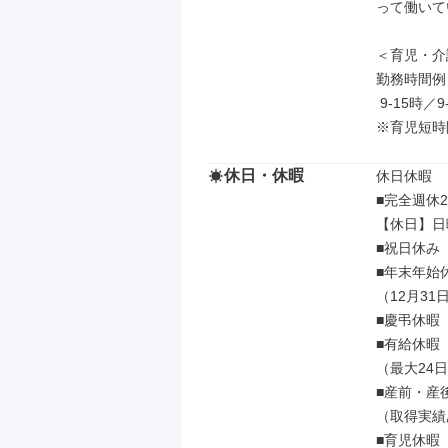
って働いて
＜育児・介
勤務時間例

 9-15時／9-16時／10-16時／10-17時 など

※育児短時
休日・休暇
休日休暇

■完全週休2
【休日】日
■祝日休み

■年末年始休
（12月31
■慶弔休暇

■有給休暇

（最大24日
■産前・産後
（取得実績
■育児休暇
