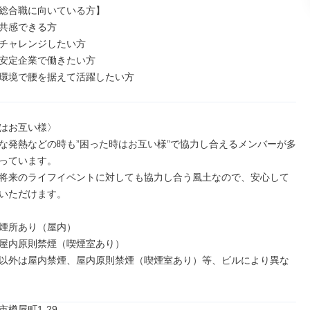
総合職に向いている方】

共感できる方

チャレンジしたい方

安定企業で働きたい方

環境で腰を据えて活躍したい方
はお互い様〉

な発熱などの時も”困った時はお互い様”で協力し合えるメンバーが多
っています。

将来のライフイベントに対しても協力し合う風土なので、安心して
いただけます。

煙所あり（屋内）

屋内原則禁煙（喫煙室あり）

以外は屋内禁煙、屋内原則禁煙（喫煙室あり）等、ビルにより異な
樽屋町1-29