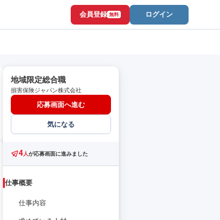
会員登録
ログイン
無料
地域限定総合職
損害保険ジャパン株式会社
応募画面へ進む
気になる
4
人
が応募画面に進みました
仕事概要
仕事内容