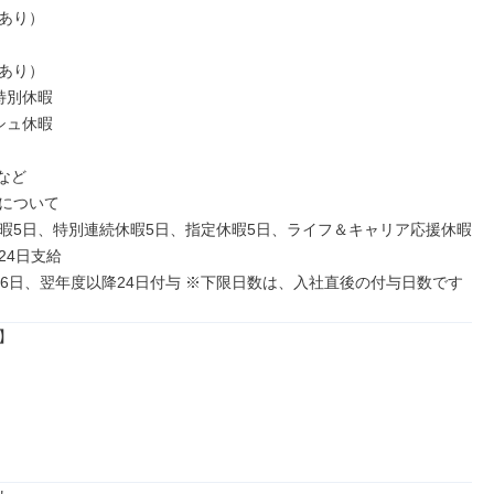
あり）

あり）

別休暇

ュ休暇

など

について

暇5日、特別連続休暇5日、指定休暇5日、ライフ＆キャリア応援休暇
4日支給

16日、翌年度以降24日付与 ※下限日数は、入社直後の付与日数です

