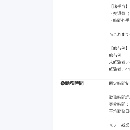
【諸手当】

・交通費（
・時間外手
※これまで
【給与例】

給与例

未経験者／4
経験者／44
勤務時間
固定時間制

勤務時間詳細
実働時間：
平均勤務日数
※ノー残業