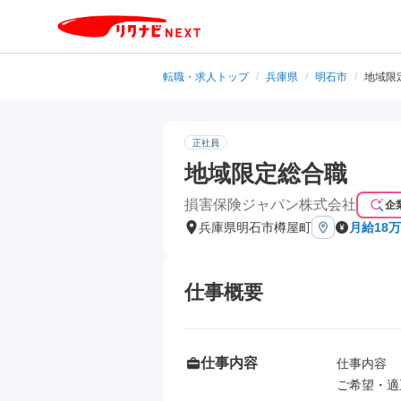
転職・求人トップ
/
兵庫県
/
明石市
/
地域限
正社員
地域限定総合職
損害保険ジャパン株式会社
企
兵庫県明石市樽屋町
月給18万
仕事概要
仕事内容
仕事内容

ご希望・適