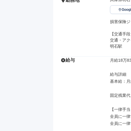
勤務地
Goo
損害保険ジ
【交通手段】
交通・アク
明石駅
給与
月給18万83
給与詳細

基本給：月給 
固定残業代
【一律手当】
全員に一律
全員に一律