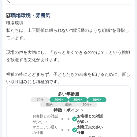
＼
職場環境・雰囲気
職場環境

私たちは、上下関係に縛られない“部活動のような組織”を目指し
ています。

現場の声を大切にし、「もっと良くできるのでは？」という挑戦
を歓迎する文化があります。

福祉の枠にとどまらず、子どもたちの未来を広げるために、新し
い取り組みにも積極的です。
多い年齢層
10
20
30
40
代
代
代
代
50
60
70
代
代
代〜
特徴・ポイント
お客様との対話
お客様との対話
が少ない
が多い
マニュアル通り
創意工夫の多い
の仕事
仕事