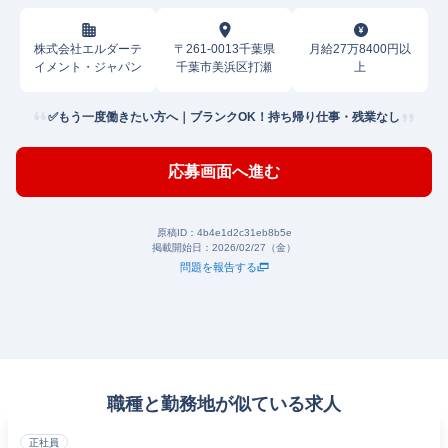
株式会社エルダーテ
〒261-0013千葉県
月給27万8400円以
イメント・ジャパン
千葉市美浜区打瀬
上
✅もう一度働きたい方へ｜ブランクOK！持ち帰り仕事・残業なし
応募画面へ進む
原稿ID：
4b4e1d2c31eb8b5e
掲載開始日：
2026/02/27（金）
問題を報告する
職種と勤務地が似ている求人
正社員