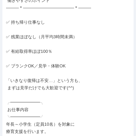
 働きやすさのポイント

―――＊――――――――――――＊―――

✅ 持ち帰り仕事なし

✅ 残業ほぼなし（月平均3時間未満）

✅ 有給取得率ほぼ100％

✅ ブランクOK／見学・体験OK

「いきなり復帰は不安…」という方も、

 まずは見学だけでも大歓迎です(^^)

╭━━━━━━━╮

 お仕事内容

╰━━━━━━━╯

年長～小学生（定員10名）を対象に

療育支援を行います。
