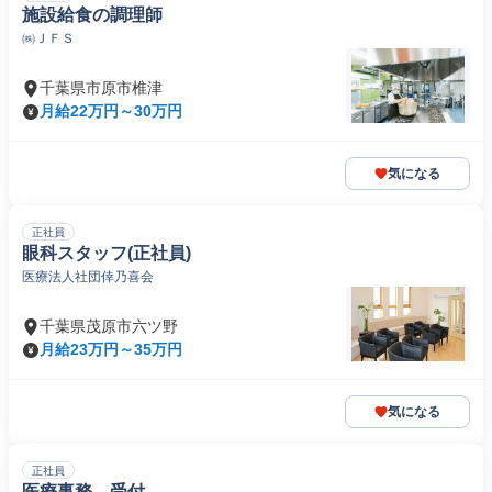
施設給食の調理師
㈱ＪＦＳ
千葉県市原市椎津
月給22万円～30万円
気になる
正社員
眼科スタッフ(正社員)
医療法人社団倖乃喜会
千葉県茂原市六ツ野
月給23万円～35万円
気になる
正社員
医療事務、受付