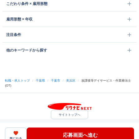
こだわり条件 × 雇用形態
雇用形態 × 年収
注目条件
他のキーワードから探す
転職・求人トップ
/
千葉県
/
千葉市
/
美浜区
/
放課後等デイサービス・作業療法士
(OT)
サイトトップへ
中途採用をご検討の企業様
利用規約・プライバシーポリシー
サイトマップ
ヘルプ・お問い合わせ
応募画面へ進む
（C）Indeed Inc.
気になる