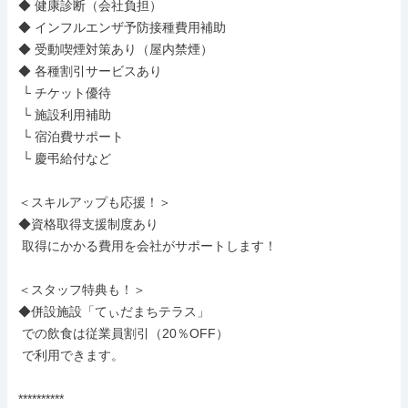
◆ 健康診断（会社負担）

◆ インフルエンザ予防接種費用補助

◆ 受動喫煙対策あり（屋内禁煙）

◆ 各種割引サービスあり

 └ チケット優待

 └ 施設利用補助

 └ 宿泊費サポート

 └ 慶弔給付など

＜スキルアップも応援！＞

◆資格取得支援制度あり

 取得にかかる費用を会社がサポートします！

＜スタッフ特典も！＞

◆併設施設「てぃだまちテラス」

 での飲食は従業員割引（20％OFF）

 で利用できます。

**********
