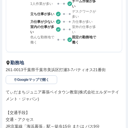
チーム作業が多
1人作業が多い
い
デスクワークが
立ち仕事が多い
多い
力仕事が少ない
力仕事が多い
室内の仕事が多
室外の仕事が多
い
い
色んな勤務地で
固定の勤務地で
働く
働く
勤務地
261-0013千葉県千葉市美浜区打瀬3-7パティオス21番街
Googleマップで開く
てぃだまちジュニア幕張ベイタウン教室(株式会社エルダーテイ
メント・ジャパン)

【交通手段】

交通・アクセス

JR京葉線「海浜幕張」駅～徒歩15分 または バス9分