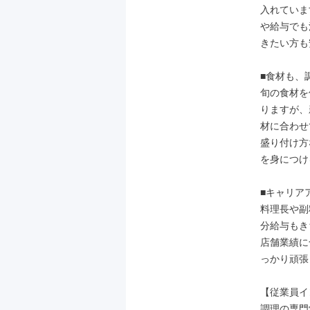
入れていま
や給与でも
きたい方も
■食材も、
旬の食材を
りますが、
材に合わせ
盛り付け方
を身につけ
■キャリア
料理長や副
分給与もき
店舗業績に
っかり頑張
【従業員イ
調理の専門