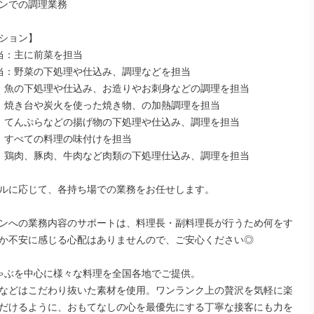
ンでの調理業務

ション】

当：主に前菜を担当

当：野菜の下処理や仕込み、調理などを担当

：魚の下処理や仕込み、お造りやお刺身などの調理を担当

：焼き台や炭火を使った焼き物、の加熱調理を担当

：てんぷらなどの揚げ物の下処理や仕込み、調理を担当

：すべての料理の味付けを担当

：鶏肉、豚肉、牛肉など肉類の下処理仕込み、調理を担当

ルに応じて、各持ち場での業務をお任せします。

ンへの業務内容のサポートは、料理長・副料理長が行うため何をす
か不安に感じる心配はありませんので、ご安心ください◎

ゃぶを中心に様々な料理を全国各地でご提供。

などはこだわり抜いた素材を使用。ワンランク上の贅沢を気軽に楽
だけるように、おもてなしの心を最優先にする丁寧な接客にも力を