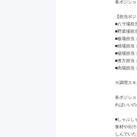
各ポジショ
【担当ポジ
■八寸場担
■野菜場担
■板場担当
■焼場担当
■揚場担当
■煮方担当
■肉場担当
※調理スキ
各ポジショ
ればいいの
■しゃぶし
食材や出汁
しんでいた