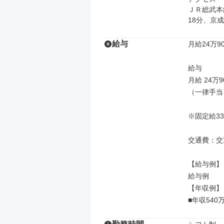
ＪＲ総武本
18分、京
給与
月給24万90
給与

月給 24万9
（一律手当
※固定給3
交通費：交
【給与例】

給与例

【年収例】

■年収54