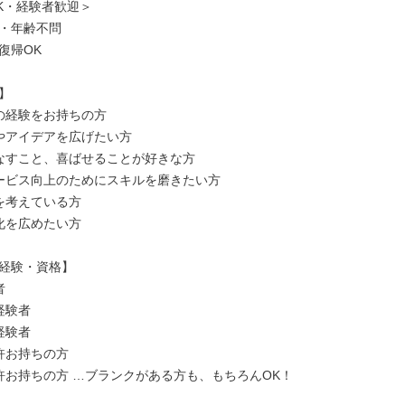
K・経験者歓迎＞

・年齢不問

帰OK



の経験をお持ちの方

やアイデアを広げたい方

なすこと、喜ばせることが好きな方

ービス向上のためにスキルを磨きたい方

を考えている方

化を広めたい方

経験・資格】



験者

験者

許お持ちの方

許お持ちの方 …ブランクがある方も、もちろんOK！
