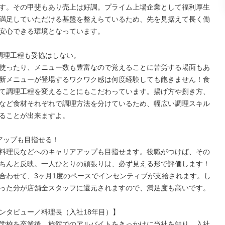
す。その甲斐もあり売上は好調。プライム上場企業として福利厚生
満足していただける基盤を整えらているため、先を見据えて長く働
安心できる環境となっています。

調理工程も妥協はしない。

使ったり、メニュー数も豊富なので覚えることに苦労する場面もあ
新メニューが登場するワクワク感は何度経験しても飽きません！食
て調理工程を変えることにもこだわっています。揚げ方や捌き方、
など食材それぞれで調理方法を分けているため、幅広い調理スキル
ることが出来ますよ。

アップも目指せる！

料理長などへのキャリアアップも目指せます。役職がつけば、その
ちんと反映。一人ひとりの頑張りは、必ず見える形で評価します！
合わせて、3ヶ月1度のペースでインセンティブが支給されます。し
った分が店舗全スタッフに還元されますので、満足度も高いです。

ンタビュー／料理長（入社18年目）】

学校を卒業後、旅館でのアルバイトをきっかけに当社を知り、入社