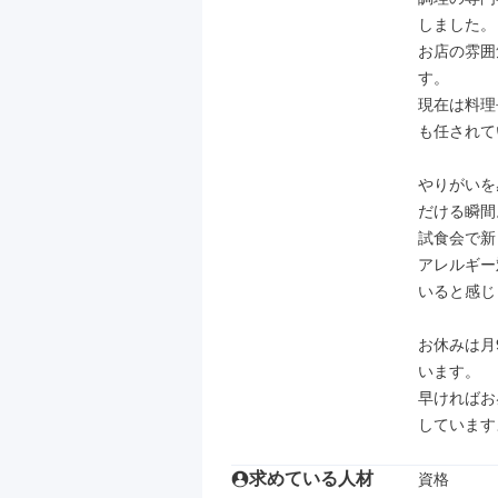
しました。

お店の雰囲
す。

現在は料理
も任されて
やりがいを
だける瞬間。
試食会で新
アレルギー
いると感じ
お休みは月
います。

早ければお
しています
求めている人材
資格
