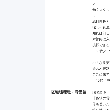
／

働くスタッ
＼

総料理長と
職は和食屋
知れば知る
木曽路に入
挑戦できる
（30代／中
小さな割烹
業の木曽路
ここに来て
（40代／
職場環境・雰囲気
職場環境

【職場の雰
落ち着いた