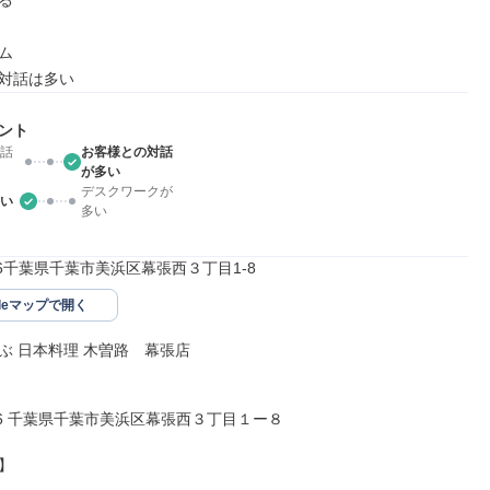




対話は多い
ント
話
お客様との対話
が多い
デスクワークが
い
多い
026千葉県千葉市美浜区幕張西３丁目1-8
gleマップで開く
ぶ 日本料理 木曽路　幕張店

026 千葉県千葉市美浜区幕張西３丁目１ー８


