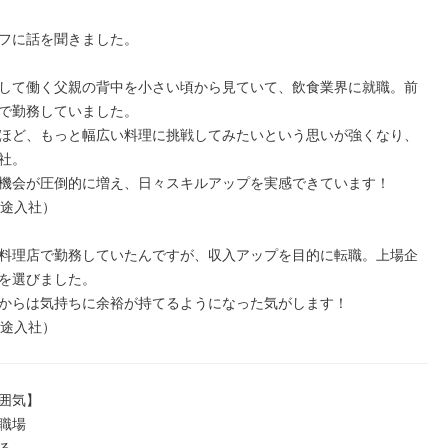
フに話を聞きました。

して働く父親の背中を小さい頃から見ていて、飲食業界に就職。前
で勤務していました。

ほど、もっと幅広い料理に挑戦してみたいという思いが強くなり、
社。

機会が圧倒的に増え、日々スキルアップを実感できています！

途入社）

料理店で勤務していたんですが、収入アップを目的に転職。上場企
を選びました。

からは気持ちに余裕が持てるようになった気がします！

中途入社）
囲気】

職場
