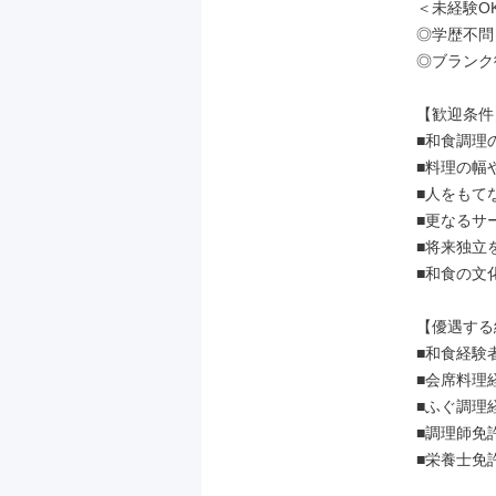
＜未経験O
◎学歴不問
◎ブランク復
【歓迎条件】
■和食調理
■料理の幅
■人をもて
■更なるサ
■将来独立
■和食の文
【優遇する
■和食経験者
■会席料理経
■ふぐ調理経
■調理師免
■栄養士免