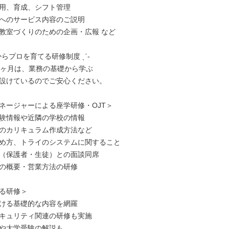
用、育成、シフト管理

へのサービス内容のご説明

教室づくりのための企画・広報 など

験からプロを育てる研修制度 ˎˊ-

2ヶ月は、業務の基礎から学ぶ

設けているのでご安心ください。

ネージャーによる座学研修・OJT＞

験情報や近隣の学校の情報

のカリキュラム作成方法など

め方、トライのシステムに関すること

（保護者・生徒）との面談同席

の概要・営業方法の研修

る研修＞

ける基礎的な内容を網羅

キュリティ関連の研修も実施

や大学受験の解説も
