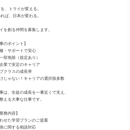
イを創る仲間を募集します。

事のポイント】

修・サポートで安心

一部免除（規定あり）

企業で安定のキャリア

プクラスの成長率

けじゃない！キャリアの選択肢多数

事は、生徒の成長を一番近くで支え、

整える大事な仕事です。

業務内容】

わせた学習プランのご提案

路に関する相談対応
