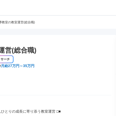
導教室の教室運営(総合職)
営(総合職)
リサーチ
月給27万円～35万円
人ひとりの成長に寄り添う教室運営 □■
