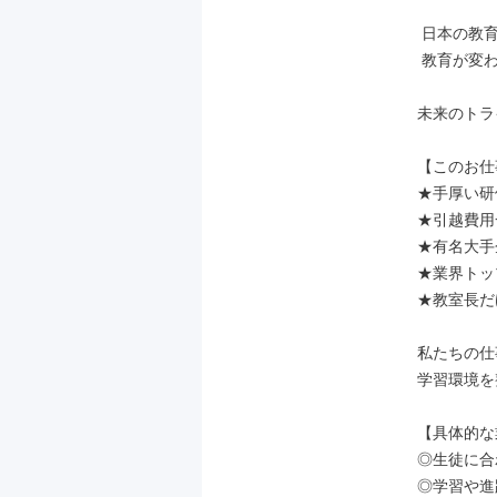
 日本の教育を、トライが変える。

 教育が変われば、日本が変わる。

未来のトラ
【このお仕
★手厚い研
★引越費用
★有名大手
★業界トッ
★教室長だ
私たちの仕
学習環境を
【具体的な
◎生徒に合
◎学習や進