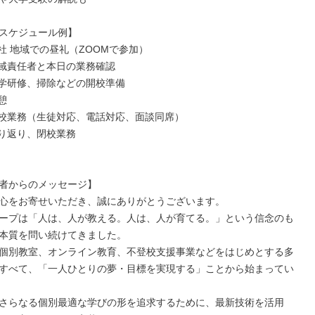
スケジュール例】

 出社 地域での昼礼（ZOOMで参加）

 地域責任者と本日の業務確認

 座学研修、掃除などの開校準備

憩

 開校業務（生徒対応、電話対応、面談同席）

 振り返り、閉校業務

者からのメッセージ】

心をお寄せいただき、誠にありがとうございます。

ープは「人は、人が教える。人は、人が育てる。」という信念のも
本質を問い続けてきました。

個別教室、オンライン教育、不登校支援事業などをはじめとする多
すべて、「一人ひとりの夢・目標を実現する」ことから始まってい
さらなる個別最適な学びの形を追求するために、最新技術を活用