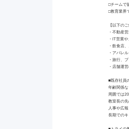
□チームで
□教育業界
【以下のご
・不動産営
・IT営業
・飲食店、
・アパレル
・旅行、ブ
・店舗運営
■既存社員の
年齢関係な
周囲では2
教室長の先
人事や広報
長期でのキ
■トライの教