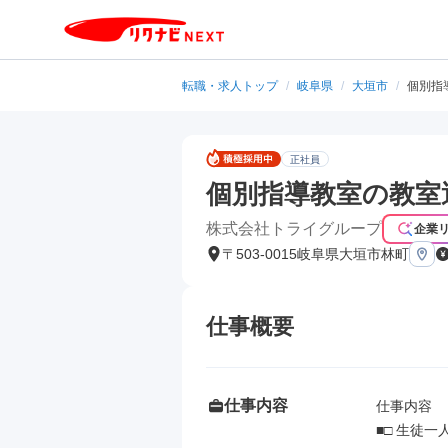
転職・求人トップ
/
岐阜県
/
大垣市
/
個別指
正社員
個別指導教室の教室運
株式会社トライグループ
企業
〒503-0015岐阜県大垣市林町
仕事概要
仕事内容
仕事内容

■□ 生徒一