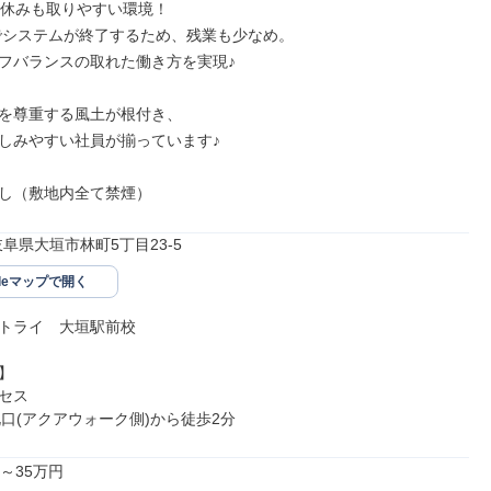
・休みも取りやすい環境！

分でシステムが終了するため、残業も少なめ。

フバランスの取れた働き方を実現♪

を尊重する風土が根付き、

しみやすい社員が揃っています♪

し（敷地内全て禁煙）
15岐阜県大垣市林町5丁目23-5
gleマップで開く
トライ　大垣駅前校



セス

北口(アクアウォーク側)から徒歩2分
～35万円
