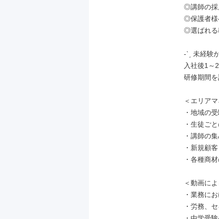
◎講師の採
◎保護者様
◎選ばれる
-ˋˏ 未経
入社後1～
研修期間を
＜エリアマ
・地域の受
・生徒ごと
・講師の集
・新規顧客
・各種商材
＜動画によ
・業務にお
・労務、セ
・中学受験