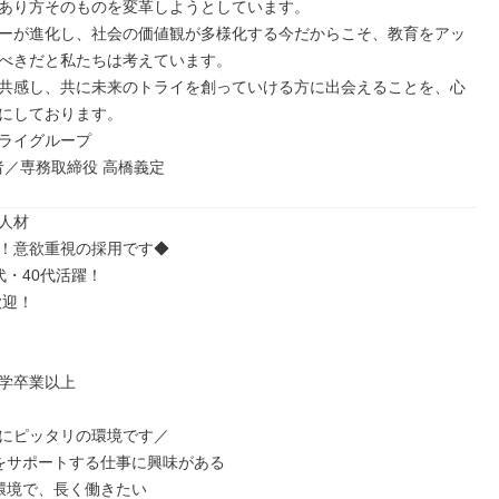
あり方そのものを変革しようとしています。

ーが進化し、社会の価値観が多様化する今だからこそ、教育をアッ
べきだと私たちは考えています。

共感し、共に未来のトライを創っていける方に出会えることを、心
にしております。

ライグループ

者／専務取締役 高橋義定
人材

！意欲重視の採用です◆

学卒業以上

にピッタリの環境です／

をサポートする仕事に興味がある

環境で、長く働きたい
