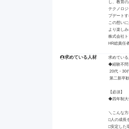
し、教育の
テクノロジ
プデートす
この想いに
より楽しみ
株式会社ト
HR総責任
求めている人材
求めている
◆経験不問
 20代・30代・40代活躍！

 第二新卒歓迎！

【必須】

◆四年制大
＼こんな方
□人の成長
□安定した