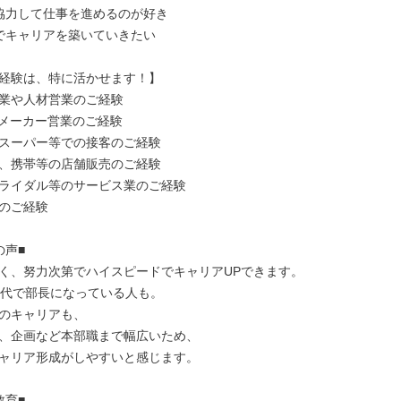
協力して仕事を進めるのが好き

でキャリアを築いていきたい

経験は、特に活かせます！】

業や人材営業のご経験

やメーカー営業のご経験

スーパー等での接客のご経験

、携帯等の店舗販売のご経験

ライダル等のサービス業のご経験

のご経験

声■

く、努力次第でハイスピードでキャリアUPできます。

0代で部長になっている人も。

のキャリアも、

、企画など本部職まで幅広いため、

ャリア形成がしやすいと感じます。

育■
