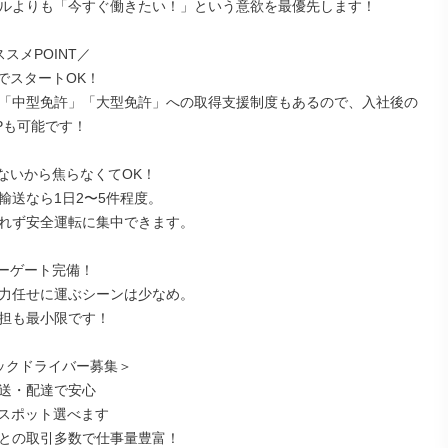
ルよりも「今すぐ働きたい！」という意欲を最優先します！

スメPOINT／

でスタートOK！

「中型免許」「大型免許」への取得支援制度もあるので、入社後の
Pも可能です！

ないから焦らなくてOK！

輸送なら1日2〜5件程度。

れず安全運転に集中できます。

ーゲート完備！

力任せに運ぶシーンは少なめ。

担も最小限です！

ックドライバー募集＞

送・配達で安心

rスポット選べます

との取引多数で仕事量豊富！
