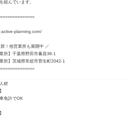
を組んでいます。

==============



.active-planning.com/

抜群！他営業所も展開中 ／

業所】千葉県野田市蕃昌38-1

所】茨城県常総市菅生町2042-1

==============
人材



車免許でOK


