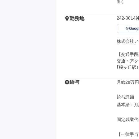
働く
242-001
勤務地
Goo
株式会社ア
【交通手段】
交通・アク
｢桜ヶ丘駅｣
給与
月給28万円
給与詳細

基本給：月給
固定残業代
【一律手当】