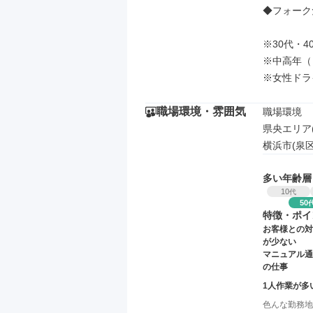
◆フォーク
※30代・4
※中高年（
※女性ドラ
職場環境・雰囲気
職場環境

県央エリア
横浜市(泉
多い年齢層
10
代
50
特徴・ポイ
お客様との対
が少ない
マニュアル通
の仕事
1人作業が多
色んな勤務地