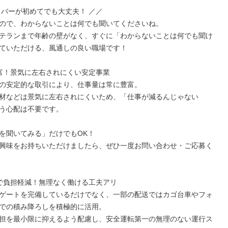
イバーが初めてでも大丈夫！ ／／

ので、わからないことは何でも聞いてくださいね。

テランまで年齢の壁がなく、すぐに「わからないことは何でも聞け
ていただける、風通しの良い職場です！

富！景気に左右されにくい安定事業

の安定的な取引により、仕事量は常に豊富。

材などは景気に左右されにくいため、「仕事が減るんじゃない
う心配は不要です。

を聞いてみる」だけでもOK！

興味をお持ちいただけましたら、ぜひ一度お問い合わせ・ご応募く
で負担軽減！無理なく働ける工夫アリ

ゲートを完備しているだけでなく、一部の配送ではカゴ台車やフォ
での積み降ろしを積極的に活用。

担を最小限に抑えるよう配慮し、安全運転第一の無理のない運行ス