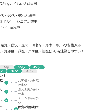
免許をお持ちの方は尚可

0代・50代・60代活躍中

ミドル）・シニア活躍中

イバー活躍中
(綾瀬・藤沢・座間・海老名・厚木・寒川)や相模原市、

区・瀬谷区・緑区・戸塚区・旭区)からも通勤しやすい！
20
30
40
代
代
代
60
70
代
代
代〜
ント
話
お客様との対話
が多い
り
創意工夫の多い
仕事
チーム作業が多
い
い
で
固定の勤務地で