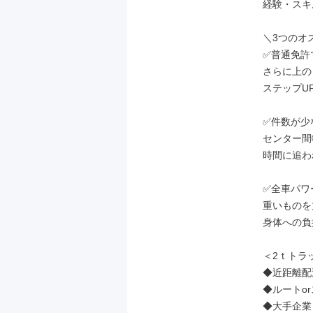
経験・スキ
＼3つのオス
✅普通免許
さらに上の
ステップU
✅件数が少
センター間
時間に追わ
✅全車パワ
重いものを
身体への負
＜2ｔトラ
◆近距離配
◆ルートo
◆大手企業