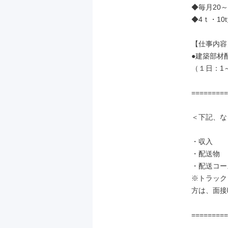
◆毎月20
◆4ｔ・1
【仕事内容】
●建築部材
（１日：1～
=========
＜下記、な
・収入

・配送物

・配送コー
※トラック
方は、面接
=========