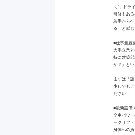
＼＼ ドラ
研修もある
若手からベ
る」と感じ
■仕事量豊
大手企業と
特に建築部
か？」とい
まずは「話
少しでもご
ださい！

■最新設備
全車パワー
ークリフト
身体への負