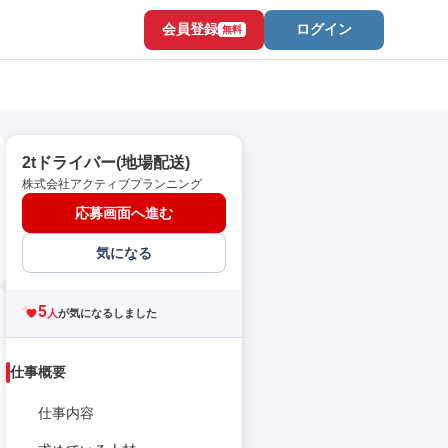
会員登録
ログイン
無料
2tドライバー(地場配送)
株式会社アクティブプランニング
応募画面へ進む
気になる
5
人
が気になるしました
仕事概要
仕事内容