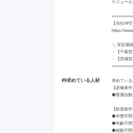
ケジュール
=========
【当社HP】
https://www
＼ 安定感
・【千葉営
・【茨城営業
=========
求めている人材
求めている
【必修条件】
◆普通自動
【歓迎条件】
◆学歴不問

◆年齢不問

◆経験不問
