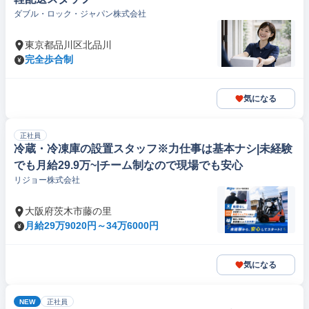
ダブル・ロック・ジャパン株式会社
東京都品川区北品川
完全歩合制
気になる
正社員
冷蔵・冷凍庫の設置スタッフ※力仕事は基本ナシ|未経験
でも月給29.9万~|チーム制なので現場でも安心
リジョー株式会社
大阪府茨木市藤の里
月給29万9020円～34万6000円
気になる
NEW
正社員