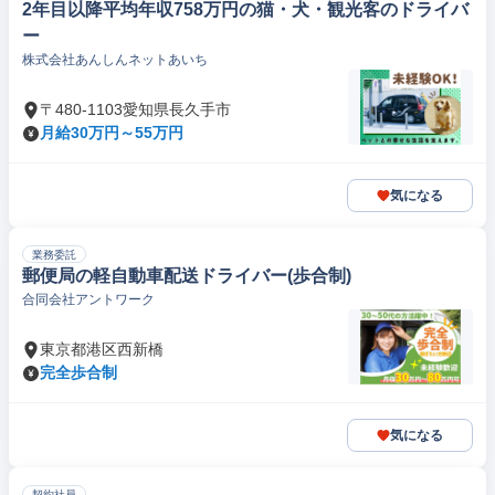
2年目以降平均年収758万円の猫・犬・観光客のドライバ
ー
株式会社あんしんネットあいち
〒480-1103愛知県長久手市
月給30万円～55万円
気になる
業務委託
郵便局の軽自動車配送ドライバー(歩合制)
合同会社アントワーク
東京都港区西新橋
完全歩合制
気になる
契約社員