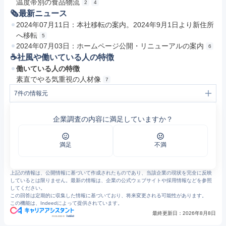
温度帯別の食品物流
2
4
🗞最新ニュース
2024年07月11日：本社移転の案内。2024年9月1日より新住所
へ移転
5
2024年07月03日：ホームページ公開・リニューアルの案内
6
☕️社風や働いている人の特徴
働いている人の特徴
素直でやる気重視の人材像
7
7
件の情報元
1
株式会社アクティブプランニング｜当社からのご挨拶と概要のご案内
2
株式会社アクティブプランニング｜物流全般に対応可能
企業調査の内容に満足していますか？
3
株式会社アクティブプランニング｜物流業界20年以上の経験と実績
4
株式会社アクティブプランニング｜よくある質問について
5
本社の移転に関しまして
6
ホームページを公開しました。
満足
不満
7
株式会社アクティブプランニング｜業務拡大に伴う求人募集
上記の情報は、公開情報に基づいて作成されたものであり、当該企業の現状を完全に反映
しているとは限りません。最新の情報は、企業の公式ウェブサイトや採用情報などを参照
してください。
この回答は定期的に収集した情報に基づいており、将来変更される可能性があります。
この機能は、Indeedによって提供されています。
最終更新日：
2026年8月8日