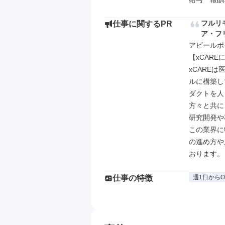
フルリ
仕事に関するPR
ア・フ
アピールポイ
【xCAREに
xCARE
ルに構築し
ダクトを人
方々と共に
研究開発や
この業界に
の進め方や
おります。
仕事の特徴
週1日からO