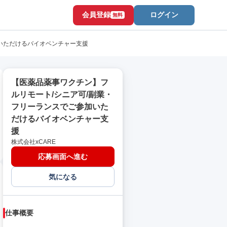
会員登録
ログイン
無料
いただけるバイオベンチャー支援
【医薬品薬事ワクチン】フ
ルリモート/シニア可/副業・
フリーランスでご参加いた
だけるバイオベンチャー支
援
株式会社xCARE
応募画面へ進む
気になる
仕事概要