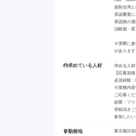
規制当局と
承認審査に
承認後の適
治験届・変
※実際に参
があります
求めている人材
求める人材: 
【応募資格】
必須経験：
※業務内容
ご応募くだ
副業・フリ
登録頂きご
参加したい
東京都渋谷
勤務地