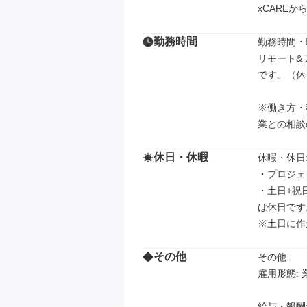
xCARE
勤務時間
勤務時間・曜
リモート&フ
です。（休
※働き方・
業との相談
休日・休暇
休暇・休日: 
・プロジェ
・土日+祝
は休日です。
※土日に作
その他
その他: 

雇用形態: 
給与・報酬: 5