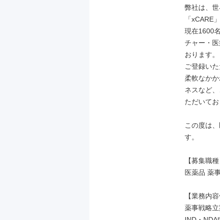
弊社は、世
「xCAR
現在160
チャー・医
おります。

ご登録いた
柔軟なかか
ネスなど、
ただいてお
この度は、
す。

【募集職種】
医薬品 薬事
【業務内容
薬事戦略立案
IND・ND