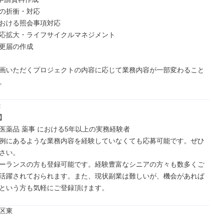
の折衝・対応

おける照会事項対応

応拡大・ライフサイクルマネジメント

更届の作成

画いただくプロジェクトの内容に応じて業務内容が一部変わること
。




医薬品 薬事 における5年以上の実務経験者

例にあるような業務内容を経験していなくても応募可能です。ぜひ
さい。

ーランスの方も登録可能です。経験豊富なシニアの方々も数多くご
活躍されておられます。また、現状副業は難しいが、機会があれば
という方も気軽にご登録頂けます。
区東