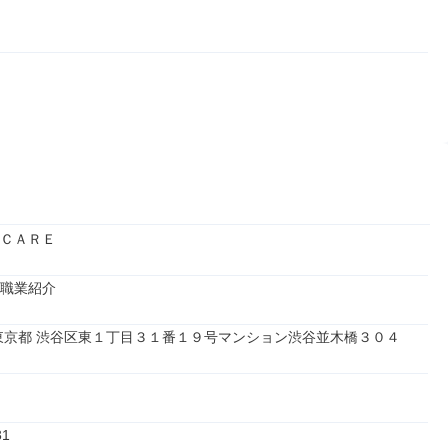
ＣＡＲＥ
職業紹介
11 東京都 渋谷区東１丁目３１番１９号マンション渋谷並木橋３０４
31