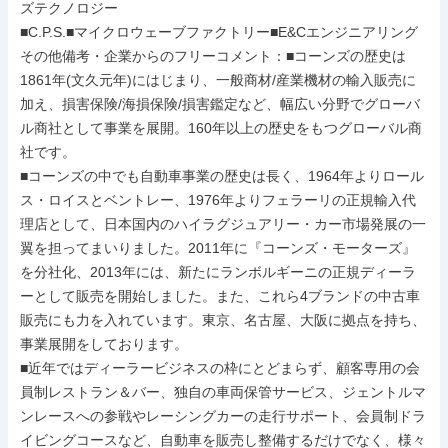
ズテクノロジー

■C.P.S.■マイクロウェーブファクトリー■E&Cエンジニアリング

その他備考・企業からのフリーコメント：■コーンズの歴史は
1861年(文久元年)にはじまり、一般商材/産業機材の輸入販売に
加え、損害保険/海損保険/損害鑑定など、幅広い分野でグローバ
ル商社として事業を展開。160年以上の歴史をもつグローバル商
社です。

■コーンズの中でも自動車事業の歴史は長く、1964年よりロール
ス・ロイスとベントレー、1976年よりフェラーリの正規輸入代
理店として、日本国内のハイラグジュアリー・カー市場発展の一
翼を担ってまいりました。2011年に『コーンズ・モーターズ』
を分社化、2013年には、新たにランボルギーニの正規ディーラ
ーとして販売を開始しました。また、これら4ブランドの中古車
販売にも力を入れています。東京、名古屋、大阪に拠点を持ち、
事業展開をしております。

■近年ではディーラービジネスの枠にとどまらず、顧客専用の会
員制レストラン＆バー、独自の車両保管サービス、ジェントルマ
ンレースへの参戦やレーシングカーの走行サポート、会員制ドラ
イビングコースなど、自動車を販売し整備するだけでなく、様々