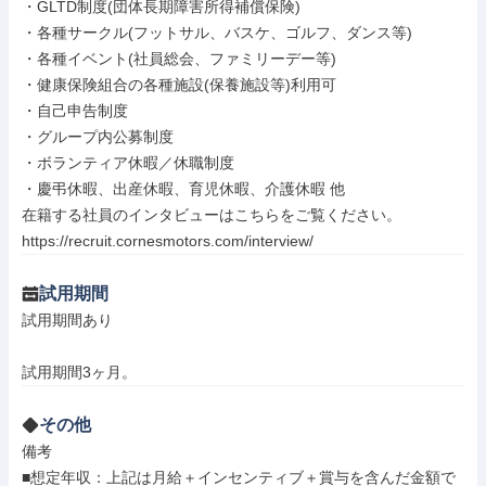
・GLTD制度(団体長期障害所得補償保険)

・各種サークル(フットサル、バスケ、ゴルフ、ダンス等)

・各種イベント(社員総会、ファミリーデー等)

・健康保険組合の各種施設(保養施設等)利用可

・自己申告制度

・グループ内公募制度

・ボランティア休暇／休職制度

・慶弔休暇、出産休暇、育児休暇、介護休暇 他

在籍する社員のインタビューはこちらをご覧ください。

https://recruit.cornesmotors.com/interview/
試用期間
試用期間あり

試用期間3ヶ月。
その他
備考

■想定年収：上記は月給＋インセンティブ＋賞与を含んだ金額で