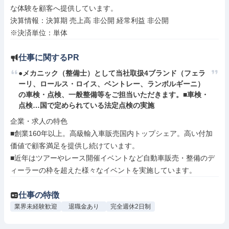
な体験を顧客へ提供しています。

決算情報：決算期 売上高 非公開 経常利益 非公開

※決済単位：単体
仕事に関するPR
●メカニック（整備士）として当社取扱4ブランド（フェラ
ーリ、ロールス・ロイス、ベントレー、ランボルギーニ）
の車検・点検、一般整備等をご担当いただきます。■車検・
点検…国で定められている法定点検の実施
企業・求人の特色

■創業160年以上。高級輸入車販売国内トップシェア。高い付加
価値で顧客満足を提供し続けています。

■近年はツアーやレース開催イベントなど自動車販売・整備のデ
ィーラーの枠を超えた様々なイベントを実施しています。
仕事の特徴
業界未経験歓迎
退職金あり
完全週休2日制