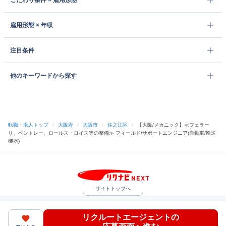
こだわり条件 × 雇用形態
雇用形態 × 年収
注目条件
他のキーワードから探す
転職・求人トップ
/
大阪府
/
大阪市
/
住之江区
/
【大阪/メカニック】≪フェラー
リ、ベントレー、ロールス・ロイス等の整備≫ フィールド/サポートエンジニア(自動車/輸送
機器)
サイトトップへ
中途採用をご検討の企業様
利用規約・プライバシーポリシー
サイトマップ
リクルートエージェントの
ヘルプ・お問い合わせ