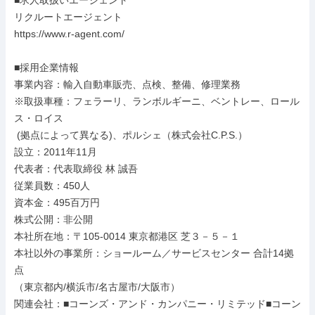
■求人取扱いエージェント

リクルートエージェント

https://www.r-agent.com/

■採用企業情報

事業内容：輸入自動車販売、点検、整備、修理業務

※取扱車種：フェラーリ、ランボルギーニ、ベントレー、ロール
ス・ロイス

 (拠点によって異なる)、ポルシェ（株式会社C.P.S.）

設立：2011年11月

代表者：代表取締役 林 誠吾

従業員数：450人

資本金：495百万円

株式公開：非公開

本社所在地：〒105-0014 東京都港区 芝３－５－１

本社以外の事業所：ショールーム／サービスセンター 合計14拠
点

（東京都内/横浜市/名古屋市/大阪市）

関連会社：■コーンズ・アンド・カンパニー・リミテッド■コーン