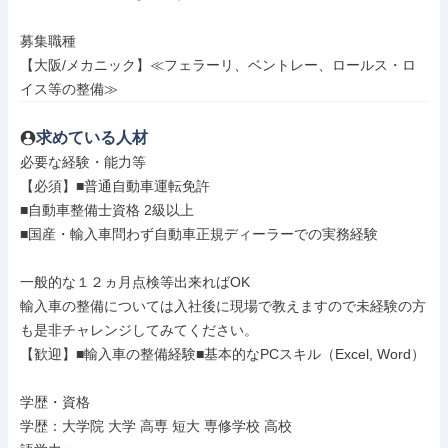
募集職種

【大阪/メカニック】≪フェラーリ、ベントレー、ロールス・ロ
イス等の整備≫
求めている人材
必要な経験・能力等

【必須】■普通自動車運転免許

■自動車整備士資格 2級以上

■国産・輸入車問わず自動車正規ディーラーでの実務経験

一般的な１２ヵ月点検等出来ればOK

輸入車の整備については入社後に現場で教えますので未経験の方
も是非チャレンジしてみてください。

【歓迎】■輸入車の整備経験■基本的なPCスキル（Excel, Word）

学歴・資格

学歴：大学院 大学 高専 短大 専修学校 高校
