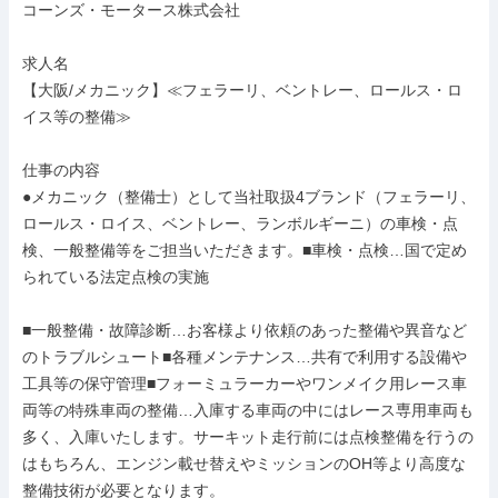
コーンズ・モータース株式会社

求人名

【大阪/メカニック】≪フェラーリ、ベントレー、ロールス・ロ
イス等の整備≫

仕事の内容

●メカニック（整備士）として当社取扱4ブランド（フェラーリ、
ロールス・ロイス、ベントレー、ランボルギーニ）の車検・点
検、一般整備等をご担当いただきます。■車検・点検…国で定め
られている法定点検の実施

■一般整備・故障診断…お客様より依頼のあった整備や異音など
のトラブルシュート■各種メンテナンス…共有で利用する設備や
工具等の保守管理■フォーミュラーカーやワンメイク用レース車
両等の特殊車両の整備…入庫する車両の中にはレース専用車両も
多く、入庫いたします。サーキット走行前には点検整備を行うの
はもちろん、エンジン載せ替えやミッションのOH等より高度な
整備技術が必要となります。
