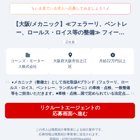
いま見ている求人へ応募してみましょう！
【大阪/メカニック】≪フェラーリ、ベントレ
ー、ロールス・ロイス等の整備≫ フィール
ド/サポートエンジニア(自動車/輸送機器)
正社員
コーンズ・モーター
大阪府大阪市住之江
月給22万円以上
ス株式会社
区
●メカニック（整備士）として当社取扱4ブランド（フェラーリ、ロー
ルス・ロイス、ベントレー、ランボルギーニ）の車検・点検、一般整備
等をご担当いただきます。■車検・点検…国で定められている法定点検
の実施
リクルートエージェントの
応募画面へ進む
この求人は職業紹介事業者による紹介案件です。
応募情報は職業紹介事業者に送信されます。
原稿ID：
47f074d953baa60d