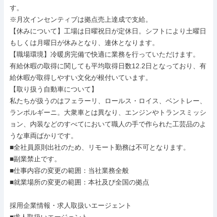
す。

※月次インセンティブは拠点売上達成で支給。

【休みについて】工場は日曜祝日が定休日。シフトにより土曜日
もしくは月曜日が休みとなり、連休となります。

【職場環境】冷暖房完備で快適に業務を行っていただけます。

有給休暇の取得に関しても平均取得日数12.2日となっており、有
給休暇が取得しやすい文化が根付いています。

【取り扱う自動車について】

私たちが扱うのはフェラーリ、ロールス・ロイス、ベントレー、
ランボルギーニ。大衆車とは異なり、エンジンやトランスミッシ
ョン、内装などのすべてにおいて職人の手で作られた工芸品のよ
うな車両ばかりです。

■全社員原則出社のため、リモート勤務は不可となります。

■副業禁止です。

■仕事内容の変更の範囲：当社業務全般

■就業場所の変更の範囲：本社及び全国の拠点

採用企業情報・求人取扱いエージェント
