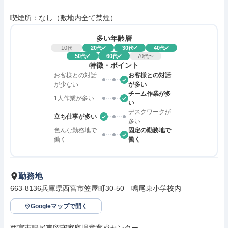
喫煙所：なし（敷地内全て禁煙）
多い年齢層
10
20
30
40
代
代
代
代
50
60
70
代
代
代〜
特徴・ポイント
お客様との対話
お客様との対話
が少ない
が多い
チーム作業が多
1人作業が多い
い
デスクワークが
立ち仕事が多い
多い
色んな勤務地で
固定の勤務地で
働く
働く
勤務地
663-8136兵庫県西宮市笠屋町30-50　鳴尾東小学校内
Googleマップで開く