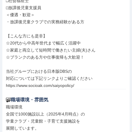
□社会福祉士

□放課後児童支援員

＜優遇・歓迎＞

・放課後児童クラブでの実務経験がある方

【こんな方にも是非】

☆20代から中高年世代まで幅広く活躍中

☆家庭と両立して短時間で働きたい主婦(夫)さん

☆ブランクのある方や仕事復帰も大歓迎！

当社グループにおける日本版DBSの

対応については下記リンクよりご確認ください

https://www.socioak.com/saiyopolicy/
職場環境・雰囲気
職場環境

全国で1000施設以上（2025年4月時点）の

学童クラブ・児童館・子育て支援施設を

展開しています。
