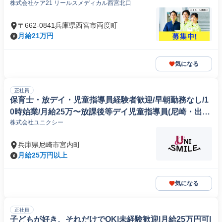
株式会社ケア21 リールスメディカル西宮北口
〒662-0841兵庫県西宮市両度町
月給21万円
気になる
正社員
保育士・放デイ・児童指導員経験者歓迎/早朝勤務なし/1
0時始業/月給25万〜放課後等デイ児童指導員(尼崎・出屋
株式会社ユニクシー
敷・武庫之荘)
兵庫県尼崎市宮内町
月給25万円以上
気になる
正社員
子どもが好き、それだけでOK|未経験歓迎|月給25万円可|