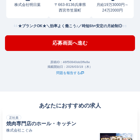
株式会社明日葉
〒663-8136兵庫県
月給19万3000円～
西宮市笠屋町
24万2000円
★ブランクOK★＼効率よく働こう♪／時短6h×安定の月給制◎
応募画面へ進む
原稿ID：
46f50840dd3ffe8e
掲載開始日：
2026/03/19（木）
問題を報告する
あなたにおすすめの求人
正社員
焼肉専門店のホール・キッチン
株式会社こぐみ