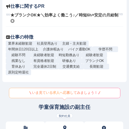
仕事に関するPR
★ブランクOK★＼効率よく働こう♪／時短6h×安定の月給制
◎
仕事の特徴
業界未経験歓迎
社員登用あり
主婦・主夫歓迎
年間休日120日以上
介護休暇あり
バイク通勤OK
学歴不問
経験不問
未経験者歓迎
時短勤務あり
経験者歓迎
残業なし
有資格者歓迎
研修あり
ブランクOK
育休あり
完全週休2日制
交通費支給
長期歓迎
原則定時退社
いま見ている求人へ応募してみましょう！
学童保育施設の副主任
契約社員