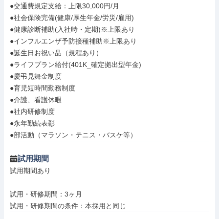
●交通費規定支給：上限30,000円/月

●社会保険完備(健康/厚生年金/労災/雇用)

●健康診断補助(入社時・定期)※上限あり

●インフルエンザ予防接種補助※上限あり

●誕生日お祝い品（規程あり）

●ライフプラン給付(401K_確定拠出型年金)

●慶弔見舞金制度

●育児短時間勤務制度

●介護、看護休暇

●社内研修制度

●永年勤続表彰

●部活動（マラソン・テニス・バスケ等）
試用期間
試用期間あり

試用・研修期間：3ヶ月
