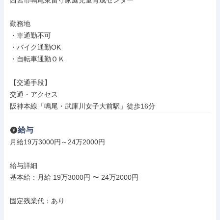
西宮市鳴尾東留守家庭児童育成センター

勤務地

・車通勤不可

・バイク通勤OK

・自転車通勤ＯＫ

【交通手段】

交通・アクセス

阪神本線「鳴尾・武庫川女子大前駅」徒歩16分
給与
月給19万3000円～24万2000円

給与詳細

基本給：月給 19万3000円 〜 24万2000円

固定残業代：あり
