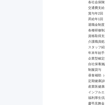
各社会保険
交通費支給（
賞与年2回

昇給年1回

退職金制度
各種研修制度
資格取得支
介護職員処
スタッフ紹
年末年始手当
企業型確定
自社保養施設
制服貸与

昼食補助（4
定期健康診断
産業医健康
インフルエ
福利厚生倶
慶弔見舞金
