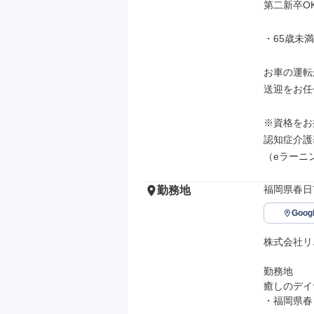
第二新卒OK
・65歳未満
お車の運転
送迎をお任
※資格をお
認知症介護
（eラーニ
福岡県春日市
勤務地
Goo
株式会社リ
勤務地

癒しのデイ
・福岡県春日