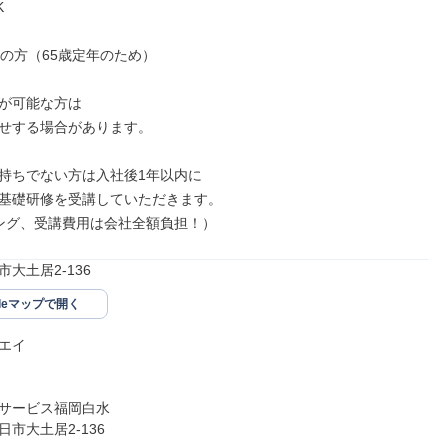


の方（65歳定年のため）

が可能な方は

せする場合があります。

持ちでない方は入社後1年以内に

基礎研修を受講していただきます。

ング、受講費用は会社全額負担！）
大土居2-136
gleマップで開く
エイ

サービス福岡白水

市大土居2-136
