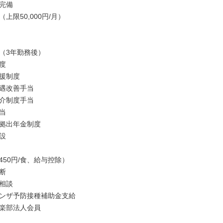
完備

上限50,000円/月）

（3年勤務後）



援制度

遇改善手当

介制度手当



拠出年金制度



50円/食、給与控除）



相談

ンザ予防接種補助金支給

楽部法人会員
