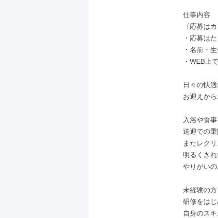
仕事内容

〔応募はカ
・応募はた
・名前・生
・WEB上
日々の快適
お迎えから
入浴や食事
送迎での乗
またレクリ
明るくきれ
やりがいの
未経験の方
研修をはじ
自身のスキ