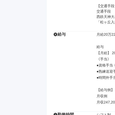
【交通手段】
交通手段

西鉄天神大
「松ヶ丘入
給与
月給20万22
給与

【月給】 20
《手当》

●資格手当
●熟練送迎手
●時間外手当
【給与例】

月収例

月収247,
勤務時間
シフト制
