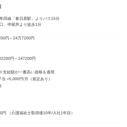


牟田線「春日原駅」よりバス15分

口」停留所より徒歩1分
00円～24万7200円

2200円～247200円

 ※支給額が一番高い資格を適用

当 +5,000円/月（規定あり）



200円 （介護福祉士取得後10年/入社1年目）