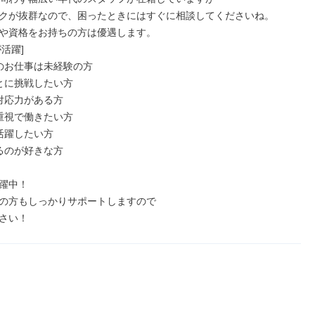
クが抜群なので、困ったときにはすぐに相談してくださいね。

や資格をお持ちの方は優遇します。

活躍]

のお仕事は未経験の方

とに挑戦したい方

対応力がある方

重視で働きたい方

活躍したい方

るのが好きな方

躍中！

の方もしっかりサポートしますので

さい！