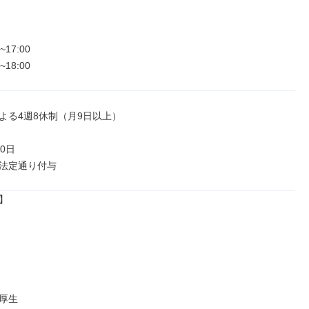
17:00

~18:00
よる4週8休制（月9日以上）

0日

法定通り付与


厚生
