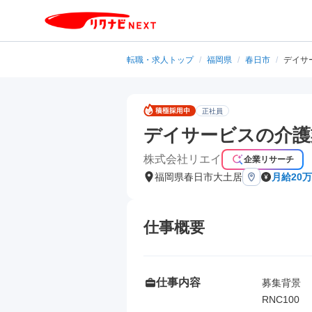
転職・求人トップ
/
福岡県
/
春日市
/
デイサ
正社員
デイサービスの介護
株式会社リエイ
企業リサーチ
福岡県春日市大土居
月給20万
仕事概要
仕事内容
募集背景

RNC100
