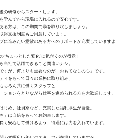
後の研修からスタートします。

を学んでから現場に入れるので安心です。

ある方は、この期間で勘を取り戻しましょう。

取得支援制度もご用意しています。

プに進みたい意欲のある方へのサポートが充実していますよ！

の“ちょっとした変化”に気付くのが得意！

ら当社で活躍できること間違いナシ。

ですが、何よりも重要なのが「おもてなしの心」です。

ティをもって日々の業務に取り組み、

もちろん共に働くスタッフと

ーションをとりながら仕事を進められる方を大歓迎します。

はじめ、社員寮など、充実した福利厚生が自慢。

さ」は自信をもってお約束します。

長く安心して働けるよう、待遇には力を入れています。

問わず幅広い年代のスタッフが在籍していますが
