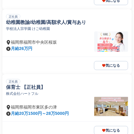
気になる
正社員
幼稚園教諭/幼稚園/高額求人/賞与あり
学校法人宗学園 けご幼稚園
福岡県福岡市中央区桜坂
月給26万円
気になる
正社員
保育士 【正社員】
株式会社ハートフル
福岡県福岡市東区多の津
月給20万1500円～28万5000円
気になる