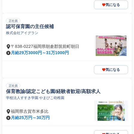
気になる
正社員
認可保育園の主任候補
株式会社アイグラン
〒838-0227福岡県朝倉郡筑前町朝日
月給29万3000円～31万1000円
気になる
正社員
保育教諭/認定こども園/経験者歓迎/高額求人
学校法人すすき学園 やまびこ幼稚園
福岡県古賀市米多比
月給25万円～30万円