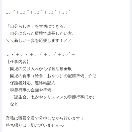
.｡.:･ﾟ＋.｡.:･ﾟ＋.｡.:･ﾟ＋.｡.:･ﾟ＋.｡.:･ﾟ＋

「自分らしさ」を大切にできる、

　自分に合った環境で成長したい方。

＼＼新しい一歩を応援します！／／

.｡.:･ﾟ＋.｡.:･ﾟ＋.｡.:･ﾟ＋.｡.:･ﾟ＋.｡.:･ﾟ＋

【仕事内容】

・園児の受け入れから保育活動全般

・園児の食事（給食、おやつ）の配膳準備、介助

・保護者対応、連絡帳記入

・季節行事の企画や準備

　（誕生会、七夕やクリスマスの季節行事ほか）

　など

業務は職員全員で分担しながら行います！

持ち帰りは一切ございません~♪