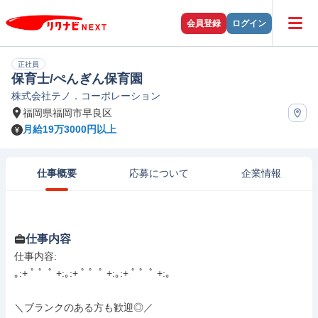
会員登録
ログイン
正社員
保育士/ぺんぎん保育園
株式会社テノ．コーポレーション
福岡県福岡市早良区
月給19万3000円以上
仕事概要
応募について
企業情報
仕事内容
仕事内容: 

｡:+ ﾟ ゜ﾟ +:｡:+ ﾟ ゜ﾟ +:｡:+ ﾟ ゜ﾟ +:｡

＼ブランクのある方も歓迎◎／
