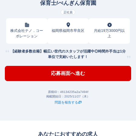
保育士/ぺんぎん保育園
正社員
株式会社テノ．コー
福岡県福岡市早良区
月給19万3000円以
ポレーション
上
【経験者多数在籍】幅広い世代のスタッフが活躍中◎時間外手当は1分
単位で支給いたします！
応募画面へ進む
原稿ID：
46134235a2a7494f
掲載開始日：
2025/11/27（木）
問題を報告する
あなたにおすすめの求人