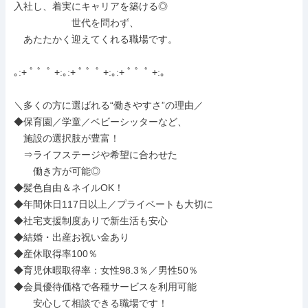
入社し、着実にキャリアを築ける◎

　　　　　　世代を問わず、

　あたたかく迎えてくれる職場です。

｡:+ ﾟ ゜ﾟ +:｡:+ ﾟ ゜ﾟ +:｡:+ ﾟ ゜ﾟ +:｡

＼多くの方に選ばれる“働きやすさ”の理由／

◆保育園／学童／ベビーシッターなど、

　施設の選択肢が豊富！

　⇒ライフステージや希望に合わせた

　　働き方が可能◎

◆髪色自由＆ネイルOK！

◆年間休日117日以上／プライベートも大切に

◆社宅支援制度ありで新生活も安心

◆結婚・出産お祝い金あり

◆産休取得率100％

◆育児休暇取得率：女性98.3％／男性50％

◆会員優待価格で各種サービスを利用可能

　　安心して相談できる職場です！
