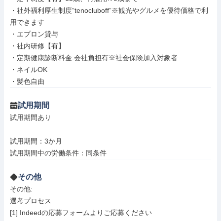
・社外福利厚生制度”tenocluboff”※観光やグルメを優待価格で利
用できます

・エプロン貸与

・社内研修【有】

・定期健康診断料金:会社負担有※社会保険加入対象者

・ネイルOK

・髪色自由
試用期間
試用期間あり

試用期間：3か月

試用期間中の労働条件：同条件
その他
その他: 

選考プロセス 

[1] Indeedの応募フォームよりご応募ください
