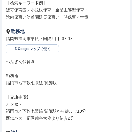
【検索キーワード例】

認可保育園／小規模保育／企業主導型保育／

院内保育／幼稚園延長保育／一時保育／学童
勤務地
福岡県福岡市早良区田隈2丁目37-18
Googleマップで開く
ぺんぎん保育園

勤務地: 

福岡市地下鉄七隈線 賀茂駅

【交通手段】

アクセス: 

福岡市地下鉄七隈線 賀茂駅から徒歩で10分

西鉄バス　福岡歯科大停より徒歩2分