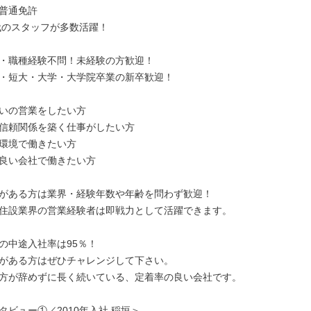
普通免許

代のスタッフが多数活躍！

・職種経験不問！未経験の方歓迎！

・短大・大学・大学院卒業の新卒歓迎！

いの営業をしたい方

信頼関係を築く仕事がしたい方

環境で働きたい方

良い会社で働きたい方

がある方は業界・経験年数や年齢を問わず歓迎！

住設業界の営業経験者は即戦力として活躍できます。

の中途入社率は95％！

がある方はぜひチャレンジして下さい。

方が辞めずに長く続いている、定着率の良い会社です。

ビュー①／2010年入社 稲垣＞
