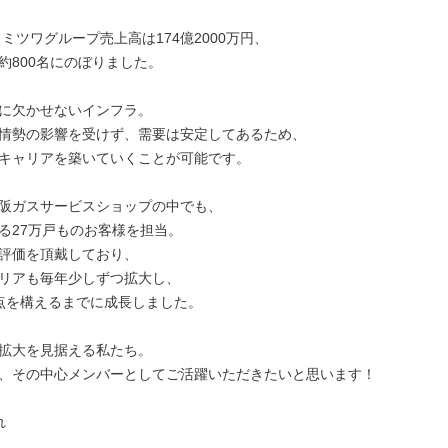
、ミツワグループ売上高は174億2000万円、

約800名にのぼりました。

に欠かせないインフラ。

情勢の影響を受けず、需要は安定してあるため、

キャリアを築いていくことが可能です。

阪ガスサービスショップの中でも、

る27万戸ものお客様を担当。

評価を頂戴しており、

リアも毎年少しずつ拡大し、

点を構えるまでに成長しました。

拡大を見据える私たち。

、その中心メンバーとしてご活躍いただきたいと思います！


