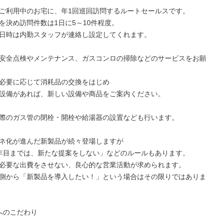
ご利用中のお宅に、年1回巡回訪問するルートセールスです。

を決め訪問件数は1日に5～10件程度。

日時は内勤スタッフが連絡し設定してくれます。

安全点検やメンテナンス、ガスコンロの掃除などのサービスをお願
必要に応じて消耗品の交換をはじめ

設備があれば、新しい設備や商品をご案内ください。

際のガス管の閉栓・開栓や給湯器の設置なども行います。

ネ化が進んだ新製品が続々登場しますが

年目までは、新たな提案をしない」などのルールもあります。

必要な出費をさせない、良心的な営業活動が求められます。

側から「新製品を導入したい！」という場合はその限りではありま
へのこだわり
