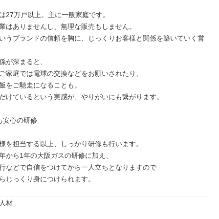
は27万戸以上。主に一般家庭です。

業はありませんし、無理な販売もしません。

いうブランドの信頼を胸に、じっくりお客様と関係を築いていく営
係が深まると、

ご家庭では電球の交換などをお願いされたり、

飯をご馳走になることも。

だけているという実感が、やりがいにも繋がります。

も安心の研修

様を担当する以上、しっかり研修も行います。

年から1年の大阪ガスの研修に加え、

行などで自信をつけてから一人立ちとなりますので

らじっくり身につけられます。
人材
