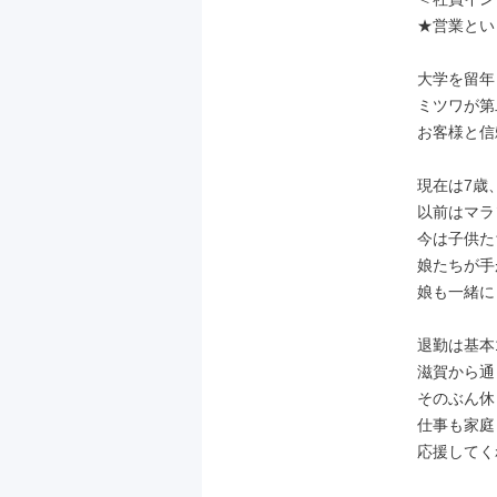
★営業とい
大学を留年
ミツワが第
お客様と信
現在は7歳
以前はマラ
今は子供た
娘たちが手
娘も一緒に
退勤は基本1
滋賀から通
そのぶん休
仕事も家庭
応援してく