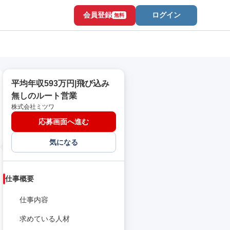
会員登録
ログイン
無料
平均年収593万円|飛び込み
無しのルート営業
株式会社ミツワ
応募画面へ進む
気になる
仕事概要
仕事内容
求めている人材