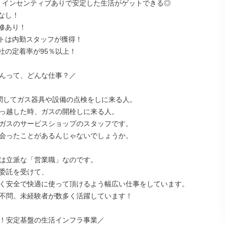
！インセンティブありで安定した生活がゲットできる◎

なし！

修あり！

トは内勤スタッフが獲得！

社の定着率が95％以上！

んって、どんな仕事？／

問してガス器具や設備の点検をしに来る人。

っ越した時、ガスの開栓しに来る人。

ガスのサービスショップのスタッフです。

会ったことがあるんじゃないでしょうか。

は立派な「営業職」なのです。

委託を受けて、

く安全で快適に使って頂けるよう幅広い仕事をしています。

不問。未経験者が数多く活躍しています！

！安定基盤の生活インフラ事業／
