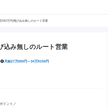
収593万円|飛び込み無しのルート営業
飛び込み無しのルート営業
月給27万850円～34万9150円
ポイント／
