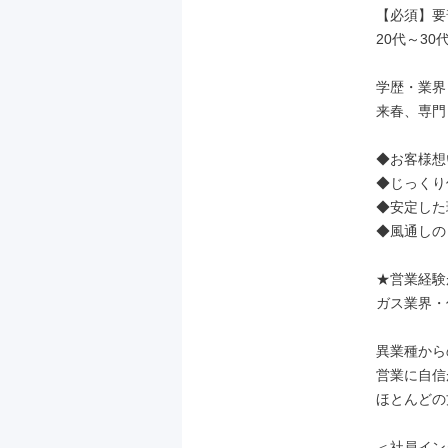
【必須】要
20代～30
学歴・業界
来春、専門
◆お客様想
◆じっくり
◆安定した
◆風通しの
★営業経験
ガス業界・
異業種から
営業に自信
ほとんどの
＜社員インタ