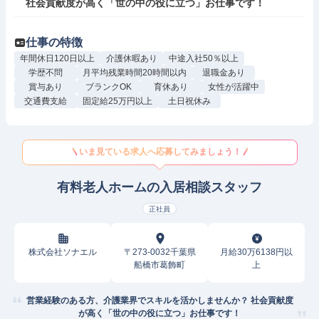
社会貢献度が高く「世の中の役に立つ」お仕事です！
仕事の特徴
年間休日120日以上
介護休暇あり
中途入社50％以上
学歴不問
月平均残業時間20時間以内
退職金あり
賞与あり
ブランクOK
育休あり
女性が活躍中
交通費支給
固定給25万円以上
土日祝休み
いま見ている求人へ応募してみましょう！
有料老人ホームの入居相談スタッフ
正社員
株式会社ソナエル
〒273-0032千葉県
月給30万6138円以
船橋市葛飾町
上
営業経験のある方、介護業界でスキルを活かしませんか？ 社会貢献度
が高く「世の中の役に立つ」お仕事です！