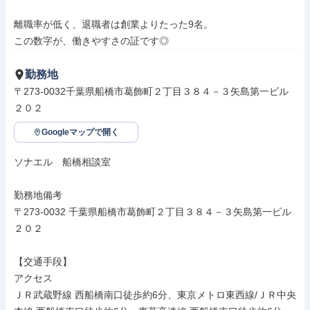
離職率が低く、退職者は創業よりたった9名。

この数字が、働きやすさの証です◎
勤務地
〒273-0032千葉県船橋市葛飾町２丁目３８４－３矢島第一ビル
２０２
Googleマップで開く
ソナエル　船橋相談室

勤務地備考

〒273-0032 千葉県船橋市葛飾町２丁目３８４－３矢島第一ビル
２０２

【交通手段】

アクセス

ＪＲ武蔵野線 西船橋南口徒歩約6分、東京メトロ東西線/ＪＲ中央