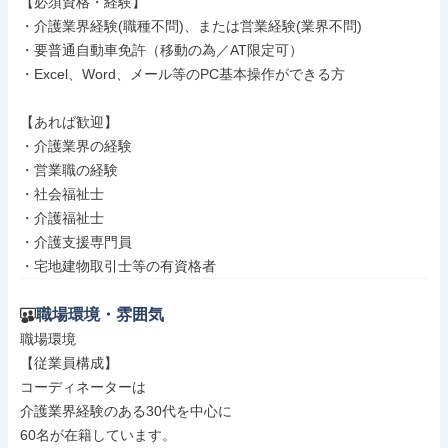
【必須資格・経験】

・介護業界経験(職種不問)、または営業経験(業界不問)

・要普通自動車免許（移動の為／AT限定可）

・Excel、Word、メール等のPC基本操作ができる方

【あれば歓迎】

・介護業界の経験

・営業職の経験

・社会福祉士

・介護福祉士

・介護支援専門員

・宅地建物取引士等の有資格者
職場環境・雰囲気
職場環境

【従業員構成】

コーディネーターは

介護業界経験のある30代を中心に

60名が在籍しています。
