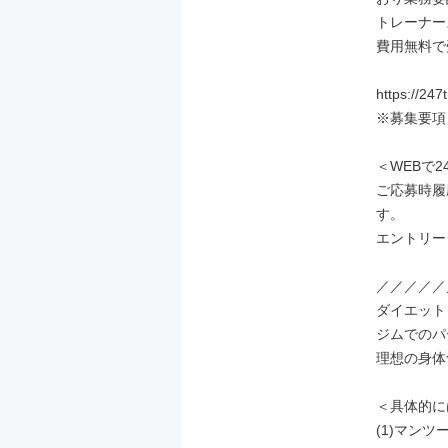
トレーナー
費用無料で
https://247t
※募集要項
＜WEBで2
ご応募時履
す。

エントリー
／／／／／
ダイエット
ジムでのパ
理想の身体
＜具体的に
(1)マン