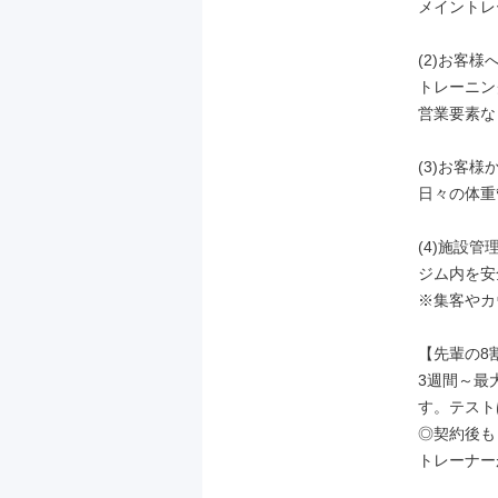
メイントレ
(2)お客様
トレーニン
営業要素なし
(3)お客様
日々の体重
(4)施設管理
ジム内を安
※集客やカ
【先輩の8
3週間～最
す。テスト
◎契約後も
トレーナー