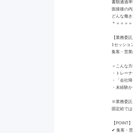
書類通過率9
面接後の内
どんな働き
＊＝＝＝＝
【業務委託
1セッション
集客・営業
＜こんな方
・トレーナ
・「会社帰
・未経験か
※業務委託
固定給では
【POINT】

✔ 集客・