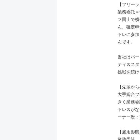
【フリーラ
業務委託＝個
フ同士で横
ん、確定申
トレに参加
んです。

当社はパー
ティススタ
挑戦を続け
【先輩から
大手総合フ
きく業務委
トレスがな
ーナー歴：5
【雇用形態】
業務委託
