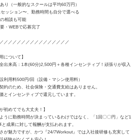
修あり（一般的なスクールは平均60万円）

・1セッション〜、勤務時間も自分で選べる

の相談も可能

要・WEBで応募完了

／／／／／／／／／／／／／／／／

用について】

全出来高：1本(60分)2,500円＋各種インセンティブ！頑張りが収入
設利用料500円/回（設備・マシン使用料）

契約のため、社会保険・交通費支給はありません。

価とインセンティブで還元しています。

が初めてでも大丈夫！】

ように勤務時間が決まっているわけではなく、「1回〇〇円」など1
事と成果に対して報酬が支払われます。

さが魅力ですが、かつ『24/7Workout』では入社後研修も充実して
託経験がなくても安心！
