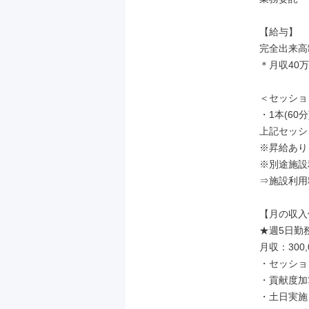
【給与】

完全出来高制
＊月収40万
＜セッショ
・1本(60分
上記セッシ
※昇給あり

※別途施設
⇒施設利用料
【月の収入
★週5日勤
月収：300,0
・セッション
・貢献度加算
・土日実施　