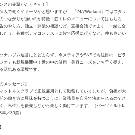
ンスの先輩がたくさん！】

人で働くイメージかと思いますが、 『24/7Workout』ではスタッ
のつながりが強いのが特徴！筋トレのメニューについてはもちろ
告のやり方、独立・開業の相談など、直接会話できます！一緒に合
したり、各種ボディコンテストに皆で応援に行くなど、仲も良いい
ソナルジム運営にとどまらず、今メディアやSNSでも注目の「ピラ
ジオ」も新規展開中！世の中の健康・美容ニーズをいち早く捉え、
る活気ある環境です。

のメッセージ】

ィットネスクラブで正規雇用として勤務していましたが、負担が大
託の働き方に興味を持つように。業務量を自分で決められるのでス
く、私生活を優先しながら楽しく働けています。（パーソナルトレ
年／30歳）


