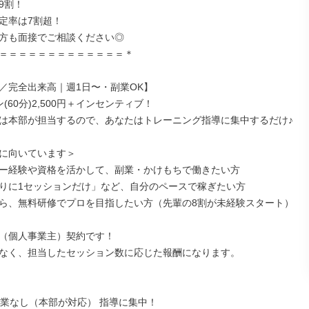
割！

定率は7割超！

方も面接でご相談ください◎

＝＝＝＝＝＝＝＝＝＝＝＝＝＊

／完全出来高｜週1日〜・副業OK】

(60分)2,500円＋インセンティブ！

は本部が担当するので、あなたはトレーニング指導に集中するだけ♪

に向いています＞

ー経験や資格を活かして、副業・かけもちで働きたい方

りに1セッションだけ」など、自分のペースで稼ぎたい方

ら、無料研修でプロを目指したい方（先輩の8割が未経験スタート）

（個人事業主）契約です！

なく、担当したセッション数に応じた報酬になります。

営業なし（本部が対応） 指導に集中！
