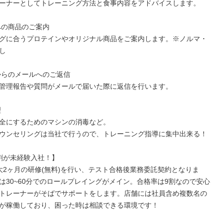
ーナーとしてトレーニング方法と食事内容をアドバイスします。

への商品のご案内

グに合うプロテインやオリジナル商品をご案内します。※ノルマ・


からのメールへのご返信

管理報告や質問がメールで届いた際に返信を行います。



全にするためのマシンの消毒など。

ウンセリングは当社で行うので、トレーニング指導に集中出来る！

割が未経験入社！】

大2ヶ月の研修(無料)を行い、テスト合格後業務委託契約となりま
は30~60分でのロールプレイングがメイン。合格率は9割なので安心
トレーナーがそばでサポートをします。店舗には社員含め複数名の
が稼働しており、困った時は相談できる環境です！
