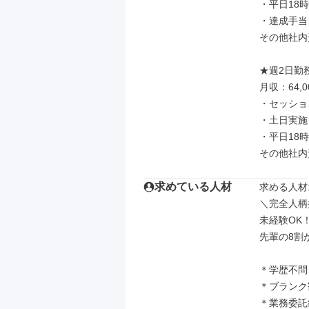
・平日18時
・達成手当　
その他社内
★週2日勤
月収：64,0
・セッション
・土日実施　
・平日18時
その他社内
求めている人材
求める人材: 
＼完全人柄
未経験OK
先輩の8割
＊学歴不問
＊ブランク
＊業務委託