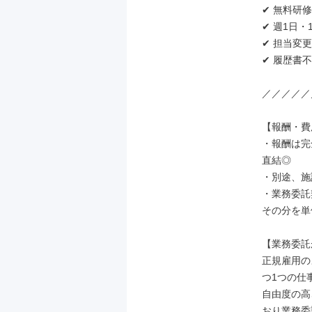
✔ 無料研
✔ 週1日
✔ 担当変更
✔ 履歴書不
／／／／／
【報酬・費
・報酬は完
直結◎

・別途、施
・業務委託
その分を単
【業務委託
正規雇用の
つ1つの仕
自由度の高
おり業務委