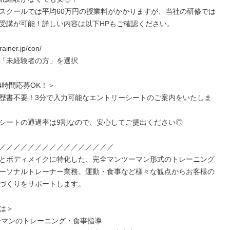
スクールでは平均60万円の授業料がかかりますが、当社の研修では
受講が可能！詳しい内容は以下HPもご確認ください。

rainer.jp/con/

「未経験者の方」を選択

4時間応募OK！＞

歴書不要！3分で入力可能なエントリーシートのご案内をいたしま
シートの通過率は9割なので、安心してご提出ください◎

／／／／／／／／／／／／／／／／

とボディメイクに特化した、完全マンツーマン形式のトレーニング
ーソナルトレーナー業務。運動・食事など様々な観点からお客様の
づくりをサポートします。

は＞

ツーマンのトレーニング・食事指導
