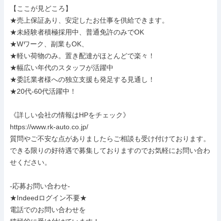
【ここが見どころ】

★売上保証あり、安定したお仕事を供給できます。

★未経験者積極採用中、普通免許のみでOK

★Wワーク、副業もOK、

★軽い荷物のみ。置き配達がほとんどで楽々！

★幅広い年代のスタッフが活躍中

★委託業者様への独立支援も発足する見通し！

★20代-60代活躍中！

《詳しい会社の情報はHPをチェック》

https://www.rk-auto.co.jp/

質問やご不安な点がありましたらご相談も受け付けております。

できる限りの好待遇で募集しておりますのでお気軽にお問い合わ
せください。

-応募お問い合わせ-

★Indeedログイン不要★️

電話でのお問い合わせを
