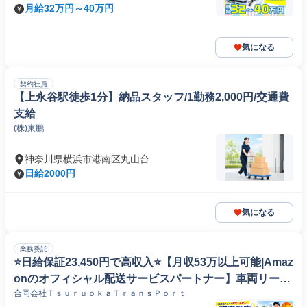
月給32万円～40万円
気になる
契約社員
【上永谷駅徒歩1分】納品スタッフ/1勤務2,000円/交通費
支給
(株)東鵬
神奈川県横浜市港南区丸山台
日給2000円
気になる
業務委託
⭐️日給保証23,450円で高収入⭐️【月収53万以上可能|Amaz
onのオフィシャル配送サービスパートナー】車両リース
合同会社ＴｓｕｒｕｏｋａＴｒａｎｓＰｏｒｔ
初月無料|ロイヤリティなしでしっかり稼ぐ