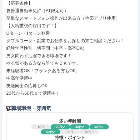
【応募条件】

要普通自動車免許（AT限定可）

簡単なスマートフォン操作が出来る方（地図アプリ使用）

【人柄重視の採用です！】

Uターン・Iターン歓迎

ダブルワーク・副業でお仕事をお探しの方ご相談ください！

経験学歴性別一切不問（中卒・高卒OK）

男女問わず活躍できる職場です！

やる気がある方なら誰でもＯＫです。

未経験者OK！ブランクある方もOK。

中高年活躍中

友達同士の応募もOK

20代から60代まで活躍中！
職場環境・雰囲気
多い年齢層
10
20
30
40
代
代
代
代
50
60
70
代
代
代〜
特徴・ポイント