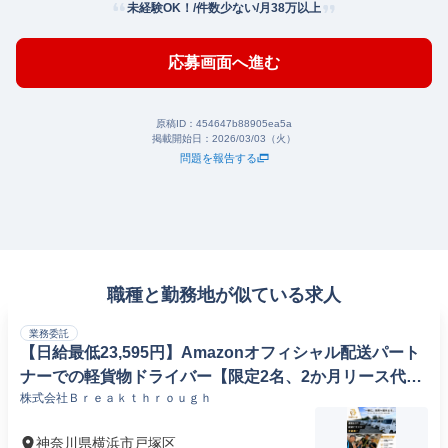
未経験OK！/件数少ない/月38万以上
応募画面へ進む
原稿ID：
454647b88905ea5a
掲載開始日：
2026/03/03（火）
問題を報告する
職種と勤務地が似ている求人
業務委託
【日給最低23,595円】Amazonオフィシャル配送パート
ナーでの軽貨物ドライバー【限定2名、2か月リース代無
株式会社Ｂｒｅａｋｔｈｒｏｕｇｈ
料】
神奈川県横浜市戸塚区