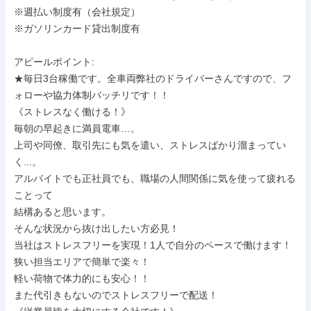
※週払い制度有（会社規定）

※ガソリンカード貸出制度有

アピールポイント:

★毎日3台稼働です。全車両弊社のドライバーさんですので、フ
ォローや協力体制バッチリです！！

《ストレスなく働ける！》

毎朝の早起きに満員電車…。

上司や同僚、取引先にも気を遣い、ストレスばかり溜まってい
く...。

アルバイトでも正社員でも、職場の人間関係に気を使って疲れる
ことって

結構あると思います。

そんな状況から抜け出したい方必見！

当社はストレスフリーを実現！1人で自分のペースで働けます！

狭い担当エリアで簡単で楽々！

軽い荷物で体力的にも安心！！

また代引きもないのでストレスフリーで配送！
