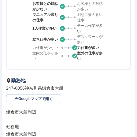
お客様との対話
お客様との対話
が少ない
が多い
マニュアル通り
創意工夫の多い
の仕事
仕事
チーム作業が多
1人作業が多い
い
デスクワークが
立ち仕事が多い
多い
力仕事が少ない
力仕事が多い
室内の仕事が多
室外の仕事が多
い
い
勤務地
247-0056神奈川県鎌倉市大船
Googleマップで開く
鎌倉市大船周辺

勤務地

鎌倉市大船周辺
