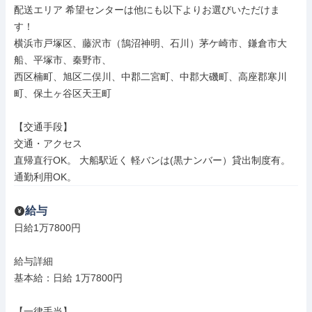
配送エリア 希望センターは他にも以下よりお選びいただけま
す！

横浜市戸塚区、藤沢市（鵠沼神明、石川）茅ケ崎市、鎌倉市大
船、平塚市、秦野市、

西区楠町、旭区二俣川、中郡二宮町、中郡大磯町、高座郡寒川
町、保土ヶ谷区天王町

【交通手段】

交通・アクセス

直帰直行OK。 大船駅近く 軽バンは(黒ナンバー）貸出制度有。 
通勤利用OK。
給与
日給1万7800円

給与詳細

基本給：日給 1万7800円

【一律手当】
