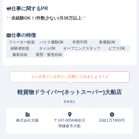
仕事に関するPR
未経験OK！/件数少ない/月38万以上
仕事の特徴
フリーター歓迎
バイク通勤OK
学歴不問
車通勤OK
経験者歓迎
ネイルOK
オープニングスタッフ
ピアスOK
服装自由
髪型・髪色自由
いま見ている求人へ応募してみましょう！
軽貨物ドライバー(ネットスーパー)大船店
業務委託
株式会社大陽
〒247-0056神奈川
日給1万7800円
県鎌倉市大船