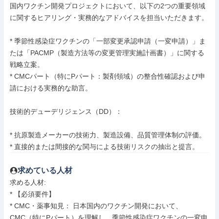
国内ワクチン開発プロジェクトにおいて、以下の2つの重要領域
に関するヒアリング・実務的なアドバイスを担当いただきます。

* 季節性感染症ワクチンの「一部変更承認申請（一変申請）」ま
たは「PACMP（製造方法等の変更管理実施計画書）」に関する
戦略立案。

* CMCパート（特にPパート：製剤領域）の整合性確認および申
請における実務的な助言。

技術的デューデリジェンス（DD）：

* 抗原製造メーカーの技術力、製造設備、品質管理体制の評価。

* 直接的または間接的な関与による技術リスクの抽出と提言。
求めている人材
求める人材: 

* 【必須要件】

* CMC・薬事知見： 日本国内のワクチン開発において、
CMC（特にPパート）を理解し、季節性感染症ワクチンの一変申