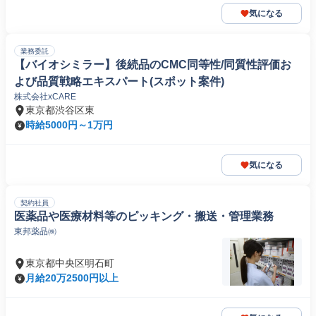
気になる
業務委託
【バイオシミラー】後続品のCMC同等性/同質性評価お
よび品質戦略エキスパート(スポット案件)
株式会社xCARE
東京都渋谷区東
時給5000円～1万円
気になる
契約社員
医薬品や医療材料等のピッキング・搬送・管理業務
東邦薬品㈱
東京都中央区明石町
月給20万2500円以上