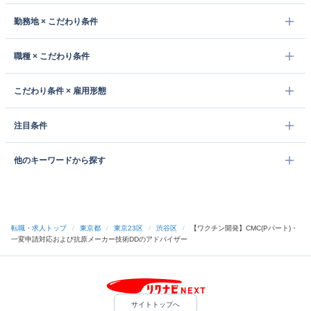
勤務地 × こだわり条件
職種 × こだわり条件
こだわり条件 × 雇用形態
注目条件
他のキーワードから探す
転職・求人トップ
/
東京都
/
東京23区
/
渋谷区
/
【ワクチン開発】CMC(Pパート)・
一変申請対応および抗原メーカー技術DDのアドバイザー
サイトトップへ