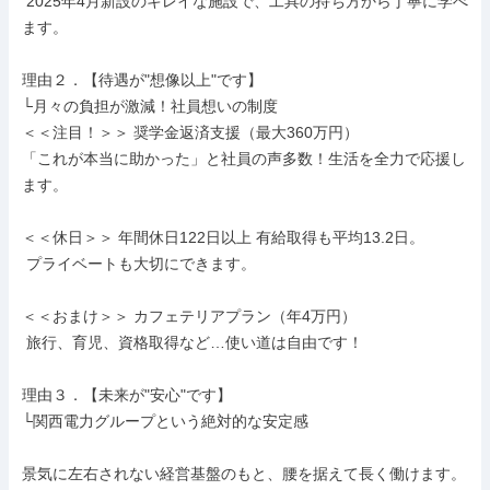
 2025年4月新設のキレイな施設で、工具の持ち方から丁寧に学べ
ます。

理由２．【待遇が"想像以上"です】

└月々の負担が激減！社員想いの制度

＜＜注目！＞＞ 奨学金返済支援（最大360万円）

「これが本当に助かった」と社員の声多数！生活を全力で応援し
ます。

＜＜休日＞＞ 年間休日122日以上 有給取得も平均13.2日。

 プライベートも大切にできます。

＜＜おまけ＞＞ カフェテリアプラン（年4万円）

 旅行、育児、資格取得など…使い道は自由です！

理由３．【未来が"安心"です】

└関西電力グループという絶対的な安定感

景気に左右されない経営基盤のもと、腰を据えて長く働けます。
