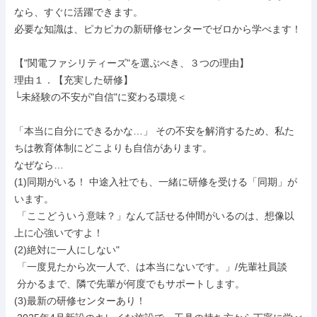
なら、すぐに活躍できます。

必要な知識は、ピカピカの新研修センターでゼロから学べます！

【"関電ファシリティーズ"を選ぶべき、３つの理由】

理由１．【充実した研修】

└未経験の不安が"自信"に変わる環境＜

「本当に自分にできるかな…」 その不安を解消するため、私た
ちは教育体制にどこよりも自信があります。

なぜなら…

(1)同期がいる！ 中途入社でも、一緒に研修を受ける「同期」が
います。

 「ここどういう意味？」なんて話せる仲間がいるのは、想像以
上に心強いですよ！

(2)絶対に一人にしない"

 「一度見たから次一人で、は本当にないです。」/先輩社員談

 分かるまで、隣で先輩が何度でもサポートします。

(3)最新の研修センターあり！
