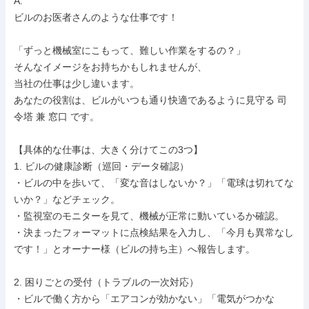
A.

ビルのお医者さんのような仕事です！

「ずっと機械室にこもって、難しい作業をするの？」

そんなイメージをお持ちかもしれませんが、

当社の仕事は少し違います。

あなたの役割は、ビルがいつも通り快適であるように見守る 司
令塔 兼 窓口 です。

【具体的な仕事は、大きく分けてこの3つ】

1. ビルの健康診断（巡回・データ確認）

・ビルの中を歩いて、「変な音はしないか？」「電球は切れてな
いか？」などチェック。

・監視室のモニターを見て、機械が正常に動いているか確認。

・決まったフォーマットに点検結果を入力し、「今月も異常なし
です！」とオーナー様（ビルの持ち主）へ報告します。

2. 困りごとの受付（トラブルの一次対応）

・ビルで働く方から「エアコンが効かない」「電気がつかな