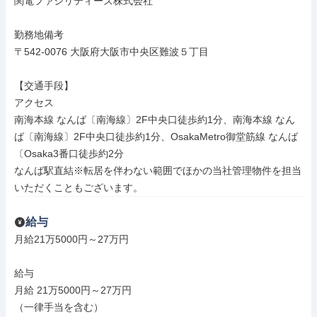
関電ファシリティーズ株式会社

勤務地備考

〒542-0076 大阪府大阪市中央区難波５丁目

【交通手段】

アクセス

南海本線 なんば〔南海線〕2F中央口徒歩約1分、南海本線 なん
ば〔南海線〕2F中央口徒歩約1分、OsakaMetro御堂筋線 なんば
〔Osaka3番口徒歩約2分

なんば駅直結※転居を伴わない範囲でほかの当社管理物件を担当
いただくこともございます。
給与
月給21万5000円～27万円

給与

月給 21万5000円～27万円

（一律手当を含む）
