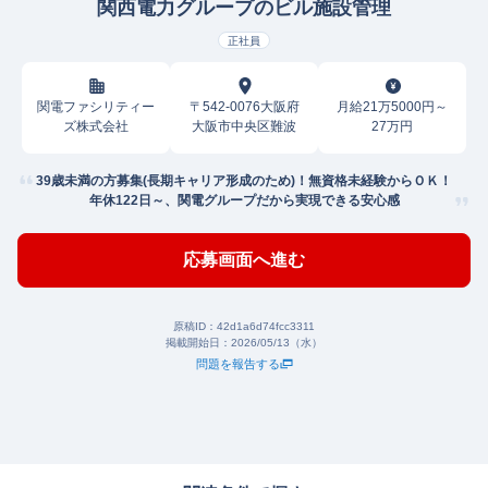
関西電力グループのビル施設管理
正社員
関電ファシリティー
〒542-0076大阪府
月給21万5000円～
ズ株式会社
大阪市中央区難波
27万円
39歳未満の方募集(長期キャリア形成のため)！無資格未経験からＯＫ！
年休122日～、関電グループだから実現できる安心感
応募画面へ進む
原稿ID：
42d1a6d74fcc3311
掲載開始日：
2026/05/13（水）
問題を報告する