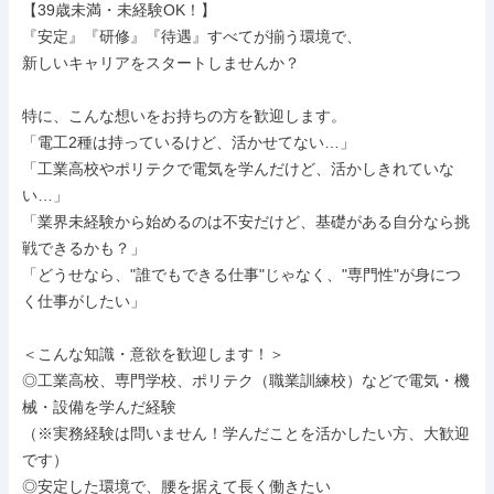
【39歳未満・未経験OK！】

『安定』『研修』『待遇』すべてが揃う環境で、

新しいキャリアをスタートしませんか？

特に、こんな想いをお持ちの方を歓迎します。

「電工2種は持っているけど、活かせてない…」

「工業高校やポリテクで電気を学んだけど、活かしきれていな
い…」

「業界未経験から始めるのは不安だけど、基礎がある自分なら挑
戦できるかも？」

「どうせなら、"誰でもできる仕事"じゃなく、"専門性"が身につ
く仕事がしたい」

＜こんな知識・意欲を歓迎します！＞

◎工業高校、専門学校、ポリテク（職業訓練校）などで電気・機
械・設備を学んだ経験

（※実務経験は問いません！学んだことを活かしたい方、大歓迎
です）

◎安定した環境で、腰を据えて長く働きたい
