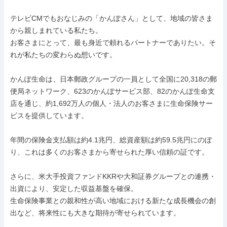
テレビCMでもおなじみの「かんぽさん」として、地域の皆さま
から親しまれている私たち。

お客さまにとって、最も身近で頼れるパートナーでありたい。そ
れが私たちの変わらぬ想いです。

かんぽ生命は、日本郵政グループの一員として全国に20,318の郵
便局ネットワーク、623のかんぽサービス部、82のかんぽ生命支
店を通じ、約1,692万人の個人・法人のお客さまに生命保険サー
ビスを提供しています。

年間の保険金支払額は約4.1兆円、総資産額は約59.5兆円にのぼ
り、これは多くのお客さまから寄せられた厚い信頼の証です。

さらに、米大手投資ファンドKKRや大和証券グループとの連携・
出資により、安定した収益基盤を確保。

生命保険事業との親和性が高い地域における新たな成長機会の創
出など、将来性にも大きな期待が寄せられています。
