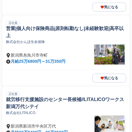
気になる
正社員
営業|個人向け保険商品|原則転勤なし|未経験歓迎|高卒以
上
株式会社かんぽ生命保険
新潟県糸魚川市寺町
月給25万6800円～31万350円
気になる
正社員
就労移行支援施設のセンター長候補//LITALICOワークス
新潟万代シテイ
株式会社LITALICO
新潟県新潟市中央区万代