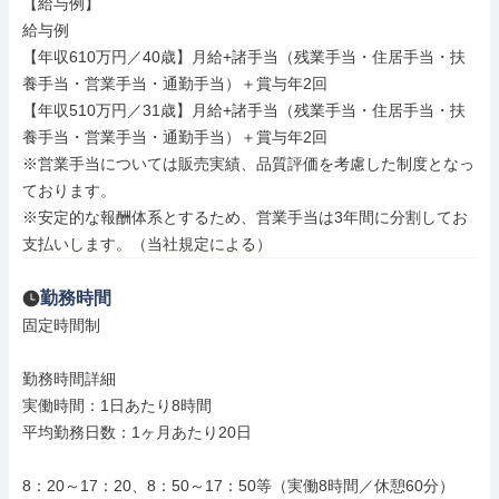
【給与例】

給与例

【年収610万円／40歳】⽉給+諸⼿当（残業⼿当・住居⼿当・扶
養⼿当・営業⼿当・通勤⼿当）＋賞与年2回

【年収510万円／31歳】⽉給+諸⼿当（残業⼿当・住居⼿当・扶
養⼿当・営業⼿当・通勤⼿当）＋賞与年2回

※営業⼿当については販売実績、品質評価を考慮した制度となっ
ております。

※安定的な報酬体系とするため、営業⼿当は3年間に分割してお
⽀払いします。（当社規定による）
勤務時間
固定時間制

勤務時間詳細

実働時間：1日あたり8時間

平均勤務日数：1ヶ月あたり20日

8：20～17：20、8：50～17：50等（実働8時間／休憩60分）
