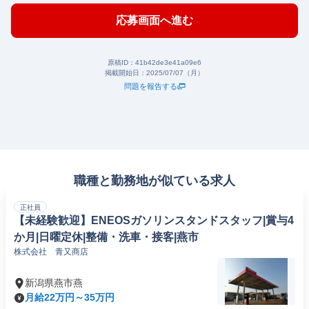
応募画面へ進む
原稿ID：
41b42de3e41a09e6
掲載開始日：
2025/07/07（月）
問題を報告する
職種と勤務地が似ている求人
正社員
【未経験歓迎】ENEOSガソリンスタンドスタッフ|賞与4
か月|日曜定休|整備・洗車・接客|燕市
株式会社 青又商店
新潟県燕市燕
月給22万円～35万円