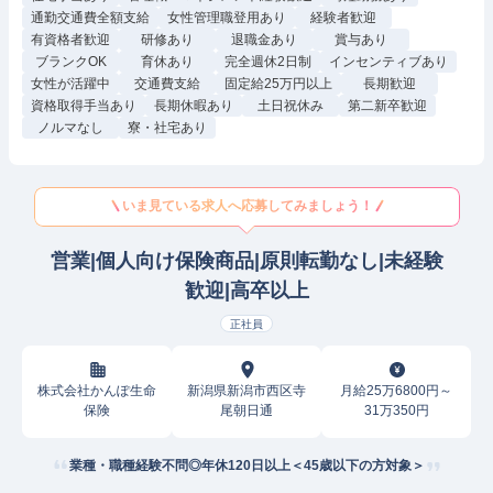
通勤交通費全額支給
女性管理職登用あり
経験者歓迎
有資格者歓迎
研修あり
退職金あり
賞与あり
ブランクOK
育休あり
完全週休2日制
インセンティブあり
女性が活躍中
交通費支給
固定給25万円以上
長期歓迎
資格取得手当あり
長期休暇あり
土日祝休み
第二新卒歓迎
ノルマなし
寮・社宅あり
いま見ている求人へ応募してみましょう！
営業|個人向け保険商品|原則転勤なし|未経験
歓迎|高卒以上
正社員
株式会社かんぽ生命
新潟県新潟市西区寺
月給25万6800円～
保険
尾朝日通
31万350円
業種・職種経験不問◎年休120日以上＜45歳以下の方対象＞