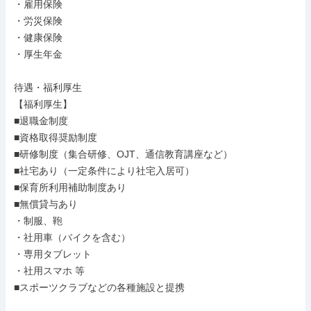
・雇用保険

・労災保険

・健康保険

・厚生年金

待遇・福利厚生

【福利厚生】

■退職金制度

■資格取得奨励制度

■研修制度（集合研修、OJT、通信教育講座など）

■社宅あり（一定条件により社宅入居可）

■保育所利用補助制度あり

■無償貸与あり

・制服、鞄

・社用車（バイクを含む）

・専用タブレット

・社用スマホ 等

■スポーツクラブなどの各種施設と提携
