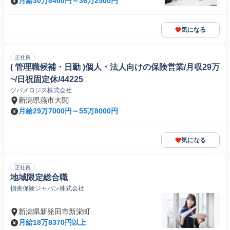
月給30万8400円～36万2500円
気になる
正社員
( 管理職候補・日勤 )個人・法人向けの保険営業/月収29万
~/日祝固定休/44225
ツバメロジス株式会社
新潟県燕市大関
月給29万7000円～55万8000円
気になる
正社員
地域限定総合職
損害保険ジャパン株式会社
新潟県新発田市新栄町
月給18万8370円以上