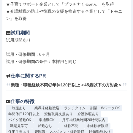
★子育てサポート企業として「プラチナくるみん」を取得

★介護離職の防止や復職の支援を推進する企業として「トモニ
ン」を取得
試用期間
試用期間あり

試用・研修期間：6ヶ月

仕事に関するPR
業種・職種経験不問◎年休120日以上＜45歳以下の方対象＞
仕事の特徴
制服あり
業界未経験歓迎
ランチタイム
副業・WワークOK
年間休日120日以上
資格取得支援あり
介護休暇あり
バイク通勤OK
車通勤OK
月平均残業時間20時間以内
職場見学可
転勤なし
経験不問
未経験者歓迎
住宅手当あり
管理職・マネジメント経験歓迎
時短勤務あり