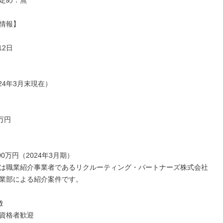
定め：無

情報】

2日

024年3月末現在）

万円

000万円（2024年3月期）

は職業紹介事業者であるリクルーティング・パートナーズ株式会社 
業部による紹介案件です。



資格者歓迎