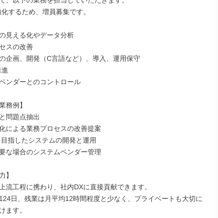
て、以下の業務を担当していただきます。

強化するため、増員募集です。

の見える化やデータ分析

セスの改善

の企画、開発（C言語など）、導入、運用保守

進

ベンダーとのコントロール

業務例】

と問題点抽出

化による業務プロセスの改善提案

を目指したシステムの開発と運用

要な場合のシステムベンダー管理

力】

上流工程に携わり、社内DXに直接貢献できます。

124日、残業は月平均12時間程度と少なく、プライベートも大切に
けます。
