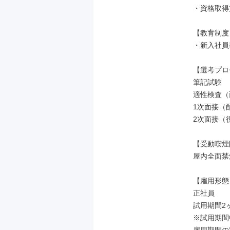
・資格取得
【教育制度】
・新入社員
【選考プロ
筆記試験

適性検査（
1次面接（
2次面接（役
【受動喫煙
屋内全面禁煙
【雇用形態】
正社員

試用期間2ヶ
※試用期間