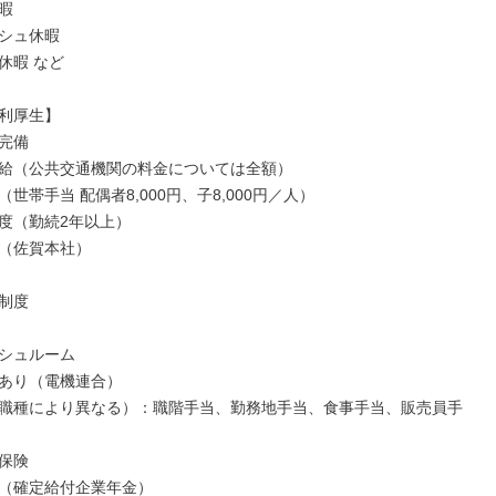


シュ休暇

暇 など

利厚生】

完備

給（公共交通機関の料金については全額）

世帯手当 配偶者8,000円、子8,000円／人）

度（勤続2年以上）

（佐賀本社）

制度

シュルーム

あり（電機連合）

職種により異なる）：職階手当、勤務地手当、食事手当、販売員手
保険

（確定給付企業年金）
