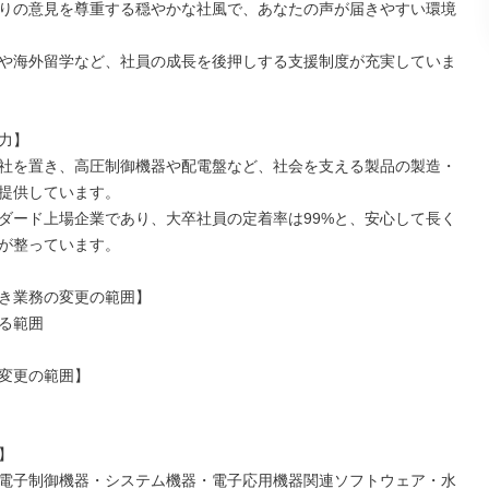
りの意見を尊重する穏やかな社風で、あなたの声が届きやすい環境
や海外留学など、社員の成長を後押しする支援制度が充実していま
力】

社を置き、高圧制御機器や配電盤など、社会を支える製品の製造・
提供しています。

ダード上場企業であり、大卒社員の定着率は99%と、安心して長く
が整っています。

き業務の変更の範囲】

る範囲

変更の範囲】



電子制御機器・システム機器・電子応用機器関連ソフトウェア・水