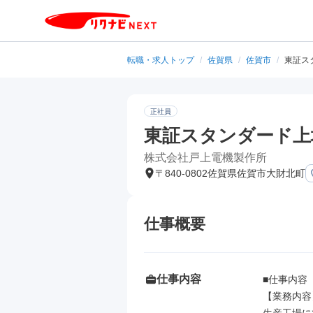
転職・求人トップ
/
佐賀県
/
佐賀市
/
東証ス
正社員
東証スタンダード上
株式会社戸上電機製作所
〒840-0802佐賀県佐賀市大財北町
仕事概要
仕事内容
■仕事内容

【業務内容】