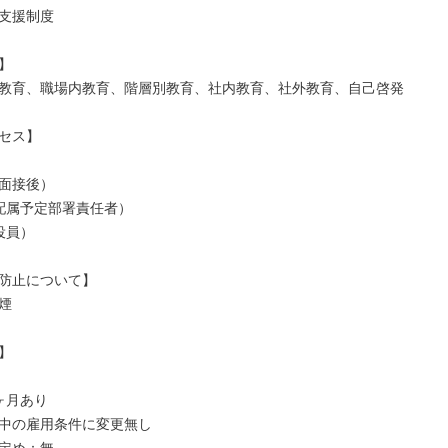
支援制度



教育、職場内教育、階層別教育、社内教育、社外教育、自己啓発

セス】

面接後）

配属予定部署責任者）

員）

防止について】





月あり

中の雇用条件に変更無し
