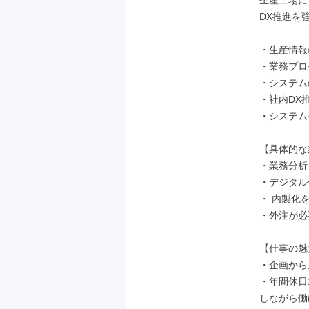
生産工場に
DX推進を
・生産情報
・業務プロ
・システム
・社内DX推
・システム
【具体的な
・業務分析
・デジタル
・ 内製化
・外注が必
【仕事の魅
・企画から
・年間休日
しながら働