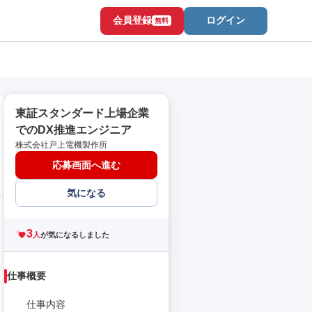
会員登録
ログイン
無料
東証スタンダード上場企業
でのDX推進エンジニア
株式会社戸上電機製作所
応募画面へ進む
気になる
3
人
が気になるしました
仕事概要
仕事内容