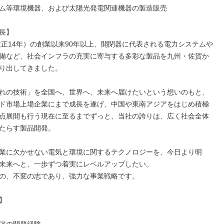
ム等環境機器、および太陽光発電関連機器の製造販売

長】

（大正14年）の創業以来90年以上、開閉器に代表される電力システムや
備など、社会インフラの充実に寄与する多彩な製品を九州・佐賀か
り出してきました。

れの技術」を全国へ、世界へ、未来へ届けたいという想いのもと、
ド市場上場企業にまで成長を遂げ、中国や東南アジアをはじめ積極
点展開も行う現在に至るまでずっと、当社の誇りは、広く社会全体
たらす製品開発。

業に欠かせない電気と環境に関するテクノロジーを、今日より明
未来へと、一歩ずつ着実にレベルアップしたい。

の、不変の志であり、強力な事業戦略です。


