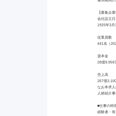
雇用期間の
【募集企業
会社設立日

1925年3月1
従業員数

441名（2
資本金

28億9,959
売上高

267億3,1
なお本求人
人材紹介事
■仕事の特徴
経験者・有