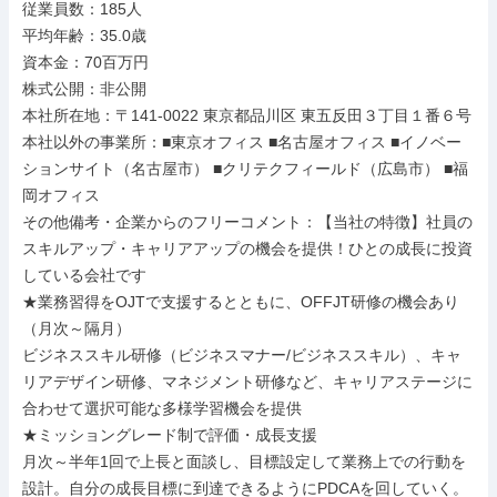
従業員数：185人

平均年齢：35.0歳

資本金：70百万円

株式公開：非公開

本社所在地：〒141-0022 東京都品川区 東五反田３丁目１番６号

本社以外の事業所：■東京オフィス ■名古屋オフィス ■イノベー
ションサイト（名古屋市） ■クリテクフィールド（広島市） ■福
岡オフィス

その他備考・企業からのフリーコメント：【当社の特徴】社員の
スキルアップ・キャリアアップの機会を提供！ひとの成長に投資
している会社です

★業務習得をOJTで支援するとともに、OFFJT研修の機会あり
（月次～隔月）

ビジネススキル研修（ビジネスマナー/ビジネススキル）、キャ
リアデザイン研修、マネジメント研修など、キャリアステージに
合わせて選択可能な多様学習機会を提供

★ミッショングレード制で評価・成長支援

月次～半年1回で上長と面談し、目標設定して業務上での行動を
設計。自分の成長目標に到達できるようにPDCAを回していく。
