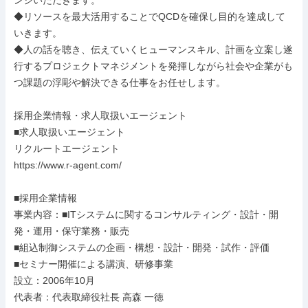
ンジいただきます。

◆リソースを最大活用することでQCDを確保し目的を達成して
いきます。

◆人の話を聴き、伝えていくヒューマンスキル、計画を立案し遂
行するプロジェクトマネジメントを発揮しながら社会や企業がも
つ課題の浮彫や解決できる仕事をお任せします。

採用企業情報・求人取扱いエージェント

■求人取扱いエージェント

リクルートエージェント

https://www.r-agent.com/

■採用企業情報

事業内容：■ITシステムに関するコンサルティング・設計・開
発・運用・保守業務・販売

■組込制御システムの企画・構想・設計・開発・試作・評価

■セミナー開催による講演、研修事業

設立：2006年10月

代表者：代表取締役社長 高森 一徳
