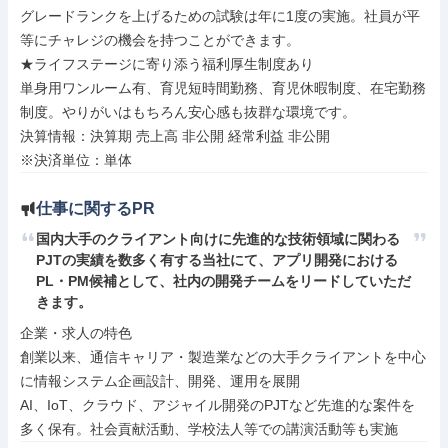
グレードランクを上げるための試験は年に1度の実施。社員が平
等にチャレジの機会を持つことができます。

★ライフステージに寄り添う福利厚生制度あり

単身用ワンルーム有、育児短時間勤務、育児休暇制度、在宅勤務
制度。やりがいはもちろん安心感も抜群な環境です。

決算情報：決算期 売上高 非公開 経常利益 非公開

※決済単位：単体
仕事に関するPR
国内大手のクライアント向けに先進的な技術領域に関わる
PJTの実績を数多く有する当社にて、アプリ開発における
PL・PM候補として、社内の開発チームをリードしていただ
きます。
企業・求人の特色

創業以来、通信キャリア・製造業などの大手クライアントを中心
に情報システム企画設計、開発、運用を展開

AI、IoT、クラウド、アジャイル開発のPJTなど先進的な案件を
多く保有。社会貢献活動、学校法人等での講演活動等も実施