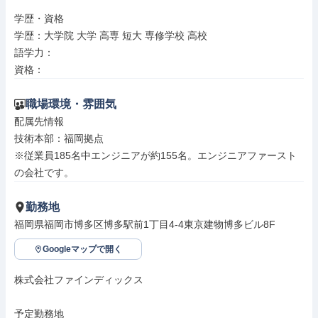
学歴・資格

学歴：大学院 大学 高専 短大 専修学校 高校

語学力：

資格：
職場環境・雰囲気
配属先情報

技術本部：福岡拠点

※従業員185名中エンジニアが約155名。エンジニアファースト
の会社です。
勤務地
福岡県福岡市博多区博多駅前1丁目4-4東京建物博多ビル8F
Googleマップで開く
株式会社ファインディックス

予定勤務地
