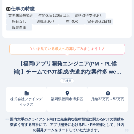
仕事の特徴
業界未経験歓迎
年間休日120日以上
資格取得支援あり
転勤なし
退職金あり
在宅OK
完全週休2日制
服装自由
いま見ている求人へ応募してみましょう！
【福岡/アプリ開発エンジニア(PM・PL候
補)】チームでPJT組成/先進的な案件多 web/
オープンプロジェクトマネージャー
正社員
株式会社ファインデ
福岡県福岡市博多区
月給32万円～52万円
ィックス
国内大手のクライアント向けに先進的な技術領域に関わるPJTの実績を
数多く有する当社にて、アプリ開発におけるPL・PM候補として、社内
の開発チームをリードしていただきます。