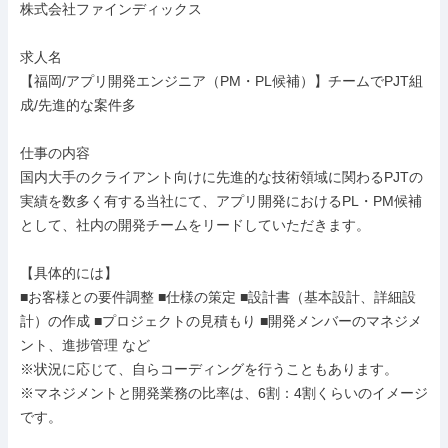
株式会社ファインディックス

求人名

【福岡/アプリ開発エンジニア（PM・PL候補）】チームでPJT組
成/先進的な案件多

仕事の内容

国内大手のクライアント向けに先進的な技術領域に関わるPJTの
実績を数多く有する当社にて、アプリ開発におけるPL・PM候補
として、社内の開発チームをリードしていただきます。

【具体的には】

■お客様との要件調整 ■仕様の策定 ■設計書（基本設計、詳細設
計）の作成 ■プロジェクトの見積もり ■開発メンバーのマネジメ
ント、進捗管理 など

※状況に応じて、自らコーディングを行うこともあります。

※マネジメントと開発業務の比率は、6割：4割くらいのイメージ
です。
