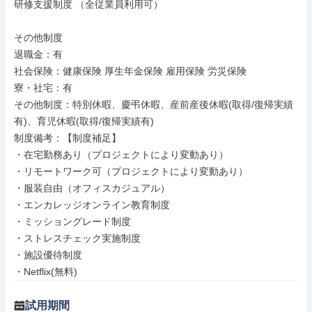
研修支援制度 （全従業員利用可）

その他制度

退職金：有

社会保険：健康保険 厚生年金保険 雇用保険 労災保険

寮・社宅：有

その他制度：特別休暇、慶弔休暇、産前産後休暇(取得/復帰実績
有)、育児休暇(取得/復帰実績有)

制度備考：【制度補足】

・在宅勤務あり（プロジェクトにより変動あり）

・リモートワーク可（プロジェクトにより変動あり）

・服装自由（オフィスカジュアル）

・エンカレッジオンライン教育制度

・ミッショングレード制度

・ストレスチェック実施制度

・施設優待制度

・Netflix(無料)
試用期間