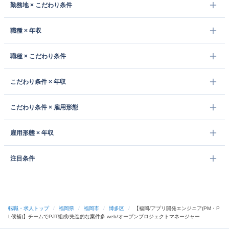
勤務地 × こだわり条件
職種 × 年収
職種 × こだわり条件
こだわり条件 × 年収
こだわり条件 × 雇用形態
雇用形態 × 年収
注目条件
転職・求人トップ
/
福岡県
/
福岡市
/
博多区
/
【福岡/アプリ開発エンジニア(PM・P
L候補)】チームでPJT組成/先進的な案件多 web/オープンプロジェクトマネージャー