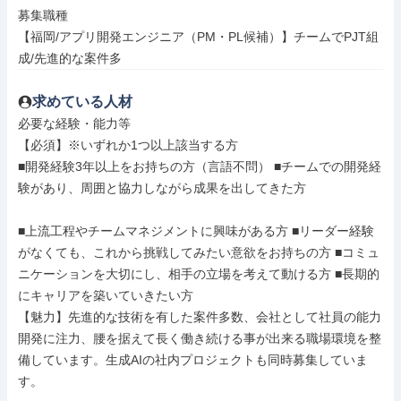
募集職種

【福岡/アプリ開発エンジニア（PM・PL候補）】チームでPJT組
成/先進的な案件多
求めている人材
必要な経験・能力等

【必須】※いずれか1つ以上該当する方

■開発経験3年以上をお持ちの方（言語不問） ■チームでの開発経
験があり、周囲と協力しながら成果を出してきた方

■上流工程やチームマネジメントに興味がある方 ■リーダー経験
がなくても、これから挑戦してみたい意欲をお持ちの方 ■コミュ
ニケーションを大切にし、相手の立場を考えて動ける方 ■長期的
にキャリアを築いていきたい方

【魅力】先進的な技術を有した案件多数、会社として社員の能力
開発に注力、腰を据えて長く働き続ける事が出来る職場環境を整
備しています。生成AIの社内プロジェクトも同時募集していま
す。
