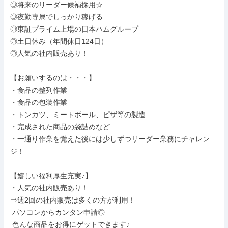
◎将来のリーダー候補採用☆

◎夜勤専属でしっかり稼げる

◎東証プライム上場の日本ハムグループ

◎土日休み（年間休日124日）

◎人気の社内販売あり！

【お願いするのは・・・】

・食品の整列作業

・食品の包装作業

・トンカツ、ミートボール、ピザ等の製造

・完成された商品の袋詰めなど

・一通り作業を覚えた後には少しずつリーダー業務にチャレン
ジ！

【嬉しい福利厚生充実♪】

・人気の社内販売あり！

⇒週2回の社内販売は多くの方が利用！

 パソコンからカンタン申請◎

 色んな商品をお得にゲットできます♪
