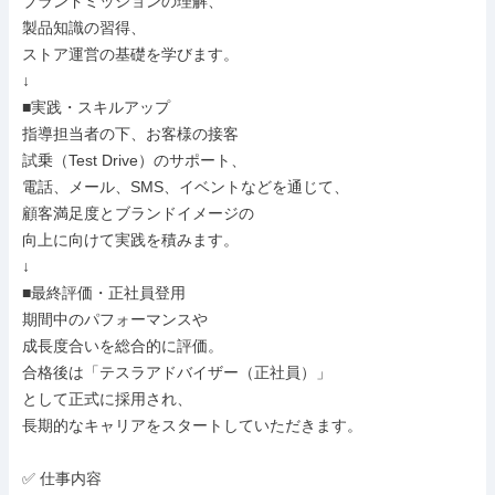
ブランドミッションの理解、

製品知識の習得、

ストア運営の基礎を学びます。

↓

■実践・スキルアップ

指導担当者の下、お客様の接客

試乗（Test Drive）のサポート、

電話、メール、SMS、イベントなどを通じて、

顧客満足度とブランドイメージの

向上に向けて実践を積みます。

↓

■最終評価・正社員登用

期間中のパフォーマンスや

成長度合いを総合的に評価。

合格後は「テスラアドバイザー（正社員）」

として正式に採用され、

長期的なキャリアをスタートしていただきます。

✅ 仕事内容
