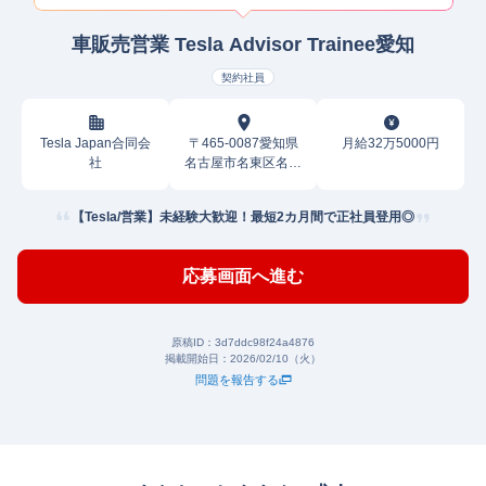
車販売営業 Tesla Advisor Trainee愛知
契約社員
Tesla Japan合同会
〒465-0087愛知県
月給32万5000円
社
名古屋市名東区名東
本通
【Tesla/営業】未経験大歓迎！最短2カ月間で正社員登用◎
応募画面へ進む
原稿ID：
3d7ddc98f24a4876
掲載開始日：
2026/02/10（火）
問題を報告する