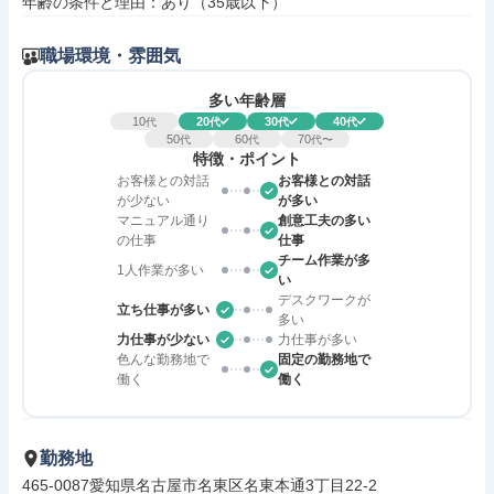
年齢の条件と理由：あり（35歳以下）
職場環境・雰囲気
多い年齢層
10
20
30
40
代
代
代
代
50
60
70
代
代
代〜
特徴・ポイント
お客様との対話
お客様との対話
が少ない
が多い
マニュアル通り
創意工夫の多い
の仕事
仕事
チーム作業が多
1人作業が多い
い
デスクワークが
立ち仕事が多い
多い
力仕事が少ない
力仕事が多い
色んな勤務地で
固定の勤務地で
働く
働く
勤務地
465-0087愛知県名古屋市名東区名東本通3丁目22-2