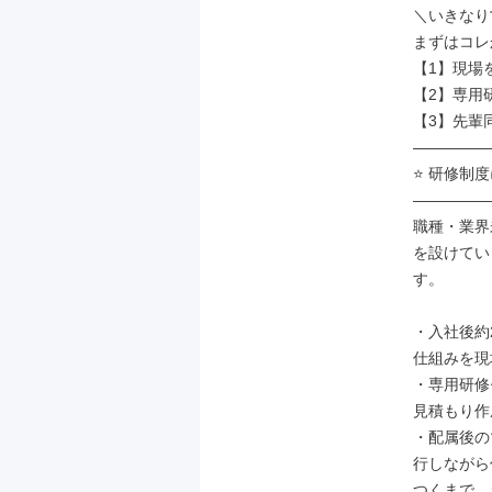
＼いきなり
まずはコレか
【1】現場
【2】専用
【3】先輩
―――――
⭐ 研修制度
―――――
職種・業界
を設けてい
す。

・入社後約
仕組みを現
・専用研修
見積もり作
・配属後の
行しながら
つくまで、