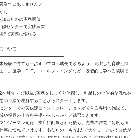
営業ではありません／

ら↓

を知るための実務研修

研修センターで実践練習

同行で実務に慣れる

―――――――――――――――

について

―――――――――――――――

未経験の方でも一歩ずつプロへ成長できるよう、充実した育成期間
ます。座学、OJT、ロールプレイングなど、段階的に学べる環境で
2ヶ月間～：現場の実務をじっくり体感し、引越しの全体的な流れや
場の目線で理解することからスタートします。

センターでの実践練習：シミュレーションができる専用の施設で、
成や提案の仕方を基礎からしっかりと練習できます。

マンツーマン同行：支店に配属された後も、先輩の訪問に何度も同
仕事に慣れていけます。あなたの「もう1人で大丈夫」という自信が
カバンだけ渡して1人で現場に行かせるようなことは絶対にありませ