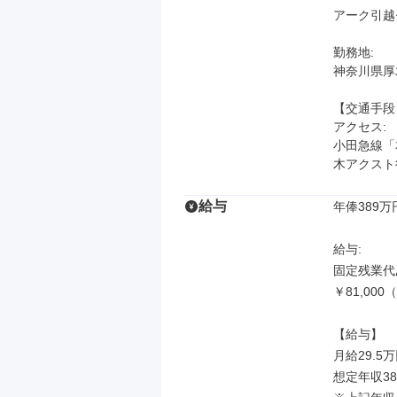
アーク引越
勤務地: 

神奈川県厚木
【交通手段】
アクセス: 

小田急線「
木アクスト
給与
年俸389万
給与: 

固定残業代あ
￥81,0
【給与】

月給29.5万
想定年収38