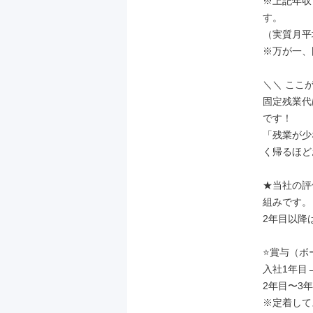
※上記年収
す。

（実質月平
※万が一、
＼＼ ここが
固定残業代
です！

「残業が少
く帰るほど
★当社の評
組みです。

2年目以降
⭐賞与（ボ
入社1年目→
2年目〜3
※定着して