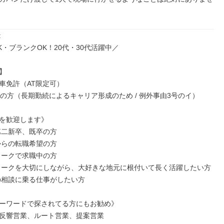


・ブランクOK！20代・30代活躍中／



車免許（AT限定可）

満の方（長期勤続によるキャリア形成のため / 例外事由3号のイ）

を歓迎します》

第二新卒、既卒の方

からの転職希望の方

ワークで求職中の方

ワークを大切にしながら、大好きな地元に根付いて長く活躍したい方

の相談に乗る仕事がしたい方

ーワードで探されてる方にもお勧め》

反響営業、ルート営業、提案営業
