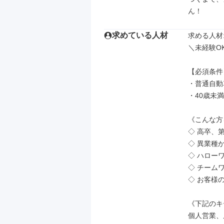
ん！
求めている人材
求める人材: 
＼未経験OK
【必須条件】
・普通自動
・40歳未
《こんな方
◇ 高卒、
◇ 異業種
◇ ハロー
◇ チーム
◇ お客様
《下記のキ
個人営業、