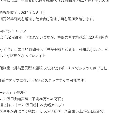
・月給には、一律支給の固定残業代（52時間分／8.1万円）を含みま
均残業時間は20時間以内！）

固定残業時間を超過した場合は別途手当を追加支給します。

ポイント！ ／／

は「52時間分」含まれていますが、実際の月平均残業は20時間以内
なくても、毎月52時間分の手当が全額もらえる」仕組みなので、早
お得な環境となっています✨

価制度は賞与還元型！頑張った分だけボーナスでガッツリ稼げる仕
は賞与アップに伴い、着実にステップアップ可能です！

ーナス）：年2回

 35万円支給実績（平均30万〜40万円）

年目以降→【年70万円程】へ大幅アップ！

スキルが身につく頃に、しっかりとベース金額が上がる仕組みで