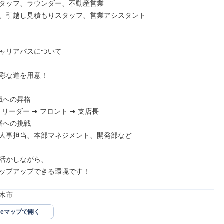
タッフ、ラウンダー、不動産営業

、引越し見積もりスタッフ、営業アシスタント

―――――――――――――――

キャリアパスについて

―――――――――――――――

彩な道を用意！

職への昇格

 リーダー ➔ フロント ➔ 支店長

署への挑戦

人事担当、本部マネジメント、開発部など

活かしながら、

ップアップできる環境です！
木市
gleマップで開く