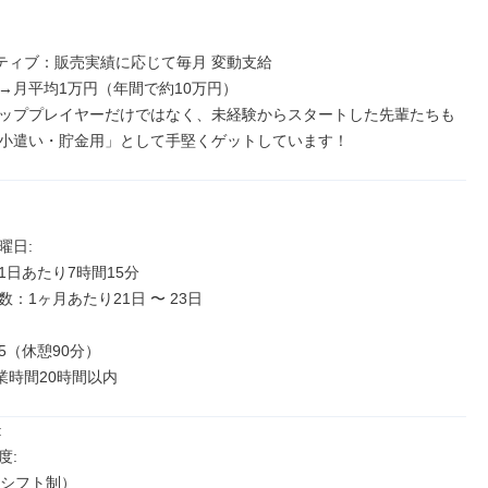
ティブ：販売実績に応じて毎月 変動支給

→月平均1万円（年間で約10万円）

ッププレイヤーだけではなく、未経験からスタートした先輩たちも
小遣い・貯金用」として手堅くゲットしています！
日: 

日あたり7時間15分

：1ヶ月あたり21日 〜 23日

:45（休憩90分）

業時間20時間以内


 

シフト制）
