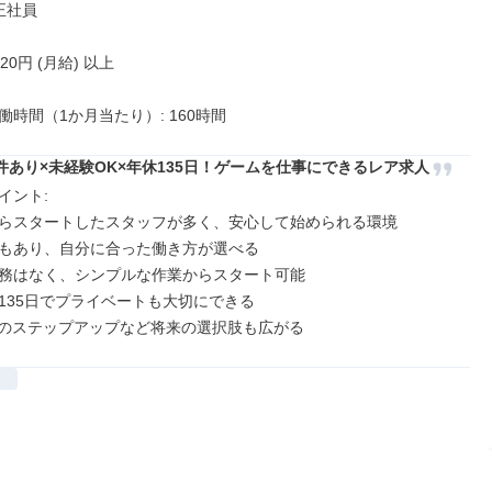
正社員

520円 (月給) 以上

働時間（1か月当たり）: 160時間
件あり×未経験OK×年休135日！ゲームを仕事にできるレア求人
ント: 

らスタートしたスタッフが多く、安心して始められる環境

もあり、自分に合った働き方が選べる

務はなく、シンプルな作業からスタート可能

135日でプライベートも大切にできる

へのステップアップなど将来の選択肢も広がる