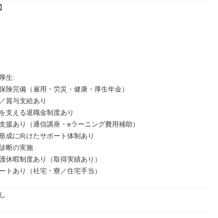


生: 

保険完備（雇用・労災・健康・厚生年金）

／賞与支給あり

を支える退職金制度あり

支援あり（通信講座・eラーニング費用補助）

形成に向けたサポート体制あり

診断の実施

護休暇制度あり（取得実績あり）

ートあり（社宅・寮／住宅手当）
し