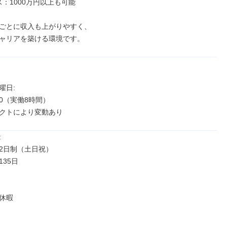
：1000万円以上も可能

ごとに収入も上がりやすく、

ャリアを築ける環境です。
日: 

:00（実働8時間）

クトにより変動あり


2日制（土日祝）

35日

休暇
