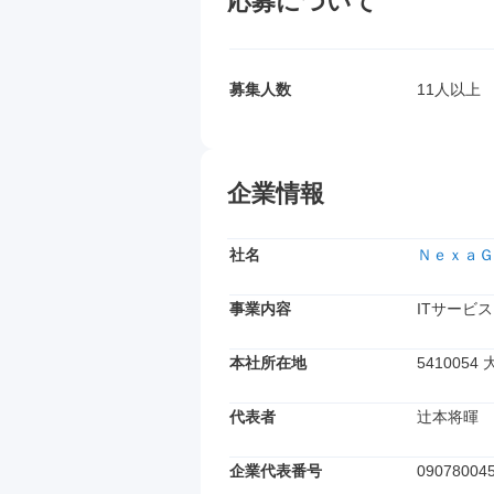
応募について
募集人数
11人以上
企業情報
社名
ＮｅｘａＧ
事業内容
ITサービス
本社所在地
541005
代表者
辻本将暉
企業代表番号
09078004