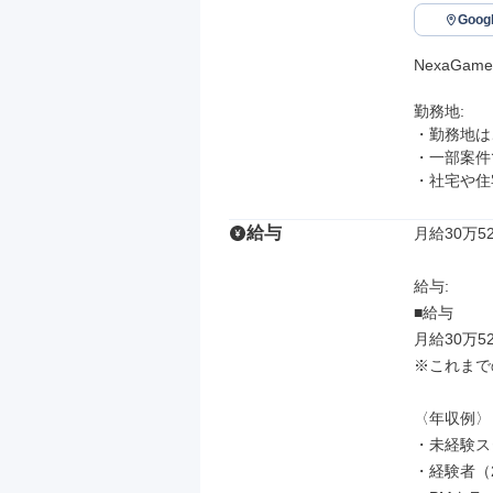
Goo
NexaGam
勤務地: 

・勤務地は
・一部案件
・社宅や住
給与
月給30万5
給与: 

■給与

月給30万5
※これまで
〈年収例〉

・未経験スタ
・経験者（2