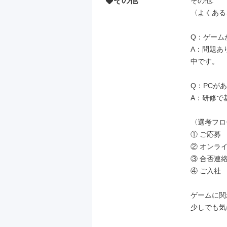
その他
その他: 

〈よくある
Q：ゲーム
A：問題あ
中です。

Q：PCが
A：研修で
〈選考フロ
① ご応募

② オンライ
③ 合否連絡
④ ご入社

ゲームに関
少しでも気