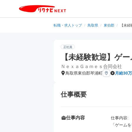
転職・求人トップ
/
鳥取県
/
東伯郡
/
【未経
正社員
【未経験歓迎】ゲー
ＮｅｘａＧａｍｅｓ合同会社
鳥取県東伯郡琴浦町
月給30万
仕事概要
仕事内容
仕事内容: 

「ゲームを