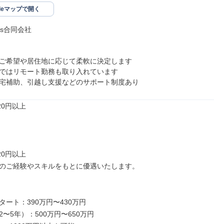
gleマップで開く
es合同会社

ご希望や居住地に応じて柔軟に決定します

ではリモート勤務も取り入れています

宅補助、引越し支援などのサポート制度あり
20円以上

20円以上

のご経験やスキルをもとに優遇いたします。

ート：390万円〜430万円

〜5年）：500万円〜650万円
