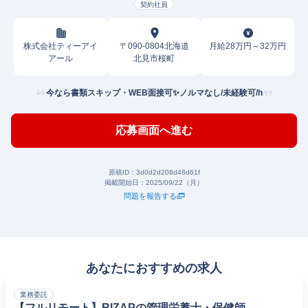
契約社員
株式会社ティーアイ
〒090-0804北海道
月給28万円～32万円
アール
北見市桜町
今なら書類スキップ・WEB面接可✨️ノルマなし/未経験可/h
応募画面へ進む
原稿ID：
3d0d2d208d48d61f
掲載開始日：
2025/09/22（月）
問題を報告する
あなたにおすすめの求人
業務委託
【フルリモート】RIZAPの管理栄養士・保健師