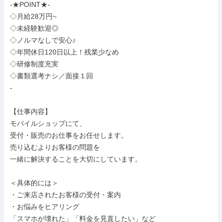
-★POINT★-

◇月給28万円~

◇未経験歓迎◎

◇ノルマなしで安心♪

◇年間休日120日以上！残業少なめ

◇研修制度充実

◇書類選考ナシ／面接１回

-

【仕事内容】

モバイルショップにて、

受付・販売のお仕事をお任せします。

売り込むよりお客様の問題を

一緒に解決することを大切にしています。

＜具体的には＞

・ご来店されたお客様の受付・案内

・お悩みをヒアリング

「スマホが壊れた」「料金を見直したい」など
