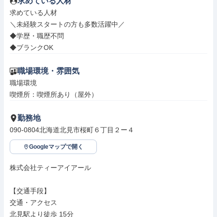
求めている人材
求めている人材

＼未経験スタートの方も多数活躍中／

◆学歴・職歴不問

◆ブランクOK
職場環境・雰囲気
職場環境

喫煙所：喫煙所あり（屋外）
勤務地
090-0804北海道北見市桜町６丁目２ー４
Googleマップで開く
株式会社ティーアイアール

【交通手段】

交通・アクセス

北見駅より徒歩 15分