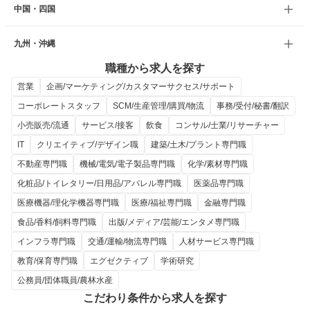
中国・四国
九州・沖縄
職種から求人を探す
営業
企画/マーケティング/カスタマーサクセス/サポート
コーポレートスタッフ
SCM/生産管理/購買/物流
事務/受付/秘書/翻訳
小売販売/流通
サービス/接客
飲食
コンサル/士業/リサーチャー
IT
クリエイティブ/デザイン職
建築/土木/プラント専門職
不動産専門職
機械/電気/電子製品専門職
化学/素材専門職
化粧品/トイレタリー/日用品/アパレル専門職
医薬品専門職
医療機器/理化学機器専門職
医療/福祉専門職
金融専門職
食品/香料/飼料専門職
出版/メディア/芸能/エンタメ専門職
インフラ専門職
交通/運輸/物流専門職
人材サービス専門職
教育/保育専門職
エグゼクティブ
学術研究
公務員/団体職員/農林水産
こだわり条件から求人を探す