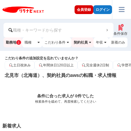
会員登録
ログイン
職種・キーワードから探す
条件保存
勤務地
職種
こだわり条件
契約社員
年収
新着のみ
1
こだわり条件の追加設定を忘れていませんか？
土日祝休み
年間休日120日以上
完全週休2日制
学歴
北見市（北海道）、契約社員のawsの転職・求人情報
条件に合った求人が 0件でした
検索条件を緩めて、再度検索してください
新着求人