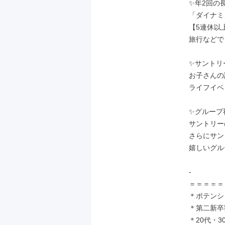
✨年2回の長
「ダイナミ
【5連休以
旅行などで
✨サントリ
お子さんの
ライフイベ
✨グループ
サントリー
さらにサン
嬉しいグル
-

＝＝＝＝＝
＊ポテンシ
＊第二新卒
＊20代・3