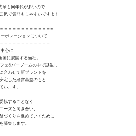
先輩も同年代が多いので

囲気で質問もしやすいですよ！

＝＝＝＝＝＝＝＝＝＝＝＝=

＝＝＝＝＝＝＝＝＝＝＝＝=

を中心に

を全国に展開する当社。

カフェ&バーブームの中で誕生し

に合わせて新ブランドを

安定した経営基盤のもと

ています。

妥協することなく

ニーズと向き合い、

舗づくりを進めていくために

を募集します。
