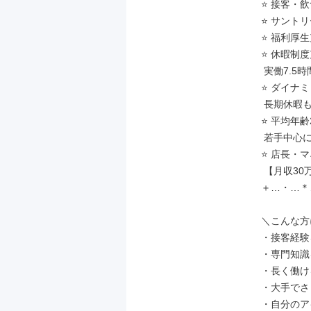
⭐ 接客・
⭐ サント
⭐ 福利厚
⭐ 休暇制度
 実働7.5時間×残業少なめでライフワークバランス◎

⭐ ダイナ
 長期休暇も取得可能（年2回5連休可！）

⭐ 平均年齢
 若手中心に裁量を持って活躍中！

⭐ 店長・
 【月収30万円以上】可！

＋…・…＊
＼こんな方
・接客経験
・専門知識
・長く働け
・大手でさ
・自分のア