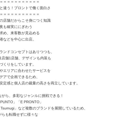
＝＝＝＝＝＝＝＝＝＝＝

と違う！プロントで働く面白さ

＝＝＝＝＝＝＝＝＝＝＝

の店舗だからこそ身につく知識

夜も確実ににぎわう

求め、来客数が見込める

港などを中心に出店。

ランドコンセプトはありつつも、

1店舗1店舗、デザインも内装も

づくりをしています。

やエリアに合わせたサービスを

デアで企画できるため、

安定感と個人店の裁量の高さを両立しています。

ながら、多彩なジャンルに挑戦できる！

PUNTO」「E PRONTO」

Tsumugi」など複数のブランドを展開しているため、

がらも転職せずに様々な
