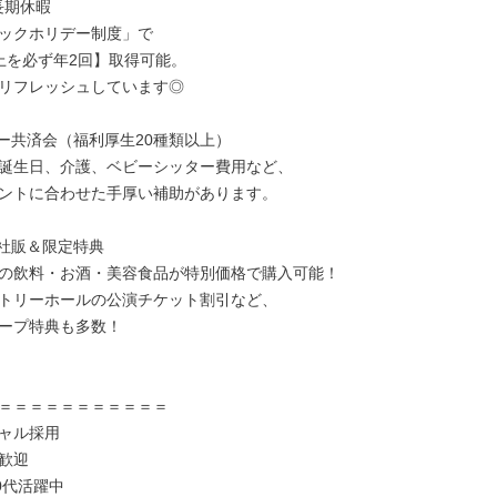
期休暇

ックホリデー制度」で

上を必ず年2回】取得可能。

リフレッシュしています◎

ー共済会（福利厚生20種類以上）

誕生日、介護、ベビーシッター費用など、

ントに合わせた手厚い補助があります。

社販＆限定特典

の飲料・お酒・美容食品が特別価格で購入可能！

トリーホールの公演チケット割引など、

ープ特典も多数！

＝＝＝＝＝＝＝＝＝＝＝

ャル採用

歓迎

0代活躍中
