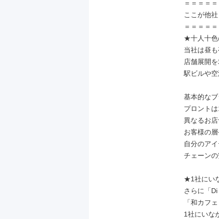
＝＝＝＝＝
ここが他社
＝＝＝＝＝
★十人十色
当社は昼も
店舗展開を
駅ビルや空
基本的なブ
プロントは
異なるお店
お客様の層
自分のアイ
チェーンの
★1社にい
さらに「Di 
「和カフェ 
1社にいな