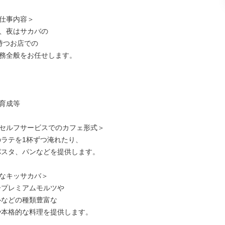
仕事内容＞

、夜はサカバの

持つお店での

務全般をお任せします。

育成等

セルフサービスでのカフェ形式＞

なキッサカバ＞
