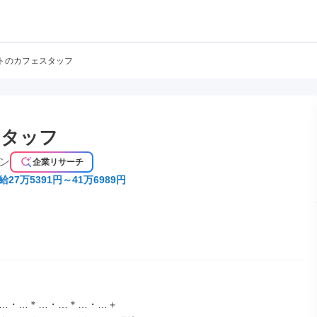
トのカフェスタッフ
スタッフ
ン
企業リサーチ
給27万5391円～41万6989円
…・…＊…・…＊…・…＋
