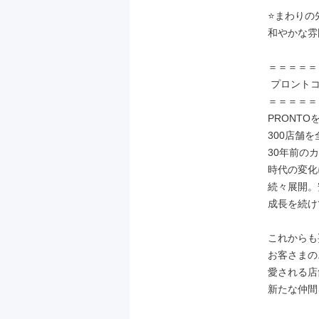
⭐まわりの
和やかな雰
＝＝＝＝＝
 プロントコーポレーションについて

＝＝＝＝＝
PRONTO
300店舗
30年前の
時代の変化
続々展開。
成長を続け
これからも
お客さまの
愛される店
新たな仲間