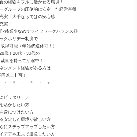
飲食の経験をフルに活かせる環境！

リーグループの圧倒的に安定した経営基盤

生充実！大手ならではの安心感

充実！

ミックホリデー制度で

28歳！20代・30代の

マネジメント経験がある方は

…・…＊…・…＊…・…＋

にピッタリ！／

を活かしたい方

を身につけたい方

る安定した環境が欲しい方

らにステップアップしたい方

イデアや工夫で勝負したい方
