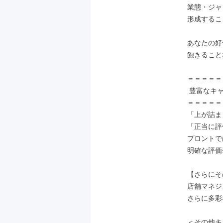
業態・ジャ
形成するこ
あなたの好
飽きること
＝＝＝＝＝
 豊富なキャリアステップ

＝＝＝＝＝
「上が詰ま
「正当に評
プロントで
明確な評価
【さらにそ
店舗マネジ
さらに多彩
＜その他キ