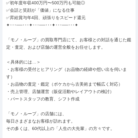
✅初年度年収400万円〜500万円も可能◎

✅会話と笑顔が「価値」になる仕事

✅昇給賞与年4回、頑張りをスピード還元

✦･･･──･･･✦･･･──･･･✦･･･──･･･✦

「モノ・ループ」の買取専門店にて、お客様との対話を通じた鑑
定・査定、および店舗の運営全般をお任せします。

＜具体的には…＞

・お客様の受付とヒアリング（お品物の経緯や想い出を伺いま
す）

・お品物の査定・鑑定（ポケカから古美術まで幅広く対応）

・売上管理、店舗運営（販促活動やレイアウトの検討）

・パートスタッフの教育、シフト作成

「モノ・ループ」の店舗には、

毎日さまざまなお客様が訪れます。

その多くは、60代以上の「人生の大先輩」の方々です。
