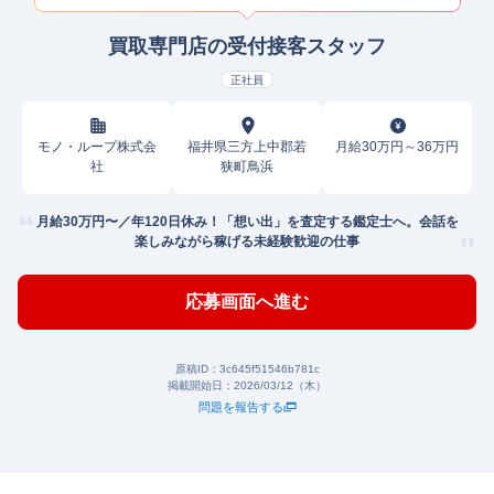
買取専門店の受付接客スタッフ
正社員
モノ・ループ株式会
福井県三方上中郡若
月給30万円～36万円
社
狭町鳥浜
月給30万円〜／年120日休み！「想い出」を査定する鑑定士へ。会話を
楽しみながら稼げる未経験歓迎の仕事
応募画面へ進む
原稿ID：
3c645f51546b781c
掲載開始日：
2026/03/12（木）
問題を報告する