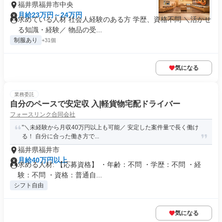
福井県福井市中央
月給23万円～24万円
求めている人材 社会人経験のある方 学歴、資格不問 ＼活かせ
る知識・経験／ 物品の受...
制服あり
+31個
気になる
業務委託
自分のペースで安定収 入|軽貨物宅配ドライバー
フォースリンク合同会社
"＼未経験から月収40万円以上も可能／ 安定した案件量で長く働け
る！ 自分に合った働き方で...
福井県福井市
月給40万円以上
求める人材: 【応募資格】 ・年齢：不問 ・学歴：不問 ・経
験：不問 ・資格：普通自...
シフト自由
気になる