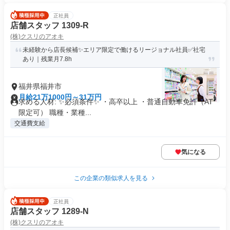
正社員
店舗スタッフ 1309-R
(株)クスリのアオキ
未経験から店長候補✨エリア限定で働けるリージョナル社員✅社宅
あり｜残業月7.8h
福井県福井市
月給21万1000円～31万円
求める人材: ✨必須条件✨ ・高卒以上 ・普通自動車免許（AT
限定可） 職種・業種...
交通費支給
気になる
この企業の類似求人を見る
正社員
店舗スタッフ 1289-N
(株)クスリのアオキ