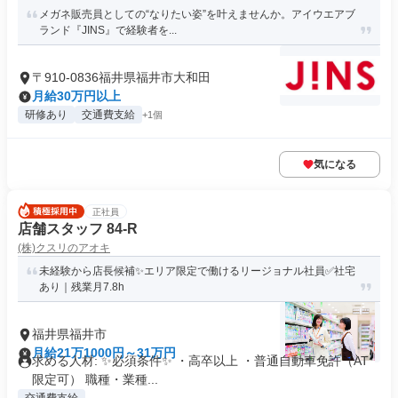
メガネ販売員としての“なりたい姿”を叶えませんか。アイウエアブ
ランド『JINS』で経験者を...
〒910-0836福井県福井市大和田
月給30万円以上
研修あり
交通費支給
+1個
気になる
正社員
店舗スタッフ 84-R
(株)クスリのアオキ
未経験から店長候補✨エリア限定で働けるリージョナル社員✅社宅
あり｜残業月7.8h
福井県福井市
月給21万1000円～31万円
求める人材: ✨必須条件✨ ・高卒以上 ・普通自動車免許（AT
限定可） 職種・業種...