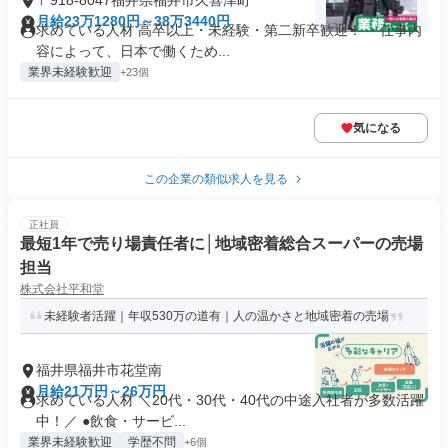
〒918-8047福井県福井市久喜津町
月給23万1280円～38万3440円
求めている人材 高卒以上・未経験・第二新卒歓迎！ ・仕事内
容によって、日本で働くため...
業界未経験歓迎
+23個
気になる
この企業の類似求人を見る
正社員
最短1年で売り場責任者に│地域密着総合スーパーの売場
担当
株式会社平和堂
未経験者活躍｜年収530万の道有｜人の温かさと地域密着の売場
福井県福井市花堂南
月給21万円～26万円
求めている人材 ＼20代・30代・40代の中途入社者が多数活躍
中！／ ●飲食・サービ...
業界未経験歓迎
学歴不問
+6個