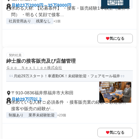
月給23万2000円～35万8000円
求める人材: 【応募条件】 ・接客・販売経験1年以上（業界不
問） ・明るく笑顔で接客...
社員登用あり
残業なし
+1個
気になる
契約社員
紳士服の接客販売及び店舗管理
Ｇｏｏ Ｎｅｘｔｉｏｎ株式会社
月給29万スタート！車通勤OK！未経験歓迎・フェアモール福井
〒910-0836福井県福井市大和田
月給29万円以上
求めている人材 □ 必須条件 ・接客販売業の経験 □ 歓迎条件 ・
接客や販売の経験が...
制服あり
業界未経験歓迎
+23個
気になる