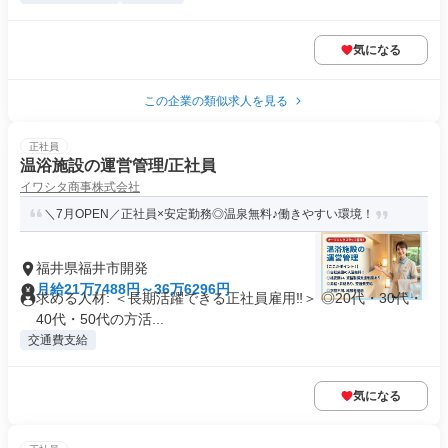
気になる
この企業の類似求人を見る
正社員
温浴施設の運営管理/正社員
イワシタ商事株式会社
＼7月OPEN／正社員×安定勤務◎温泉無料♪働きやすい環境！
福井県福井市開発
月給21万7488円～36万6296円
求める人材: ＜長期活躍できる正社員雇用‼＞ ◎20代・30代・
40代・50代の方活...
交通費支給
気になる