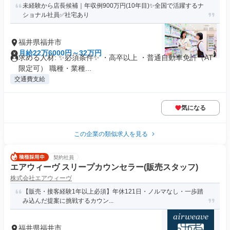
未経験から店長候補｜年収例900万円(10年目)✨全国で活躍するナ
ショナル社員✅社宅あり
福井県福井市
月給22万6000円～32万円
求める人材: ✨必須条件✨ ・高卒以上 ・普通自動車免許（AT
限定可） 職種・業種...
交通費支給
気になる
この企業の類似求人を見る
契約社員
エアウィーヴ スリープカウンセラー(販売スタッフ)
株式会社エアウィーヴ
【販売・接客経験1年以上必須】年休121日・ノルマなし・一歩踏
み込んだ提案に挑戦するカウン...
福井県福井市