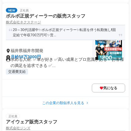
NEW
正社員
ボルボ正規ディーラーの販売スタッフ
株式会社ネクステージ
20～30代活躍中✨ボルボ正規ディーラー✨転居を伴う転勤無し❗固
定給で年収700万円可✨営...
福井県福井市開発
月給58万3000円
求める人材: ✅車が好き ✅高い成果とプロ意識がある ✅お客様
の満足を追求できる ✅...
交通費支給
気になる
この企業の類似求人を見る
正社員
アイウェア販売スタッフ
株式会社ジンズ