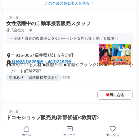
この企業の類似求人を見る
正社員
女性活躍中の自動車接客販売スタッフ
株式会社カーボ
産休と育休の復帰率１００パーセント女性も長く働ける職場
〒916-0057福井県鯖江市有定町
月給23万6295円～40万3192円
求めている人材 ■職歴不問 ■復職やブランクOK ■アルバイトや
パート経験不問
制服あり
資格取得支援あり
+22個
気になる
正社員
ドコモショップ販売員(幹部候補)<敦賀店>
敦賀電機工業株式会社
【未経験歓迎】年間休日120日＆残業ほぼなしでプライベート充
ホーム
オファー
気になる
実！／賞与年2回／成果手当など...