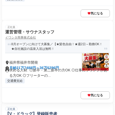
気になる
正社員
運営管理・サウナスタッフ
イワシタ商事株式会社
8月オープンに向けて大募集／【★髪色自由！★週2日～勤務OK！
★自社施設の温泉入浴は無料！
福井県福井市開発
月給21万7488円～36万6296円
求める人材: ◎新卒・第二新卒の方OK ◎仕事にブランクがあ
る方OK ◎フリーターの...
交通費支給
気になる
正社員
【V・ドラッグ】登録販売者