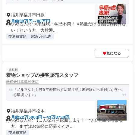
福井県福井市田原
月給30万円～80万円
求める人材: ⭐️未経験・学歴不問！ ⭐️熱量だけは誰にも負けな
い！という方、大歓迎...
交通費支給
駅近5分以内
気になる
正社員
着物ショップの接客販売スタッフ
株式会社本島呉服店
『ノルマなし！男女年齢問わず活躍可能！未経験から着付けが学べ
る環境です✨』
福井県福井市松本
月給22万5900円～43万8730円
求める人材: 【こんな方を歓迎します！一つでも当てはまる
方、まずはお気軽に応募くださ...
交通費支給