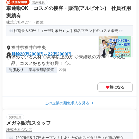
契約社員
車通勤OK コスメの接客・販売(アルビオン) 社員登用
実績有
株式会社そごう・西武
社割最大30%！（一部対象外）大手有名ブランドのコスメ販売
福井県福井市中央
月給20万2000円～22万2000円
求めている人材 ◇高卒以上の方 ◇未経験の方OK！ ◇化粧
品、コスメ好きな方歓迎！ ◇...
制服あり
業界未経験歓迎
+22個
気になる
この企業の類似求人を見る
契約社員
メガネ販売スタッフ
株式会社ジンズ
【2026年8月7日オープン！】あなたのホスピタリティが街の安心