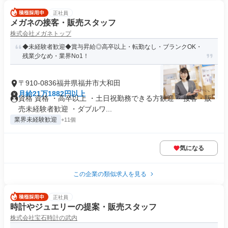
正社員
メガネの接客・販売スタッフ
株式会社メガネトップ
◆未経験者歓迎◆賞与昇給◎高卒以上・転勤なし・ブランクOK・
残業少なめ・業界No1！
〒910-0836福井県福井市大和田
月給21万1882円以上
資格 資格 ・高卒以上 ・土日祝勤務できる方歓迎 ・接客・販
売未経験者歓迎 ・ダブルワ...
業界未経験歓迎
+11個
気になる
この企業の類似求人を見る
正社員
時計やジュエリーの提案・販売スタッフ
株式会社宝石時計の武内