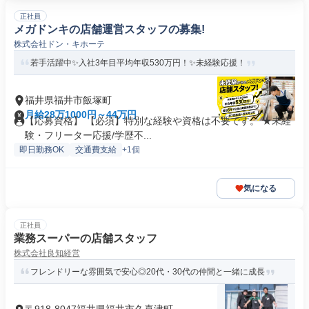
正社員
メガドンキの店舗運営スタッフの募集!
株式会社ドン・キホーテ
若手活躍中✨入社3年目平均年収530万円！✨未経験応援！
福井県福井市飯塚町
月給28万1000円～44万円
【応募資格】 【必須】特別な経験や資格は不要です。 ★未経
験・フリーター応援/学歴不...
即日勤務OK
交通費支給
+1個
気になる
正社員
業務スーパーの店舗スタッフ
株式会社良知経営
フレンドリーな雰囲気で安心◎20代・30代の仲間と一緒に成長