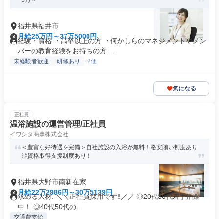
5万～
福井県福井市
月給25万円～37万5000円
経験・資格 ・高卒以上の方 ・何かしらのマネジメントやメン
バーの教育経験をお持ちの方 ...
未経験者歓迎
研修あり
+2個
気になる
正社員
温浴施設の運営管理/正社員
イワシタ商事株式会社
＜豊富な好待遇を完備＞自社施設の入浴が無料！格安賄い制度あり
◎資格取得支援制度あり！
福井県大野市南新在家
月給22万2986円～30万5139円
求める人材: ＼＼正社員採用です‼／／ ◎20代30代若手活躍
中！ ◎40代50代の...
交通費支給