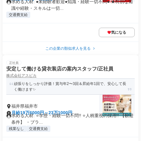
求める人材: ●未経験者歓迎●知識・経験一切不問● ★特別な知
識や経験・スキルは一切...
交通費支給
気になる
この企業の類似求人を見る
正社員
安定して働ける貸衣装店の案内スタッフ/正社員
株式会社アスピカ
頑張りをしっかり評価！賞与年2〜3回＆昇給年1回で、安心して長
く働けます✨
福井県福井市
月給19万6000円～23万1000円
求める人材: ⭐学歴・経験一切不問!! ⭐人柄重視の採用!! 【歓迎
条件】 ・ブラ...
残業なし
交通費支給