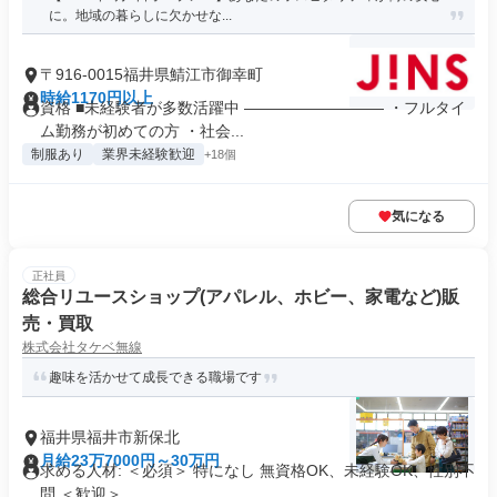
に。地域の暮らしに欠かせな...
〒916-0015福井県鯖江市御幸町
時給1170円以上
資格 ■未経験者が多数活躍中 ――――――――― ・フルタイ
ム勤務が初めての方 ・社会...
制服あり
業界未経験歓迎
+18個
気になる
正社員
総合リユースショップ(アパレル、ホビー、家電など)販
売・買取
株式会社タケベ無線
趣味を活かせて成長できる職場です
福井県福井市新保北
月給23万7000円～30万円
求める人材: ＜必須＞ 特になし 無資格OK、未経験OK、性別不
問 ＜歓迎＞ ...