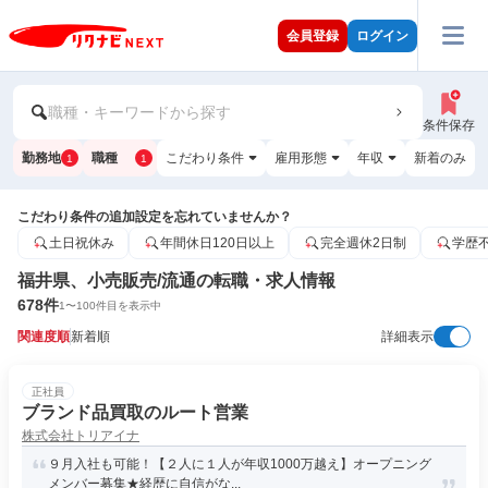
会員登録
ログイン
職種・キーワードから探す
条件保存
勤務地
職種
こだわり条件
雇用形態
年収
新着のみ
1
1
こだわり条件の追加設定を忘れていませんか？
土日祝休み
年間休日120日以上
完全週休2日制
学歴
福井県、小売販売/流通の転職・求人情報
678
件
1
〜
100
件目を表示中
関連度順
新着順
詳細表示
正社員
ブランド品買取のルート営業
株式会社トリアイナ
９月入社も可能！【２人に１人が年収1000万越え】オープニング
メンバー募集★経歴に自信がな...