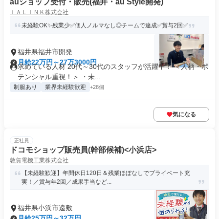
auショップ受付・販売(福井・au Style開発)
ｉＡＬＩＮＫ株式会社
未経験OK✨残業少✅個人ノルマなし◎チームで達成✅賞与2回✅
福井県福井市開発
月給22万円～27万3000円
求めている人材 20代～30代のスタッフが活躍中！ ＜人柄・ポ
テンシャル重視！＞ ・未...
制服あり
業界未経験歓迎
+28個
気になる
正社員
ドコモショップ販売員(幹部候補)<小浜店>
敦賀電機工業株式会社
【未経験歓迎】年間休日120日＆残業ほぼなしでプライベート充
実！／賞与年2回／成果手当など...
福井県小浜市遠敷
月給25万円～32万円