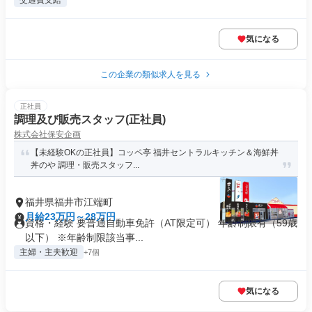
交通費支給
気になる
この企業の類似求人を見る
正社員
調理及び販売スタッフ(正社員)
株式会社保安企画
【未経験OKの正社員】コッペ亭 福井セントラルキッチン＆海鮮丼
丼のや 調理・販売スタッフ...
福井県福井市江端町
月給23万円～28万円
資格・経験 要普通自動車免許（AT限定可） 年齢制限有（59歳
以下） ※年齢制限該当事...
主婦・主夫歓迎
+7個
気になる