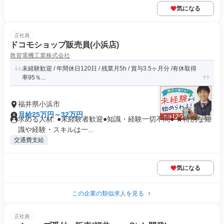
気になる
正社員
ドコモショップ販売員(小浜店)
敦賀電機工業株式会社
未経験歓迎 / 年間休日120日 / 残業月5h / 賞与3.5ヶ月分 /有休取得
率95％...
福井県小浜市
月給25万円～32万円
求める人材: ●未経験者歓迎●知識・経験一切不問● ★特別な知
識や経験・スキルは一...
交通費支給
気になる
この企業の類似求人を見る
正社員