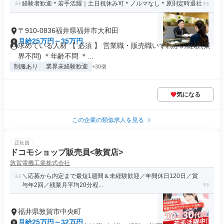
経験者歓迎＊若手活躍｜土日祝休み可＊ノルマなし＊原則定時退社
〒910-0836福井県福井市大和田
月給25万円～35万円
求めている人材 【 必須 】 営業職・販売職いずれかの経験(業
界不問) ＊年齢不問 ＊...
制服あり
業界未経験歓迎
+30個
気になる
この企業の類似求人を見る
正社員
ドコモショップ販売員<敦賀店>
敦賀電機工業株式会社
＼応募から内定まで最短1週間＆未経験歓迎／年間休日120日／賞
与年2回／残業月平均20分程...
福井県敦賀市中央町
月給25万円～32万円