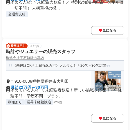
求める人材: ＼未経験大歓迎！／ 特別な知識や経験・スキルは
一切不問！ 人柄重視の採...
交通費支給
気になる
正社員
時計やジュエリーの販売スタッフ
株式会社宝石時計の武内
《未経験OK＊土日祝休み可》ノルマなし＊20代～30代活躍
〒910-0836福井県福井市大和田
月給22万円～30万円
求めている人材 《 未経験者歓迎！新しい挑戦を応援 》 ＊ 経
験不問・学歴不問・ブラン...
制服あり
業界未経験歓迎
+26個
気になる