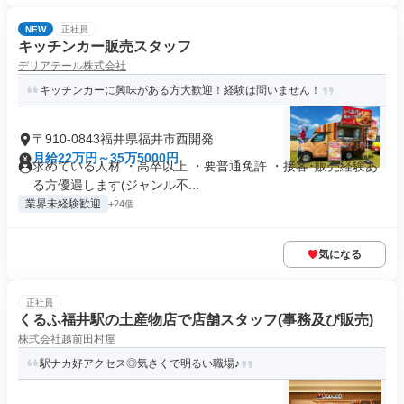
NEW
正社員
キッチンカー販売スタッフ
デリアテール株式会社
キッチンカーに興味がある方大歓迎！経験は問いません！
〒910-0843福井県福井市西開発
月給22万円～35万5000円
求めている人材 ・高卒以上 ・要普通免許 ・接客･販売経験あ
る方優遇します(ジャンル不...
業界未経験歓迎
+24個
気になる
正社員
くるふ福井駅の土産物店で店舗スタッフ(事務及び販売)
株式会社越前田村屋
駅ナカ好アクセス◎気さくで明るい職場♪