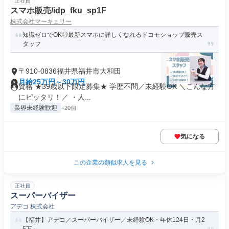
正社員
スマホ販売/idp_fku_sp1F
株式会社マーキュリー
知識ゼロでOK◎最新スマホに詳しくなれるドコモショップ販売ス
タッフ
〒910-0836福井県福井市大和田
月給25万円～30万円
資格 ★39歳以下限定募集★ 学歴不問／未経験OK ＼こんな方
にピッタリ！／ ・人...
業界未経験歓迎
+20個
気になる
この企業の類似求人を見る
正社員
スーパーバイザー
アデコ 株式会社
【福井】アデコ／スーパーバイザー／未経験OK・年休124日・月2