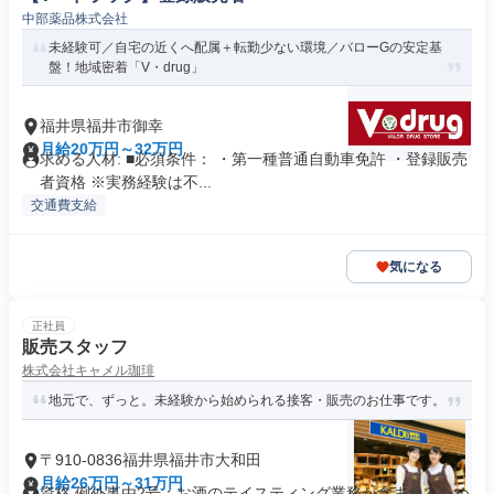
中部薬品株式会社
未経験可／自宅の近くへ配属＋転勤少ない環境／バローGの安定基
盤！地域密着「V・drug」
福井県福井市御幸
月給20万円～32万円
求める人材: ■必須条件： ・第一種普通自動車免許 ・登録販売
者資格 ※実務経験は不...
交通費支給
気になる
正社員
販売スタッフ
株式会社キャメル珈琲
地元で、ずっと。未経験から始められる接客・販売のお仕事です。
〒910-0836福井県福井市大和田
月給26万円～31万円
資格 例外事由2号：お酒のテイスティング業務が含まれるため