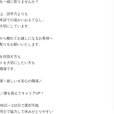
を一緒に彩りませんか？

は、語学力よりも

本語での温かいおもてなし」

大切にしています。

から離れてお越しになるお客様へ

配りをお願いいたします。

を目指す方も

トを大切にしたい方も

職場です。

躍！嬉しい＆安心の職場／

し／腰を据えてキャリアUP！

96日～132日で選択可能

フ同士で協力して休みがとりやすい
