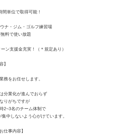
1時間単位で取得可能！

サウナ・ジム・ゴルフ練習場

Jターン支援金充実！（＊規定あり）

容】

業務をお任せします。

は分業化が進んでおらず

なりがちですが

時2~3名のチーム体制で

が集中しないよう心がけています。

お仕事内容】
