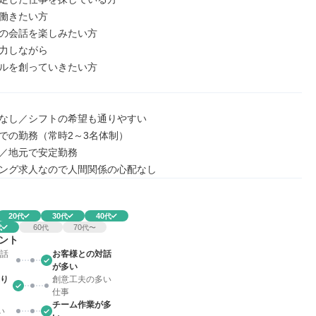
働きたい方

の会話を楽しみたい方

力しながら

ルを創っていきたい方
なし／シフトの希望も通りやすい

での勤務（常時2～3名体制）

／地元で安定勤務

ング求人なので人間関係の心配なし
20
30
40
代
代
代
60
70
代
代
代〜
ント
話
お客様との対話
が多い
り
創意工夫の多い
仕事
チーム作業が多
い