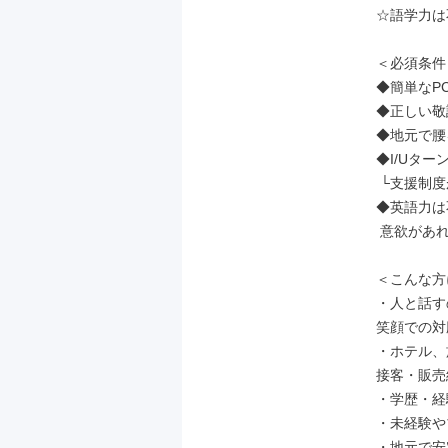
☆語学力は
＜必須条件＞
◆簡単なP
◆正しい敬
◆地元で腰
◆I/Uタ
 └支援制度があります（規定内）

◆英語力は
 意欲があれば大歓迎です♪

＜こんな方
・人と話す
笑顔での対
・ホテル、
接客・販売
・学歴・経
・未経験や
・地元で安