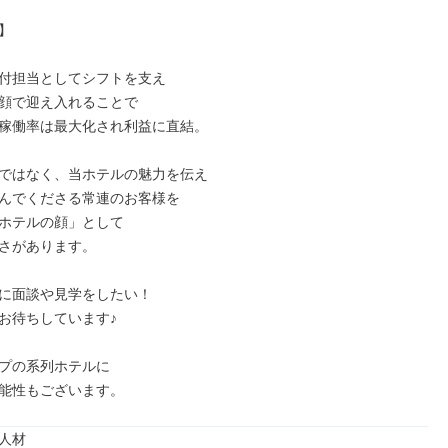


付担当としてシフトを支え

顔で迎え入れることで

稼働率は最大化され利益に直結。

ではなく、当ホテルの魅力を伝え

んでくださる常連のお客様を

ホテルの顔」として

さがあります。

に面談や見学をしたい！

お待ちしています♪

プの系列ホテルに

能性もございます。
人材
