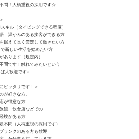
不問！人柄重視の採用です☆



Cスキル（タイピングできる程度）

語、温かみのある接客ができる方

を据えて長く安定して働きたい方

ーンで新しい生活を始めたい方

不問です！触れてみたいという

にピッタリです！＞

のが好きな方、

応が得意な方

旅館、飲食店などでの

経験がある方

験不問（人柄重視の採用です）

ブランクのある方も歓迎

定した仕事を探している方
