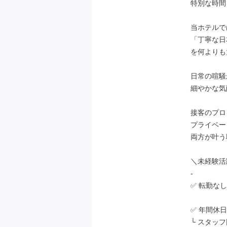
特別な時間
当ホテルで
「丁寧な日
を何よりも
日常の喧騒
細やかな気
接客のプロ
プライベー
両方が叶う
＼未経験活
-

✅ 転勤な
✅ 年間休日
└ スタッ