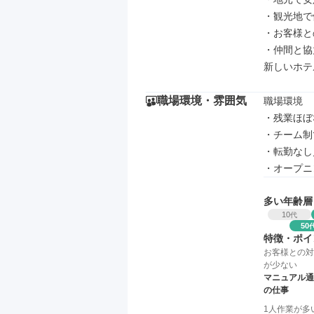
・観光地で
・お客様と
・仲間と協
新しいホテ
職場環境・雰囲気
職場環境

・残業ほぼ
・チーム制
・転勤なし
・オープニ
多い年齢層
10
代
50
特徴・ポイ
お客様との対
が少ない
マニュアル通
の仕事
1人作業が多