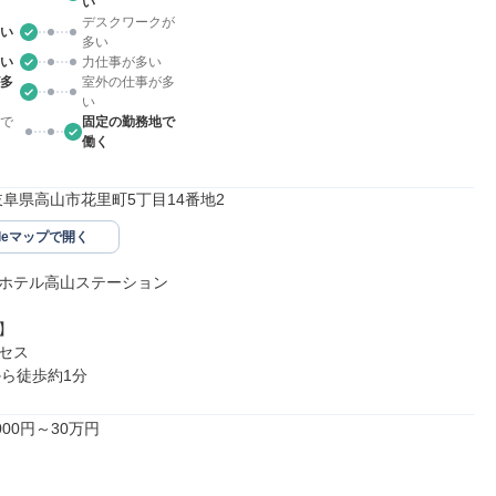
い
デスクワークが
い
多い
い
力仕事が多い
多
室外の仕事が多
い
で
固定の勤務地で
働く
26岐阜県高山市花里町5丁目14番地2
gleマップで開く
ホテル高山ステーション



セス

から徒歩約1分
00円～30万円
