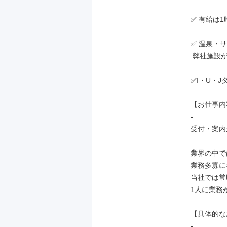
✅ 有給は
✅ 温泉・
 弊社施設が無料で使い放題

✅I・U・
【お仕事内
-

受付・案内
業界の中で
業務多寡に
当社では常
1人に業務
【具体的な
-
