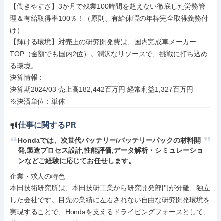
【働きやすさ】3か月で残業100時間を超えない徹底した労務管
理＆有給取得率100％！（原則、有給休暇の年枠完全取得義務付
け）

【輝ける環境】対売上の研究開発費は、国内完成車メーカー
TOP（金額でも国内2位）。潤沢なリソースで、挑戦に打ち込め
る環境。

決算情報：

決算期2024/03 売上高182,442百万円 経常利益1,327百万円

※決済単位：単体
仕事に関するPR
Hondaでは、次世代バッテリー/バッテリーパックの材料開
発,製造プロセス設計,性能評価,データ解析・シミュレーショ
ンなどご経験に応じてお任せします。
企業・求人の特色

本田技術研究所は、本田技研工業から研究開発部門が分離、独立
した会社です。目先の業績に左右されない自由な研究開発環境を
実現することで、Hondaを支えるドライビングフォースとして、