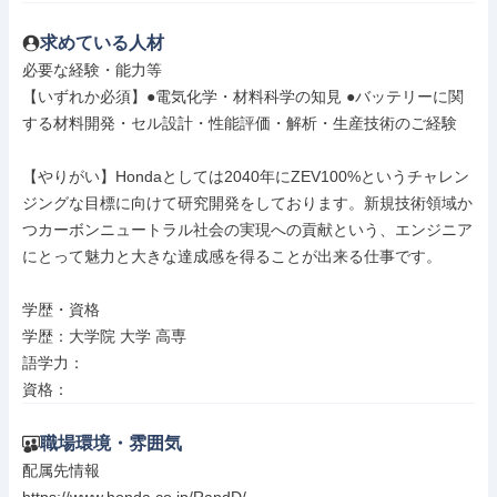
求めている人材
必要な経験・能力等

【いずれか必須】●電気化学・材料科学の知見 ●バッテリーに関
する材料開発・セル設計・性能評価・解析・生産技術のご経験

【やりがい】Hondaとしては2040年にZEV100%というチャレン
ジングな目標に向けて研究開発をしております。新規技術領域か
つカーボンニュートラル社会の実現への貢献という、エンジニア
にとって魅力と大きな達成感を得ることが出来る仕事です。

学歴・資格

学歴：大学院 大学 高専

語学力：

資格：
職場環境・雰囲気
配属先情報
