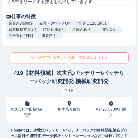
世の中をリードする技術を創出していきます
仕事の特徴
業界未経験歓迎
副業・WワークOK
年間休日120日以上
資格取得支援あり
時短勤務あり
退職金あり
在宅OK
完全週休2日制
服装自由
いま見ている求人へ応募してみましょう！
419【材料領域】次世代バッテリー/バッテリ
ーパック研究開発 機械研究開発
正社員
株式会社本田技術研
栃木県芳賀郡
月給27万7000円以
究所
上
Hondaでは、次世代バッテリー/バッテリーパックの材料開発,製造プロ
セス設計,性能評価,データ解析・シミュレーションなどご経験に応じて