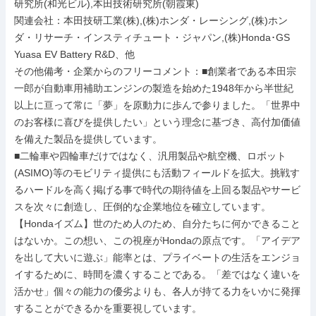
研究所(和光ビル),本田技術研究所(朝霞東)

関連会社：本田技研工業(株),(株)ホンダ・レーシング,(株)ホン
ダ・リサーチ・インスティチュート・ジャパン,(株)Honda･GS 
Yuasa EV Battery R&D、他

その他備考・企業からのフリーコメント：■創業者である本田宗
一郎が自動車用補助エンジンの製造を始めた1948年から半世紀
以上に亘って常に「夢」を原動力に歩んで参りました。「世界中
のお客様に喜びを提供したい」という理念に基づき、高付加価値
を備えた製品を提供しています。

■二輪車や四輪車だけではなく、汎用製品や航空機、ロボット
(ASIMO)等のモビリティ提供にも活動フィールドを拡大。挑戦す
るハードルを高く掲げる事で時代の期待値を上回る製品やサービ
スを次々に創造し、圧倒的な企業地位を確立しています。

【Hondaイズム】世のため人のため、自分たちに何かできること
はないか。この想い、この視座がHondaの原点です。「アイデア
を出して大いに遊ぶ」能率とは、プライベートの生活をエンジョ
イするために、時間を濃くすることである。「差ではなく違いを
活かせ」個々の能力の優劣よりも、各人が持てる力をいかに発揮
することができるかを重要視しています。
