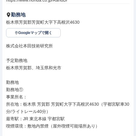
https://www.honda.co.jp/RandD/
勤務地
栃木県芳賀郡芳賀町大字下高根沢4630
Googleマップで開く
株式会社本田技術研究所

予定勤務地

栃木県芳賀郡、埼玉県和光市

勤務地

勤務地①

事業所名：

所在地：栃木県 芳賀郡 芳賀町大字下高根沢4630（宇都宮駅車30
分/ライトレール40分）

最寄駅：JR 東北本線 宇都宮駅

喫煙環境：敷地内禁煙（屋外喫煙可能場所あり）
