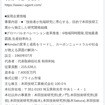
https://www.r-agent.com/

■採用企業情報

事業内容：■「技術者が先端研究に専心する」目的で本田技研工
業から独立した研究開発組織

■グローバルオペレーション改革推進：6地域同時開発,現地最適
図面,生産効率向上

■Hondaの変革と成長をリードし、カーボンニュートラルや社会
が抱える課題の解決へ

設立：1960年07月

代表者：代表取締役社長 秋和利祐

従業員数：215,638人

資本金：7,400百万円

株式公開：プライム市場

主な株主：本田技研工業株式会社 100.0％

本社所在地：〒351-0193 埼玉県和光市 中央１－４－１

本社以外の事業所：本田技術研究所(虎ノ門),本田技術研究所(原
宿),本田技術研究所(栃木),本田技術研究所(栃木Sakura),本田技術