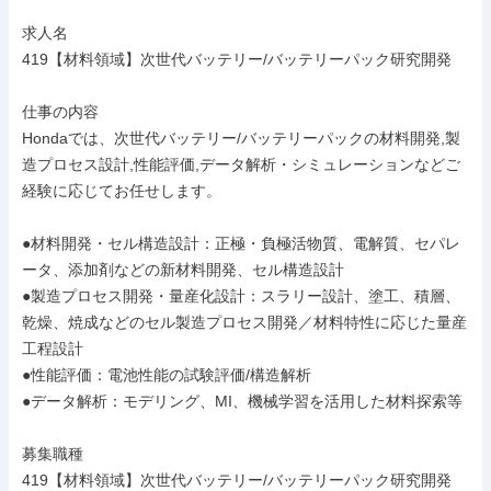
求人名

419【材料領域】次世代バッテリー/バッテリーパック研究開発

仕事の内容

Hondaでは、次世代バッテリー/バッテリーパックの材料開発,製
造プロセス設計,性能評価,データ解析・シミュレーションなどご
経験に応じてお任せします。

●材料開発・セル構造設計：正極・負極活物質、電解質、セパレ
ータ、添加剤などの新材料開発、セル構造設計

●製造プロセス開発・量産化設計：スラリー設計、塗工、積層、
乾燥、焼成などのセル製造プロセス開発／材料特性に応じた量産
工程設計

●性能評価：電池性能の試験評価/構造解析

●データ解析：モデリング、MI、機械学習を活用した材料探索等

募集職種

419【材料領域】次世代バッテリー/バッテリーパック研究開発