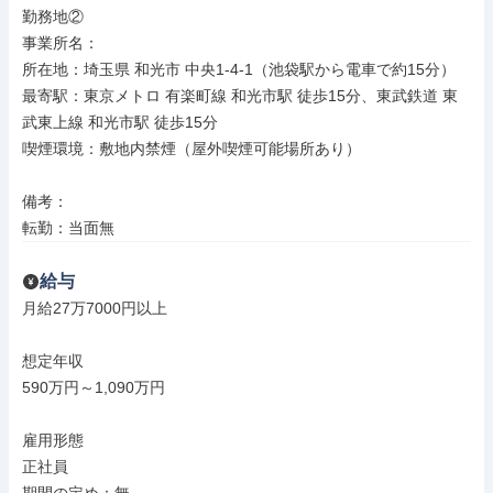
勤務地②

事業所名：

所在地：埼玉県 和光市 中央1-4-1（池袋駅から電車で約15分）

最寄駅：東京メトロ 有楽町線 和光市駅 徒歩15分、東武鉄道 東
武東上線 和光市駅 徒歩15分

喫煙環境：敷地内禁煙（屋外喫煙可能場所あり）

備考：

転勤：当面無
給与
月給27万7000円以上

想定年収

590万円～1,090万円

雇用形態

正社員
