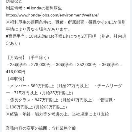
済会など

制度備考：■Hondaの福利厚生

https://www.honda-jobs.com/environment/welfare/

※福利厚生の適用条件は、職種・所属部署・役職やそのほか個別
事情により異なる場合があります。

■育児手当：18歳未満のお子様1名につき2万円/月（別途、社内規
定あり）

【月給例】（手当除く）

・25歳学卒：278,000円 ・30歳学卒：352,000円 ・36歳学卒：
416,000円

【年収例】

・メンバー：569万円以上（月給27万円以上） ・チームリーダ
ー：715万円以上（月給35万円以上）

・係長クラス：847万円以上（月給41万円以上）・管理職：
1,198万円以上 (月給63万円以上）

※経験・年齢・能力等を考慮の上、当社規定により支給

業務内容の変更の範囲：当社業務全般
