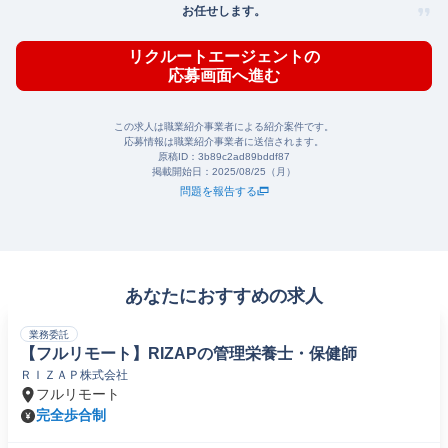
お任せします。
リクルートエージェントの
応募画面へ進む
この求人は職業紹介事業者による紹介案件です。
応募情報は職業紹介事業者に送信されます。
原稿ID：
3b89c2ad89bddf87
掲載開始日：
2025/08/25（月）
問題を報告する
あなたにおすすめの求人
業務委託
【フルリモート】RIZAPの管理栄養士・保健師
ＲＩＺＡＰ株式会社
フルリモート
完全歩合制