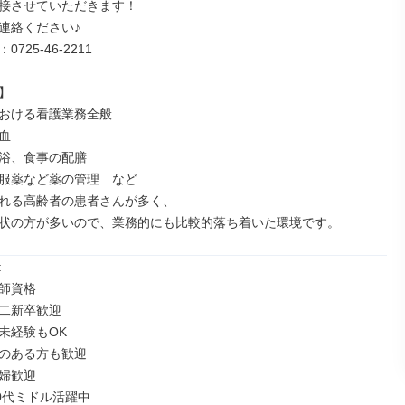
接させていただきます！

連絡ください♪

725-46-2211

 

おける看護業務全般



浴、食事の配膳

服薬など薬の管理　など

れる高齢者の患者さんが多く、

状の方が多いので、業務的にも比較的落ち着いた環境です。


師資格

二新卒歓迎

未経験もOK

のある方も歓迎

婦歓迎

50代ミドル活躍中