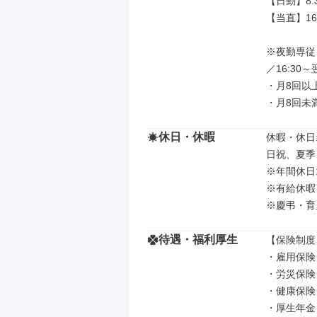
【日勤】8:3
【当直】16
※夜勤専従
／16:30～
・月8回以上：
・月8回未満
休日・休暇
休暇・休日: 
日祝、夏季
※年間休日1
※有給休暇（
※慶弔・育
待遇・福利厚生
【保険制度】
・雇用保険

・労災保険

・健康保険

・厚生年金
