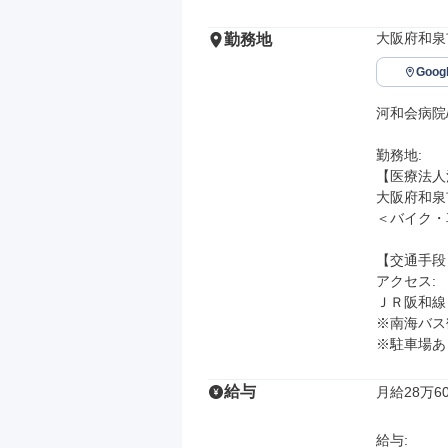
大阪府和泉
勤務地
Goo
河和会病院
勤務地: 

【医療法人
大阪府和泉市
＜バイク・
【交通手段】
アクセス: 

ＪＲ阪和線
※南海バス
※駐車場あ
給与
月給28万60
給与: 
