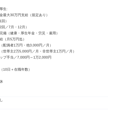
生: 

金最大30万円支給（規定あり）

回）

回／7月・12月）

完備（健康・厚生年金・労災・雇用）

給（月5万円迄）

配偶者1万円・他3,000円／月）

（世帯主2万5,000円／月・非世帯主1万円／月）

プ手当／7,000円～1万2,000円

（10日＋在職年数）



し