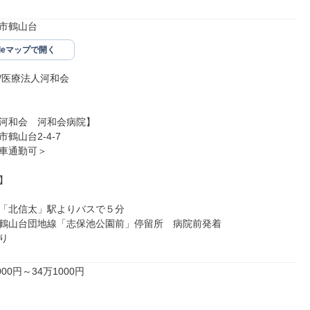
市鶴山台
gleマップで開く
/医療法人河和会

河和会　河和会病院】

鶴山台2-4-7

車通勤可＞



「北信太」駅よりバスで５分

鶴山台団地線「志保池公園前」停留所　病院前発着

り
00円～34万1000円
