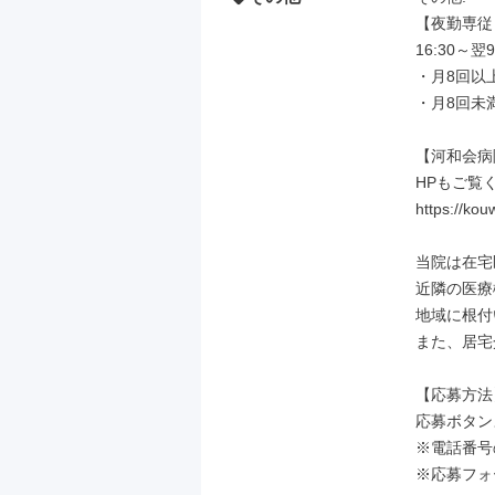
【夜勤専従
16:30～翌9
・月8回以上：
・月8回未満：
【河和会病
HPもご覧く
https://kou
当院は在宅
近隣の医療
地域に根付
また、居宅
【応募方法】
応募ボタン
※電話番号
※応募フォ