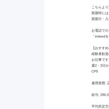
こちらより
面接時には
面接日・入
お電話での
「indee
【おすすめ
経験者歓迎
お仕事です
週2・3日
CP5

雇用形態: 
給与: 286,0
平均所定労