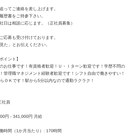
追ってご連絡を差し上げます。

履歴書をご持参下さい。

社日は相談に応じます。（正社員募集）

ご応募も受け付けております。

dを見た」とお伝えください。

ポイント】

のお仕事です！有資格者歓迎！Ｕ・Ｉターン歓迎です！学歴不問の
！管理職マネジメント経験者歓迎です！シフト自由で働きやすい！
からＯＫです！駅から5分以内なので通勤ラクラク！

正社員

00円 - 341,000円 月給

働時間（1か月当たり）: 170時間