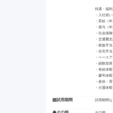
待遇・福利厚
・入社祝い
・昇給（年1
・賞与（年2
・社会保険
・交通費支
・家族手当（
・住宅手当
・ベースアッ
・経験加算

・有給休暇
・慶弔休暇

・産休・育休
・介護休暇
試用期間
試用期間な
その他
その他: 
