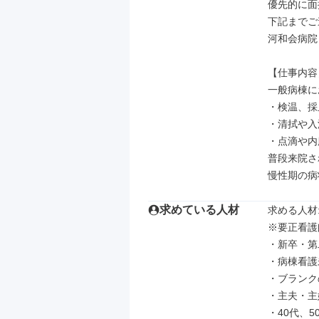
優先的に面
下記までご
河和会病院：0
【仕事内容】
一般病棟に
・検温、採血
・清拭や入
・点滴や内
普段来院さ
慢性期の病
求めている人材
求める人材: 
※要正看護
・新卒・第
・病棟看護
・ブランク
・主夫・主
・40代、