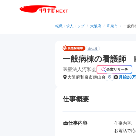
転職・求人トップ
/
大阪府
/
和泉市
/
一般病
正社員
一般病棟の看護師 
医療法人河和会
企業リサーチ
大阪府和泉市鶴山台
月給28万
仕事概要
仕事内容
仕事内容: 

お電話で応