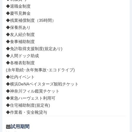
◆退職金制度

◆慶弔見舞金

◆残業補償制度（35時間）

◆保養所あり

◆友人紹介制度

◆食事補助制度

◆免許取得支援制度(規定あり)

◆人間ドック助成

◆各種表彰制度

(永年勤続･永年無事故･エコドライブ)

◆社内イベント

◆横浜DeNAベイスターズ観戦チケット

◆神奈川フィル鑑賞チケット

◆東急ハーヴェスト利用可

◆住宅補助制度(規定有)

◆作業着・安全靴貸与
試用期間