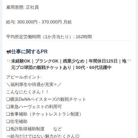
雇用形態: 正社員

給与: 300,000円 - 370,000円 月給

平均所定労働時間（1か月当たり）: 162時間
仕事に関するPR
未経験OK｜ブランクOK｜残業少なめ｜年間休日125日｜地
元プロ球団の観戦チケットあり｜50代・60代活躍中
アピールポイント: 

＼福利厚生や待遇が充実✧／

こんなにたくさん！！

❏横浜DeNAベイスターズの観戦チケット

❏東急ハーヴェストの利用可

❏食事補助（チケットレストラン制度）

❏住宅補助

❏免許取得補助制度　　など

⇒給与だけではない魅力がたくさん◎
