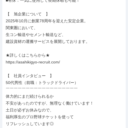
■有休：一気に使用して長期休暇も可能！

【　旭企業について　】

2025年10月に創業78周年を迎えた安定企業。

関東圏において、

生コン輸送やセメント輸送など、

建設資材の運搬サービスを展開しております。

★詳しくはこちらから★

https://asahikigyo-recruit.com/

【　社員インタビュー　】

50代男性（前職：トラックドライバー）

￣￣￣￣￣￣￣￣￣￣￣￣￣￣￣￣￣￣

体力的にまだ続けられるか

不安があったのですが、無理なく働けています！

土日が必ずお休みなので、

福利厚生のプロ野球チケットを使って

リフレッシュしています◎
