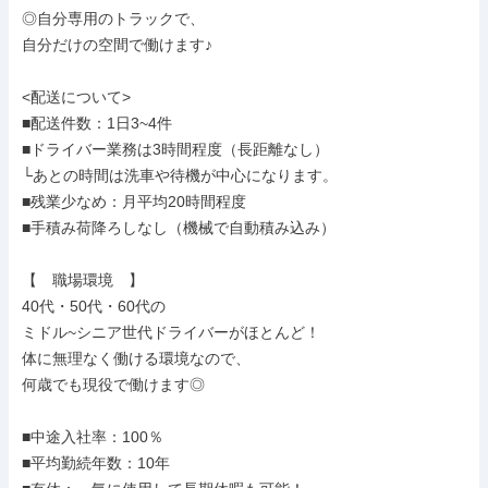
◎自分専用のトラックで、

自分だけの空間で働けます♪

<配送について>

■配送件数：1日3~4件

■ドライバー業務は3時間程度（長距離なし）

└あとの時間は洗車や待機が中心になります。

■残業少なめ：月平均20時間程度

■手積み荷降ろしなし（機械で自動積み込み）

【　職場環境　】

40代・50代・60代の

ミドル~シニア世代ドライバーがほとんど！

体に無理なく働ける環境なので、

何歳でも現役で働けます◎

■中途入社率：100％

■平均勤続年数：10年
