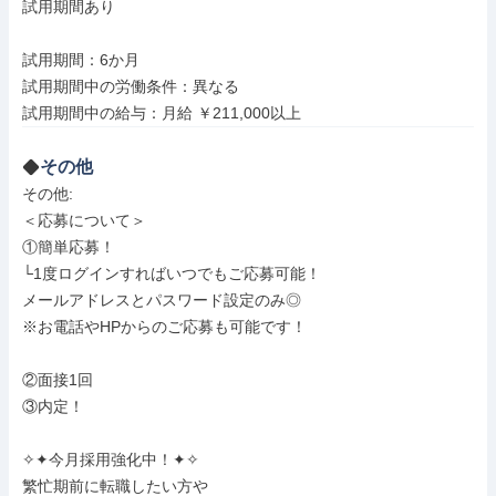
試用期間あり

試用期間：6か月

試用期間中の労働条件：異なる

試用期間中の給与：月給 ￥211,000以上
その他
その他: 

＜応募について＞

①簡単応募！

└1度ログインすればいつでもご応募可能！

メールアドレスとパスワード設定のみ◎

※お電話やHPからのご応募も可能です！

②面接1回

③内定！

✧✦今月採用強化中！✦✧

繁忙期前に転職したい方や
