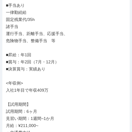
■手当あり

一律勤続給

固定残業代/35h

諸手当

運行手当、距離手当、応援手当、

危険物手当、整備手当　等

■昇給：年1回

■賞与：年2回（7月・12月）

■決算賞与：実績あり

<年収例>

入社1年目で年収409万

【試用期間】

試用期間：6ヶ月

見習い期間：1週間~1か月

月給：¥211,000~
