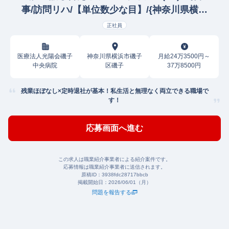
事/訪問リハ/【単位数少な目】/{神奈川県横浜
市磯子区} KKR
正社員
医療法人光陽会磯子
神奈川県横浜市磯子
月給24万3500円～
中央病院
区磯子
37万8500円
残業ほぼなし×定時退社が基本！私生活と無理なく両立できる職場で
す！
応募画面へ進む
この求人は職業紹介事業者による紹介案件です。
応募情報は職業紹介事業者に送信されます。
原稿ID：
3938fdc28717bbcb
掲載開始日：
2026/06/01（月）
問題を報告する