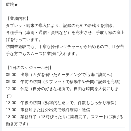
環境★

【業務内容】

タブレット端末の導入により、記録のための居残りを排除。

各種手当（車両・通信・資格など）を充実させ、手取り額の底上
げを行っています。

訪問未経験でも、丁寧な操作レクチャーから始めるので、ITが苦
手な方でもスムーズに業務に入れます。

【1日のスケジュール例】

09:00　出勤（ムダを省いたミーティングで迅速に訪問へ）

09:30　午前の訪問（タブレットで移動中や合間に記録を完結）

12:00　休憩（自分の好きな場所で。自由な時間を大切にしま
す）

13:00　午後の訪問（効率的な巡回で、件数もしっかり確保）

17:00　事務所または外出先で最終確認・送信

18:00　業務終了（18時ぴったりに業務完了。スマートに稼げる
働き方です）