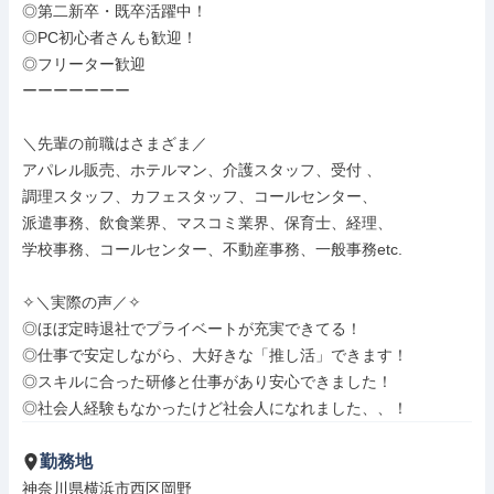
◎第二新卒・既卒活躍中！

◎PC初心者さんも歓迎！

◎フリーター歓迎

ーーーーーーー

＼先輩の前職はさまざま／

アパレル販売、ホテルマン、介護スタッフ、受付 、

調理スタッフ、カフェスタッフ、コールセンター、

派遣事務、飲食業界、マスコミ業界、保育士、経理、

学校事務、コールセンター、不動産事務、一般事務etc.

✧＼実際の声／✧

◎ほぼ定時退社でプライベートが充実できてる！ 

◎仕事で安定しながら、大好きな「推し活」できます！

◎スキルに合った研修と仕事があり安心できました！

◎社会人経験もなかったけど社会人になれました、、！
勤務地
神奈川県横浜市西区岡野