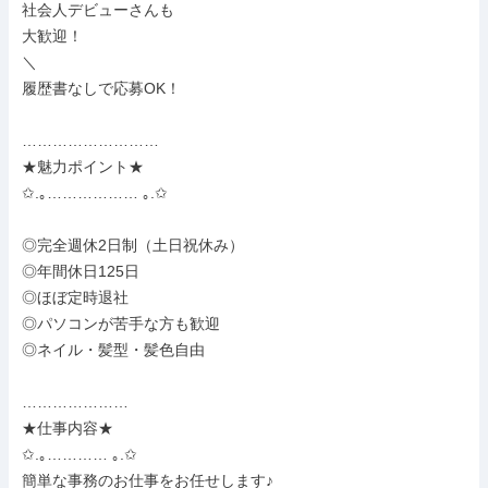
社会人デビューさんも

大歓迎！

＼

履歴書なしで応募OK！

………………………

★魅力ポイント★

✩.｡……………… ｡.✩

◎完全週休2日制（土日祝休み）

◎年間休日125日

◎ほぼ定時退社

◎パソコンが苦手な方も歓迎

◎ネイル・髪型・髪色自由

…………………

★仕事内容★

✩.｡………… ｡.✩

簡単な事務のお仕事をお任せします♪
