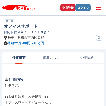
会員登録
ログイン
正社員
オフィスサポート
合同会社ＭａｎｕＢｒｉｄｇｅ
神奈川県横浜市西区岡野
月給22万500円～40万円
仕事概要
応募について
企業情報
仕事内容
仕事内容: 

／

⋈未経験歓迎！20代活躍中⋈

オフィスワークデビューさんも
