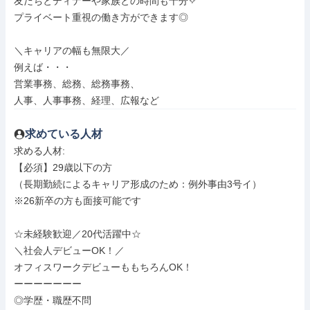
友だちとディナーや家族との時間も十分✧

プライベート重視の働き方ができます◎

＼キャリアの幅も無限大／

例えば・・・

営業事務、総務、総務事務、

人事、人事事務、経理、広報など
求めている人材
求める人材: 

【必須】29歳以下の方

（長期勤続によるキャリア形成のため：例外事由3号イ）

※26新卒の方も面接可能です

☆未経験歓迎／20代活躍中☆

＼社会人デビューOK！／

オフィスワークデビューももちろんOK！

ーーーーーーー

◎学歴・職歴不問
