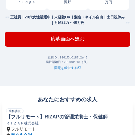
ｒｉｄｇｅ
岡野
万円
正社員｜20代女性活躍中｜未経験OK｜髪色・ネイル自由｜土日祝休み
｜月給22万～40万円
応募画面へ進む
原稿ID：
3861f0d0187c2e49
掲載開始日：
2026/05/18（月）
問題を報告する
あなたにおすすめの求人
業務委託
【フルリモート】RIZAPの管理栄養士・保健師
ＲＩＺＡＰ株式会社
フルリモート