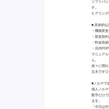
ソフトバン
す。

ヒアリング
■ 具体的な
・機種変更
・新規契約
・料金収納
・店内PO
マニュアル
ん。

徐々に慣れ
丈夫です◎

■ノルマで
個人ノルマ
数字だけで
ます。

「今日は何