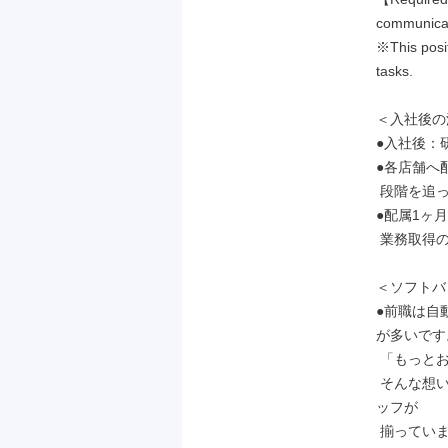
communicati
※This posit
tasks.

＜入社後の
●入社後：
●各店舗へ
 段階を追って業務を覚えていただく段階となります。

●配属1ヶ
 業務取得の進捗を確認し、スキルに合わせてフォローさせていただきます。

＜ソフトバ
●前職は自
が多いです。
 「もっとお客様と丁寧に向き合いたい」「チームで目標を追いたい」

 そんな想いを持って転職し、互いに声を掛け合いながら店舗を盛り上げるスタ
ッフが

 揃っています◎
