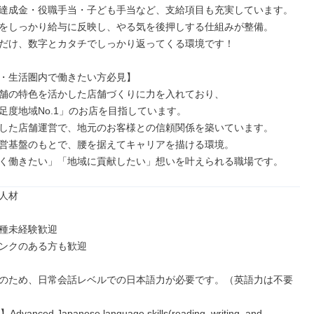
達成金・役職手当・子ども手当など、支給項目も充実しています。

をしっかり給与に反映し、やる気を後押しする仕組みが整備。

だけ、数字とカタチでしっかり返ってくる環境です！

・生活圏内で働きたい方必見】

舗の特色を活かした店舗づくりに力を入れており、

足度地域No.1」のお店を目指しています。

した店舗運営で、地元のお客様との信頼関係を築いています。

営基盤のもとで、腰を据えてキャリアを描ける環境。

く働きたい」「地域に貢献したい」想いを叶えられる職場です。
人材

種未経験歓迎

ンクのある方も歓迎

のため、日常会話レベルでの日本語力が必要です。（英語力は不要
Advanced Japanese language skills(reading, writing, and 