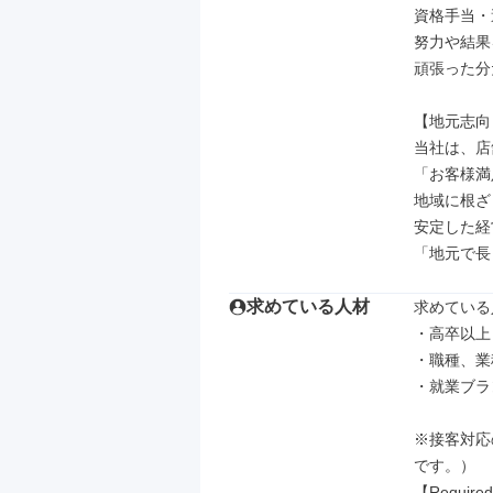
資格手当・
努力や結果
頑張った分
【地元志向
当社は、店
「お客様満
地域に根ざ
安定した経
「地元で長
求めている人材
求めている
・高卒以上

・職種、業
・就業ブラ
※接客対応
です。）

【Required】