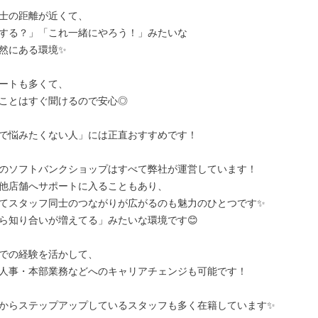
士の距離が近くて、

する？」「これ一緒にやろう！」みたいな

然にある環境✨

ートも多くて、

ことはすぐ聞けるので安心◎

で悩みたくない人」には正直おすすめです！

のソフトバンクショップはすべて弊社が運営しています！

他店舗へサポートに入ることもあり、

てスタッフ同士のつながりが広がるのも魅力のひとつです✨

ら知り合いが増えてる」みたいな環境です😊

での経験を活かして、

人事・本部業務などへのキャリアチェンジも可能です！

からステップアップしているスタッフも多く在籍しています✨
