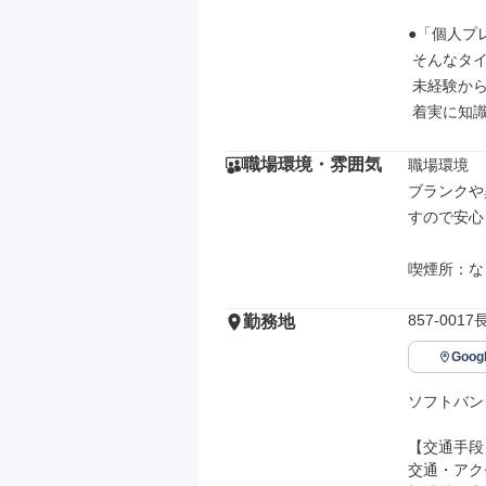
●「個人プ
 そんなタイプの人がこの店舗にはぴったりです。

 未経験から始めたスタッフも、周りのフォローを受けながら

 着実に知
職場環境・雰囲気
職場環境

ブランクや
すので安心
喫煙所：な
857-00
勤務地
Goo
ソフトバン
【交通手段】
交通・アク