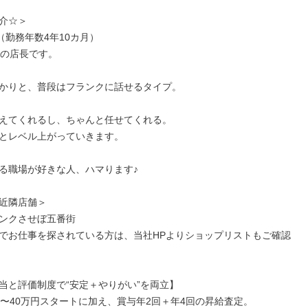
介☆＞

（勤務年数4年10カ月）

の店長です。

かりと、普段はフランクに話せるタイプ。

えてくれるし、ちゃんと任せてくれる。

とレベル上がっていきます。

る職場が好きな人、ハマります♪

近隣店舗＞

ンクさせぼ五番街

でお仕事を探されている方は、当社HPよりショップリストもご確認
当と評価制度で“安定＋やりがい”を両立】

円〜40万円スタートに加え、賞与年2回＋年4回の昇給査定。
