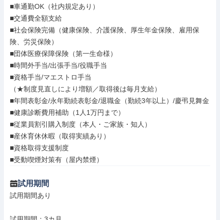
■車通勤OK（社内規定あり）

■交通費全額支給

■社会保険完備（健康保険、介護保険、厚生年金保険、雇用保
険、労災保険）

■団体医療保障保険（第一生命様）

■時間外手当/出張手当/役職手当

■資格手当/マエストロ手当

（★制度見直しにより増額／取得後は毎月支給）

■年間表彰金/永年勤続表彰金/退職金（勤続3年以上）/慶弔見舞金

■健康診断費用補助（1人1万円まで）

■従業員割引購入制度（本人・ご家族・知人）

■産休育休休暇（取得実績あり）

■資格取得支援制度

■受動喫煙対策有（屋内禁煙）
試用期間
試用期間あり

試用期間：3カ月
