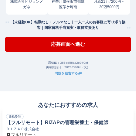
株式会社ビジョンメ
神奈川県横浜市都筑
月給21万7200円～
ガネ
区茅ケ崎南
30万5000円
【未経験OK】転勤なし・ノルマなし｜一人一人のお客様に寄り添う接
客｜国家資格手当充実・取得支援あり
応募画面へ進む
原稿ID：
365ed56ac2e040ef
掲載開始日：
2026/08/04（火）
問題を報告する
あなたにおすすめの求人
業務委託
【フルリモート】RIZAPの管理栄養士・保健師
ＲＩＺＡＰ株式会社
フルリモート