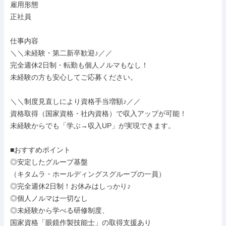
雇用形態

正社員

仕事内容

＼＼未経験・第二新卒歓迎♪／／

完全週休2日制・転勤も個人ノルマもなし！

未経験の方も安心してご応募ください。

＼＼制度見直しにより資格手当増額♪／／

資格取得（国家資格・社内資格）で収入アップが可能！

未経験からでも「学ぶ→収入UP」が実現できます。

■おすすめポイント

◎安定したグループ基盤

（キタムラ・ホールディングスグループの一員）

◎完全週休2日制！お休みはしっかり♪

◎個人ノルマは一切なし

◎未経験から学べる研修制度、

国家資格「眼鏡作製技能士」の取得支援あり
