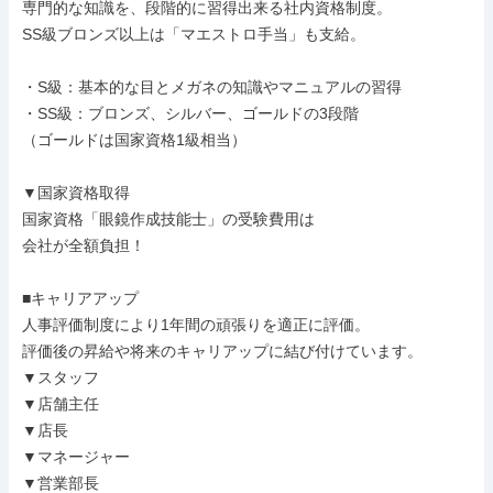
専門的な知識を、段階的に習得出来る社内資格制度。

SS級ブロンズ以上は「マエストロ手当」も支給。

・S級：基本的な目とメガネの知識やマニュアルの習得

・SS級：ブロンズ、シルバー、ゴールドの3段階

（ゴールドは国家資格1級相当）

▼国家資格取得

国家資格「眼鏡作成技能士」の受験費用は

会社が全額負担！

■キャリアアップ

人事評価制度により1年間の頑張りを適正に評価。

評価後の昇給や将来のキャリアップに結び付けています。

▼スタッフ

▼店舗主任

▼店長

▼マネージャー

▼営業部長
