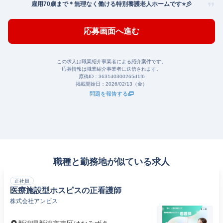
雇用70歳まで＊無理なく働ける特別養護老人ホームです⭐️彡
応募画面へ進む
この求人は職業紹介事業者による紹介案件です。
応募情報は職業紹介事業者に送信されます。
原稿ID：
3631d0300265d1f6
掲載開始日：
2026/02/13（金）
問題を報告する
職種と勤務地が似ている求人
正社員
医療施設型ホスピスの正看護師
株式会社アンビス