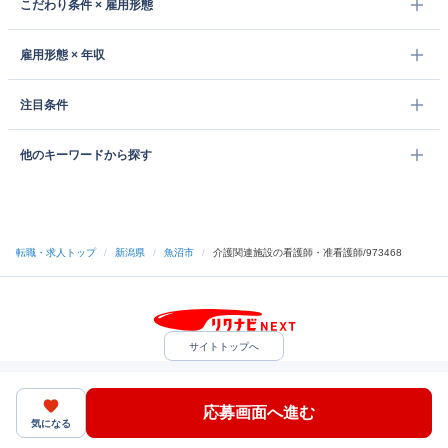
こだわり条件 × 雇用形態
雇用形態 × 年収
注目条件
他のキーワードから探す
転職・求人トップ
/
新潟県
/
魚沼市
/
介護関連施設の看護師・准看護師/973468
サイトトップへ
中途採用をご検討の企業様
利用規約・プライバシーポリシー
サイトマップ
ヘルプ・お問い合わせ
応募画面へ進む
（C）Indeed Inc.
気になる