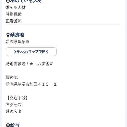
求めている人材
求める人材: 

募集職種

正看護師
勤務地
新潟県魚沼市
Googleマップで開く
特別養護老人ホーム美雪園

勤務地: 

新潟県魚沼市和田４１３ー１

【交通手段】

アクセス: 

越後広瀬
給与