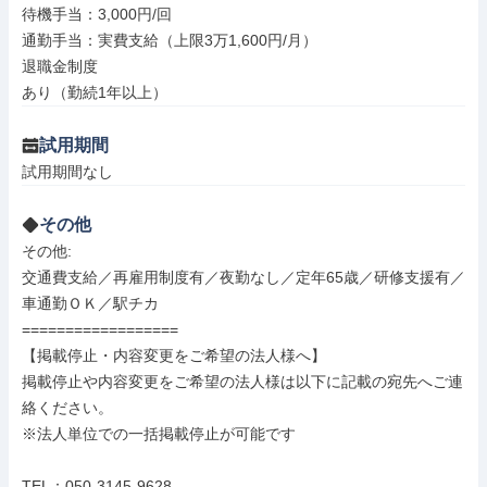
待機手当：3,000円/回

通勤手当：実費支給（上限3万1,600円/月）

退職金制度

あり（勤続1年以上）
試用期間
試用期間なし
その他
その他: 

交通費支給／再雇用制度有／夜勤なし／定年65歳／研修支援有／
車通勤ＯＫ／駅チカ

==================

【掲載停止・内容変更をご希望の法人様へ】

掲載停止や内容変更をご希望の法人様は以下に記載の宛先へご連
絡ください。

※法人単位での一括掲載停止が可能です

TEL：050-3145-9628
