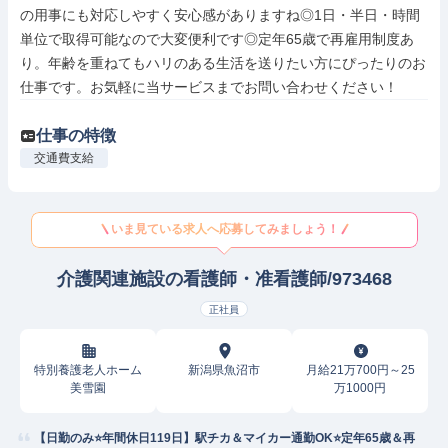
の用事にも対応しやすく安心感がありますね◎1日・半日・時間
単位で取得可能なので大変便利です◎定年65歳で再雇用制度あ
り。年齢を重ねてもハリのある生活を送りたい方にぴったりのお
仕事です。お気軽に当サービスまでお問い合わせください！
仕事の特徴
交通費支給
いま見ている求人へ応募してみましょう！
介護関連施設の看護師・准看護師/973468
正社員
特別養護老人ホーム
新潟県魚沼市
月給21万700円～25
美雪園
万1000円
【日勤のみ⭐️年間休日119日】駅チカ＆マイカー通勤OK⭐️定年65歳＆再