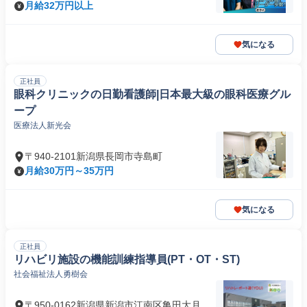
月給32万円以上
気になる
正社員
眼科クリニックの日勤看護師|日本最大級の眼科医療グル
ープ
医療法人新光会
〒940-2101新潟県長岡市寺島町
月給30万円～35万円
気になる
正社員
リハビリ施設の機能訓練指導員(PT・OT・ST)
社会福祉法人勇樹会
〒950-0162新潟県新潟市江南区亀田大月