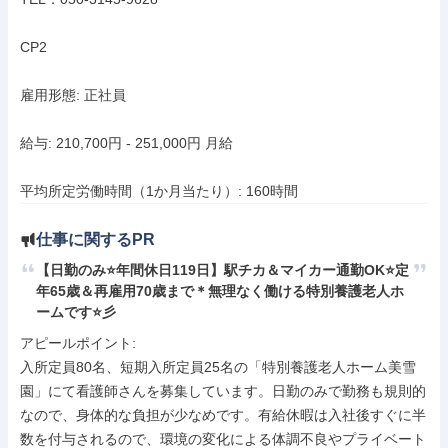
CP2

雇用形態: 正社員

給与: 210,700円 - 251,000円 月給

平均所定労働時間（1か月当たり）: 160時間
仕事に関するPR
【日勤のみ⭐️年間休日119日】駅チカ＆マイカー通勤OK⭐️定
年65歳＆再雇用70歳まで＊無理なく働ける特別養護老人ホ
ームです⭐️彡
アピールポイント: 

入所定員80名、短期入所定員25名の「特別養護老人ホーム美雪
園」にて看護師さんを募集しています。日勤のみで勤務も規則的
なので、身体的な負担が少なめです。有給休暇は入社後すぐに半
数を付与されるので、環境の変化による体調不良やプライベート