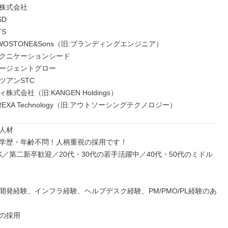
株式会社

D

S

OSTONE&Sons（旧:ブランディングエンジニア）

クニケーションシード

ージェントグロー

アンSTC

式会社（旧:KANGEN Holdings）

EXA Technology（旧:アウトソーシングテクノロジー）
人材

学歴・年齢不問！人柄重視の採用です！

K／第二新卒歓迎／20代・30代の若手活躍中／40代・50代のミドル
開発経験、インフラ経験、ヘルプデスク経験、PM/PMO/PL経験のあ
の採用
