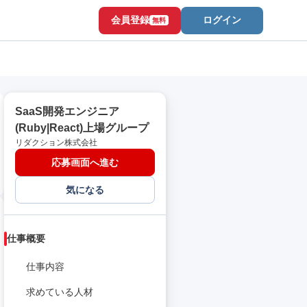
会員登録
ログイン
無料
SaaS開発エンジニア
(Ruby|React)上場グループ
リダクション株式会社
応募画面へ進む
気になる
仕事概要
仕事内容
求めている人材