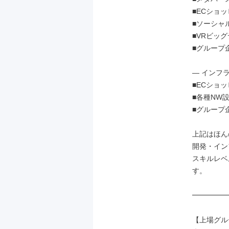
■ECショッピ
■ソーシャル
■VRビッグデ
■グループ企業
― インフラ
■ECショッ
■各種NW設計
■グループ企
上記はほん
開発・イン
スキルレベ
す。

━━━━━
【上場グル