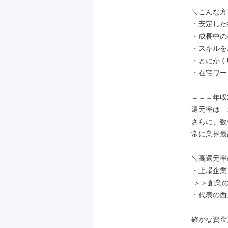
＼こんな方
・安定した
・成長中の
・スキルを
・とにかく
・在宅ワー
＝＝＝年収
還元率は「最
さらに、数
常に業界最
＼高還元率
・上場企業
 ＞＞創業のタイミングから、採用への投資と高還元給与の両立が可能

・代表の西
確かな資金