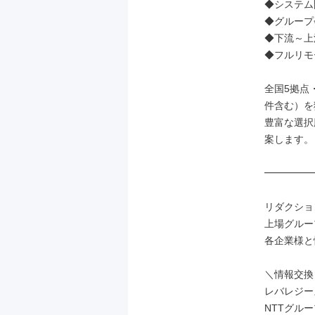
◆システム
◆グループ
◆下流～上
◆フルリモ
全国5拠点
件含む）を
豊富な選択
案します。

━━━━━
リダクショ
上場グルー
各企業様と
＼情報交換
レバレジー
NTTグルー