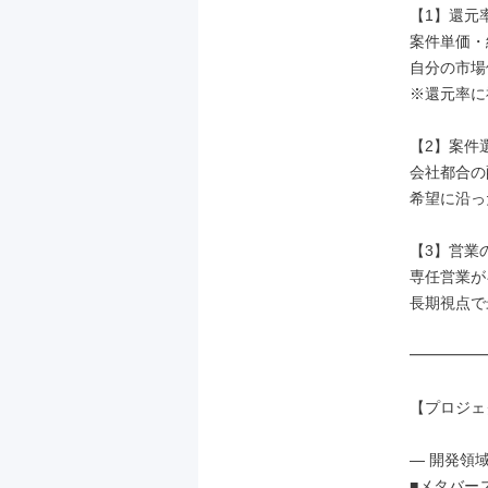
【1】還元率
案件単価・
自分の市場
※還元率に
【2】案件選
会社都合の
希望に沿っ
【3】営業
専任営業が
長期視点で
━━━━━
【プロジェ
― 開発領域 
■メタバースサ