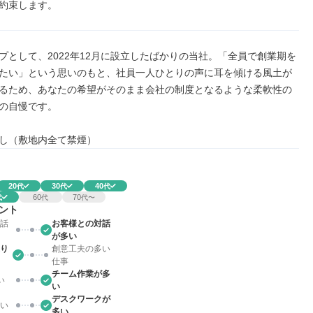
約束します。
プとして、2022年12月に設立したばかりの当社。「全員で創業期を
たい」という思いのもと、社員一人ひとりの声に耳を傾ける風土が
るため、あなたの希望がそのまま会社の制度となるような柔軟性の
の自慢です。

し（敷地内全て禁煙）
20
30
40
代
代
代
60
70
代
代
代〜
ント
話
お客様との対話
が多い
り
創意工夫の多い
仕事
チーム作業が多
い
い
デスクワークが
い
多い