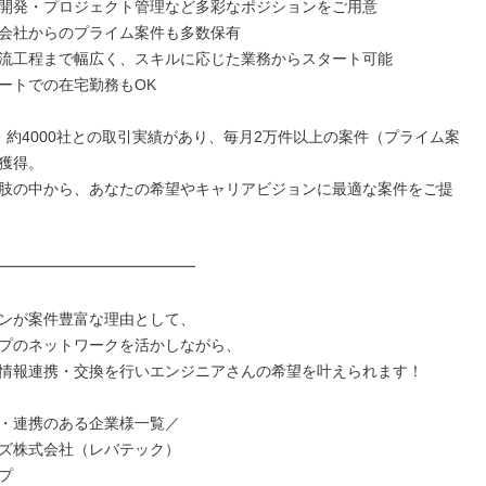
開発・プロジェクト管理など多彩なポジションをご用意

会社からのプライム案件も多数保有

流工程まで幅広く、スキルに応じた業務からスタート可能

ートでの在宅勤務もOK

・約4000社との取引実績があり、毎月2万件以上の案件（プライム案
獲得。

肢の中から、あなたの希望やキャリアビジョンに最適な案件をご提
━━━━━━━━━━━━━

ンが案件豊富な理由として、

プのネットワークを活かしながら、

情報連携・交換を行いエンジニアさんの希望を叶えられます！

・連携のある企業様一覧／

ズ株式会社（レバテック）

プ
