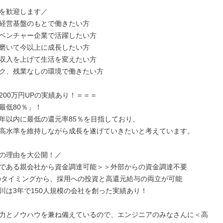
を歓迎します／

経営基盤のもとで働きたい方

ベンチャー企業で活躍したい方

磨いて今以上に成長したい方

収入を上げて生活を変えたい方

ク、残業なしの環境で働きたい方

200万円UPの実績あり！＝＝＝

低80％」！

年以内に最低の還元率85％を目指しており、

高水準を維持しながら成長を遂げていきたいと考えています。

の理由を大公開！／

である親会社から資金調達可能＞＞外部からの資金調達不要

川は3年で150人規模の会社を創った実績あり！

力とノウハウを兼ね備えているので、エンジニアのみなさんに＜高