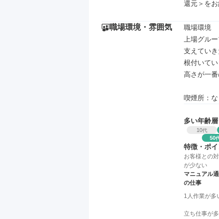
還元＞をお
職場環境・雰囲気
職場環境

上場グルー
支えていき
根付いてい
高さが一番
喫煙所：な
多い年齢層
10
代
50
特徴・ポイ
お客様との対
が少ない
マニュアル通
の仕事
1人作業が多
立ち仕事が多