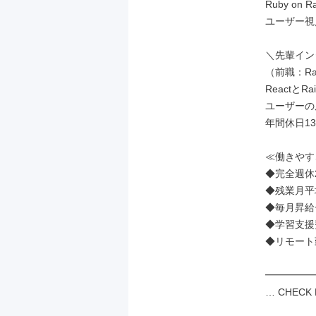
Ruby o
ユーザー視
＼先輩イン
（前職：Ra
Reactと
ユーザーの
年間休日1
≪働きやす
◆完全週休
◆残業月平均
◆毎月昇給
◆学習支援費
◆リモート
━━━━━
… CHECK 