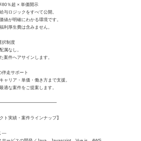
80％超 × 単価開示

給与ロジックをすべて公開。

価値が明確にわかる環境です。

福利厚生費は含みません。

択制度

配属なし。

た案件へアサインします。

の伴走サポート

キャリア・単価・働き方まで支援。

最適な案件をご提案します。

━━━━━━━━━━━━━

クト実績・案件ラインナップ】

―

ービスの開発／Java、Javascript、Vue.js、AWS
