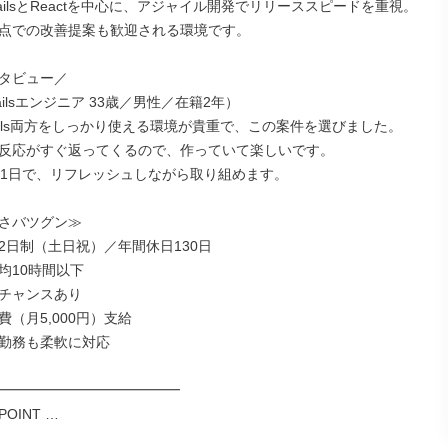
n RailsとReactを中心に、アジャイル開発でリリーススピードを重視。

点での改善提案も歓迎される環境です。

タビュー／

ilsエンジニア 33歳／男性／在籍2年）

Rails両方をしっかり使える環境が貴重で、この案件を選びました。

反応がすぐ返ってくるので、作っていて楽しいです。

31日で、リフレッシュしながら取り組めます。

さバツグン≫

2日制（土日祝）／年間休日130日

10時間以下

チャンスあり

（月5,000円）支給

勤務も柔軟に対応

━━━━━━━━━━━━━

POINT …
