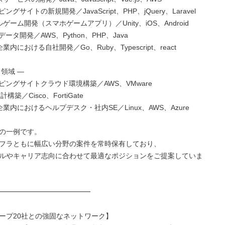
ングサイトの新規開発／JavaScript、PHP、jQuery、Laravel

ゲーム開発（スマホゲームアプリ）／Unity、iOS、Android

ータ開発／AWS、Python、PHP、Java

内における自社開発／Go、Ruby、Typescript、react

領域 ―

ピングサイトクラウド環境構築／AWS、VMware

構築／Cisco、FortiGate

業内におけるヘルプデスク・社内SE／Linux、AWS、Azure

の一例です。

フラともに幅広い分野の案件を常時保有しており、

ルやキャリア志向に合わせて最適なポジションをご提案していま
━━━━━━━━━━━━━

ープ20社との強固なネットワーク】
