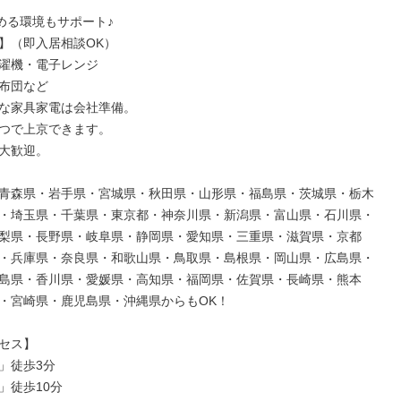
める環境もサポート♪

】（即入居相談OK）

濯機・電子レンジ

布団など

な家具家電は会社準備。

つで上京できます。

大歓迎。

青森県・岩手県・宮城県・秋田県・山形県・福島県・茨城県・栃木
・埼玉県・千葉県・東京都・神奈川県・新潟県・富山県・石川県・
梨県・長野県・岐阜県・静岡県・愛知県・三重県・滋賀県・京都
・兵庫県・奈良県・和歌山県・鳥取県・島根県・岡山県・広島県・
島県・香川県・愛媛県・高知県・福岡県・佐賀県・長崎県・熊本
・宮崎県・鹿児島県・沖縄県からもOK！

セス】

」徒歩3分

」徒歩10分