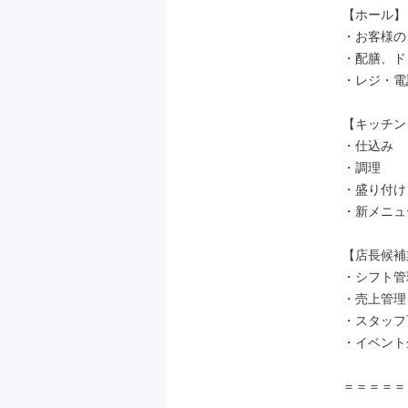
【ホール】

・お客様の
・配膳、ド
・レジ・電話
【キッチン】
・仕込み

・調理

・盛り付け

・新メニュー
【店長候補
・シフト管理
・売上管理

・スタッフ
・イベント
＝＝＝＝＝