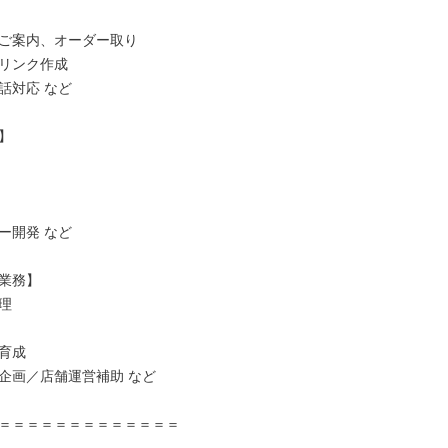
ご案内、オーダー取り

リンク作成

対応 など



開発 など

業務】



育成

企画／店舗運営補助 など

＝＝＝＝＝＝＝＝＝＝＝＝＝
