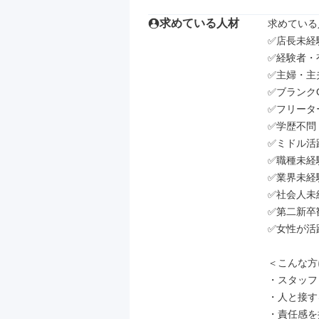
求めている人材
求めている
✅店長未経
✅経験者・
✅主婦・主
✅ブランクO
✅フリータ
✅学歴不問

✅ミドル活躍
✅職種未経
✅業界未経
✅社会人未
✅第二新卒歓
✅女性が活
＜こんな方
・スタッフ
・人と接す
・責任感を