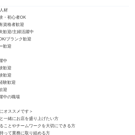
人材

験・初心者OK

有資格者歓迎

夫歓迎/主婦活躍中

K/ブランク歓迎

ー歓迎

中

験歓迎

験歓迎

経験歓迎

迎

躍中の職場

にオススメです＞

と一緒にお店を盛り上げたい方

ることやチームワークを大切にできる方

持って業務に取り組める方
