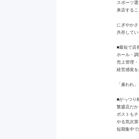
スポーツ選
来店するこ
にぎやかさ
共存してい
■最短で店長
ホール・調
売上管理・
経営感覚を
「雇われ」
■がっつり
繁盛店だか
ポストもチ
やる気次第
短期集中で