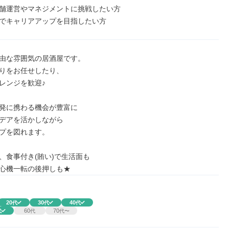
舗運営やマネジメントに挑戦したい方

でキャリアアップを目指したい方
由な雰囲気の居酒屋です。

りをお任せしたり、

レンジを歓迎♪

発に携わる機会が豊富に

デアを活かしながら

プを図れます。

、食事付き(賄い)で生活面も

心機一転の後押しも★
20
30
40
代
代
代
60
70
代
代
代〜