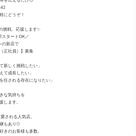
等を伝えるだけ◎

42

軽にどうぞ！

の挑戦、応援します✨

スタートOK／

ンの新店で

（正社員）】募集

て新しく挑戦したい」

えて成長したい」

を任される存在になりたい」

きな気持ちを

援します。

に愛される人気店。

継もあり⚾

好きのお客様も多数。
