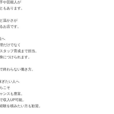
手や芸能人が

ともあります。

と温かさが

るお店です。

へ

理だけでなく

スタッフ育成まで担当。

身につけられます。

で終わらない働き方。

稼ぎたい人へ

らこそ

ャンスも豊富。

で収入UP可能。

経験を積みたい方も歓迎。
