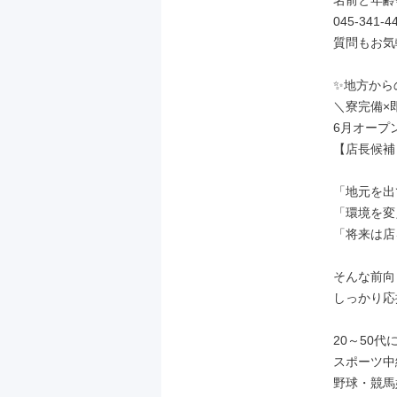
名前と年齢
045-341-44
質問もお気
✨地方から
＼寮完備×即
6月オープ
【店長候補
「地元を出
「環境を変
「将来は店
そんな前向
しっかり応
20～50代
スポーツ中
野球・競馬