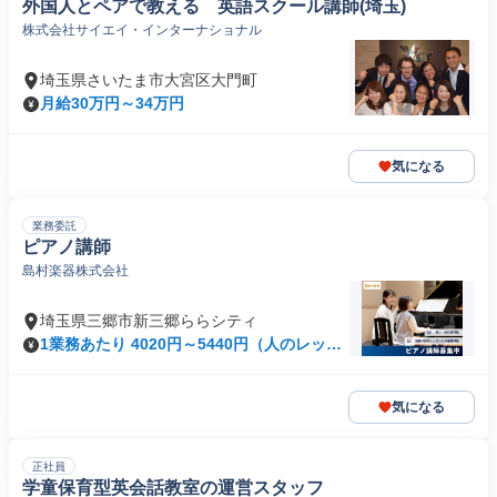
外国人とペアで教える 英語スクール講師(埼玉)
株式会社サイエイ・インターナショナル
埼玉県さいたま市大宮区大門町
月給30万円～34万円
気になる
業務委託
ピアノ講師
島村楽器株式会社
埼玉県三郷市新三郷ららシティ
1業務あたり 4020円～5440円（人のレッス
ン 90分）
気になる
正社員
学童保育型英会話教室の運営スタッフ