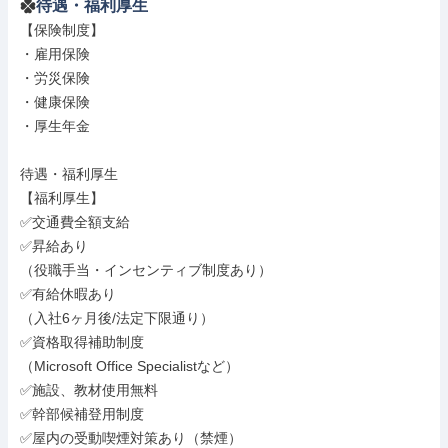
待遇・福利厚生
【保険制度】

・雇用保険

・労災保険

・健康保険

・厚生年金

待遇・福利厚生

【福利厚生】

✅交通費全額支給

✅昇給あり

（役職手当・インセンティブ制度あり）

✅有給休暇あり

（入社6ヶ月後/法定下限通り）

✅資格取得補助制度

（Microsoft Office Specialistなど）

✅施設、教材使用無料

✅幹部候補登用制度

✅屋内の受動喫煙対策あり（禁煙）
