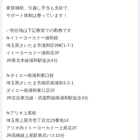
家賃補助、引越し手当も支給で、

サポート体制は整っています！

✅初任地は下記教室での勤務です

☕イトーヨーカドー浦和校

埼玉県さいたま市浦和区仲町1-7-1

イトーヨーカドー浦和店3F

JR東北本線浦和駅徒歩4分

☕ダイエー南浦和東口校

埼玉県さいたま市南区南浦和3-2-1

ダイエー南浦和東口店2F

JR京浜東北線・武蔵野線南浦和駅徒歩3分

☕アリオ上尾校

埼玉県上尾市壱丁目北29番地14

アリオ内イトーヨーカドー上尾店2F

JR高崎線上尾駅東武バス10分
