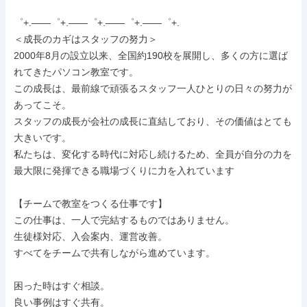
゜+.――゜+.――゜+.――゜+.――゜+.

＜成長のカギはスタッフの努力＞

2000年8月の設立以来、全国約190校を展開し、多くの方に選ば
れてきたパソコン教室です。

この成長は、最前線で頑張るスタッフ一人ひとりの日々の努力が
あってこそ。

スタッフの成長が会社の成長に直結しており、その価値はとても
大きいです。

私たちは、変化する時代に対応し続けるため、全員が自分の力を
最大限に発揮できる職場づくりに力を入れています

【チームで教室をつくる仕事です】

この仕事は、一人で完結するものではありません。

生徒様対応、入会案内、運営改善。

すべてをチームで共有しながら進めています。

困った時はすぐ相談。

良い事例はすぐ共有。
