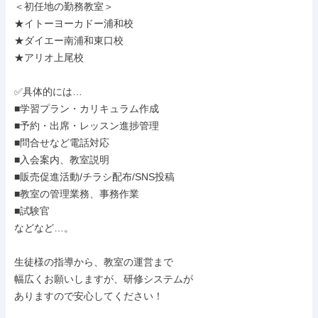
＜初任地の勤務教室＞

★イトーヨーカドー浦和校

★ダイエー南浦和東口校

★アリオ上尾校

✅具体的には…

■学習プラン・カリキュラム作成

■予約・出席・レッスン進捗管理

■問合せなど電話対応

■入会案内、教室説明

■販売促進活動/チラシ配布/SNS投稿

■教室の管理業務、事務作業

■試験官

などなど…。

生徒様の指導から、教室の運営まで

幅広くお願いしますが、研修システムが

ありますので安心してください！
