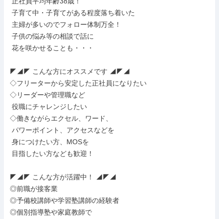
 正社員平均年齢38歳！

 子育て中・子育てがある程度落ち着いた

 主婦が多いのでフォロー体制万全！

 子供の悩み等の相談で話に

 花を咲かせることも・・・

◤◢◤ こんな方にオススメです ◢◤◢

◇フリーターから安定した正社員になりたい

◇リーダーや管理職など

 役職にチャレンジしたい

◇働きながらエクセル、ワード、

 パワーポイント、アクセスなどを

 身につけたい方、MOSを

 目指したい方なども歓迎！

◤◢◤ こんな方が活躍中！ ◢◤◢

◎前職が接客業

◎予備校講師や学習塾講師の経験者

◎個別指導塾や家庭教師で
