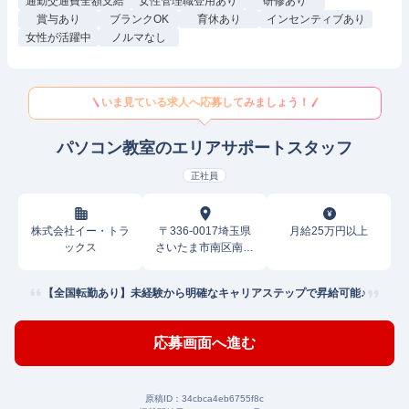
通勤交通費全額支給
女性管理職登用あり
研修あり
賞与あり
ブランクOK
育休あり
インセンティブあり
女性が活躍中
ノルマなし
いま見ている求人へ応募してみましょう！
パソコン教室のエリアサポートスタッフ
正社員
株式会社イー・トラ
〒336-0017埼玉県
月給25万円以上
ックス
さいたま市南区南浦
和
【全国転勤あり】未経験から明確なキャリアステップで昇給可能♪
応募画面へ進む
原稿ID：
34cbca4eb6755f8c