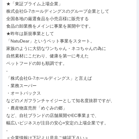
★「東証プライム上場企業」

株式会社G-7ホールディングスのグループ企業として

全国各地の厳選食品を小売店様に販売する

食品の卸業務をメインに事業を展開中です。

★昨年は新規事業として

「NatuDear」というペット事業をスタート。

家族のように大切なワンちゃん・ネコちゃんの為に

自然素材にこだわり、健康を第一に考えた

ペットフードの卸も順調です。

-

「株式会社G-7ホールディングス」と言えば

・業務スーパー

・オートバックス

などのメガフランチャイジーとして知名度抜群ですが、

・農産物直売所「めぐみの郷」

など、自社ブランドの店舗展開やEC事業まで、

幅広いビジネスが注目の安心×安定の上場企業です。

-

＜企業情報は下記より是非ご確認下さい＞
