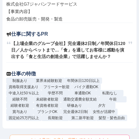
株式会社G7ジャパンフードサービス

【事業内容】

食品の卸売販売・開発・製造
仕事に関するPR
【上場企業のグループ会社】完全週休2日制／年間休日120
日／人からペットまで…「食」を通してお客様に感動を演
出する「食と生活の創造企業」で活躍しませんか？
仕事の特徴
制服あり
業界未経験歓迎
年間休日120日以上
資格取得支援あり
フリーター歓迎
バイク通勤OK
中途入社50％以上
学歴不問
車通勤OK
転勤なし
経験不問
未経験者歓迎
通勤交通費全額支給
午前
経験者歓迎
有資格者歓迎
研修あり
夕方
賞与あり
ブランクOK
完全週休2日制
女性が活躍中
固定給25万円以上
長期歓迎
第二新卒歓迎
髪型・髪色自由