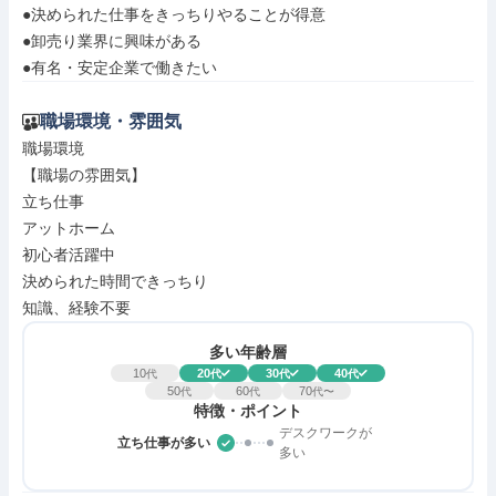
●決められた仕事をきっちりやることが得意

●卸売り業界に興味がある

●有名・安定企業で働きたい
職場環境・雰囲気
職場環境

【職場の雰囲気】

立ち仕事

アットホーム

初心者活躍中

決められた時間できっちり

知識、経験不要
多い年齢層
10
20
30
40
代
代
代
代
50
60
70
代
代
代〜
特徴・ポイント
デスクワークが
立ち仕事が多い
多い