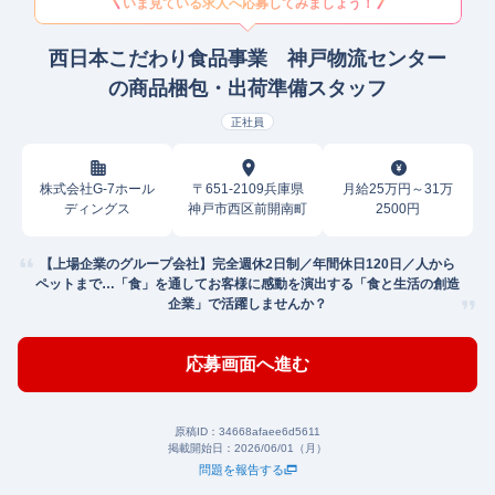
いま見ている求人へ応募してみましょう！
西日本こだわり食品事業 神戸物流センター
の商品梱包・出荷準備スタッフ
正社員
株式会社G-7ホール
〒651-2109兵庫県
月給25万円～31万
ディングス
神戸市西区前開南町
2500円
【上場企業のグループ会社】完全週休2日制／年間休日120日／人から
ペットまで…「食」を通してお客様に感動を演出する「食と生活の創造
企業」で活躍しませんか？
応募画面へ進む
原稿ID：
34668afaee6d5611
掲載開始日：
2026/06/01（月）
問題を報告する