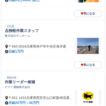
月給24万5000円以上
気になる
正社員
点検軽作業スタッフ
株式会社サンホーム
〒650-0024兵庫県神戸市中央区海岸通
日給1万円
気になる
契約社員
作業リーダー候補
ヤマト運輸株式会社
〒651-1431兵庫県西宮市山口町阪神流通セ
ンター
月給20万円～30万円