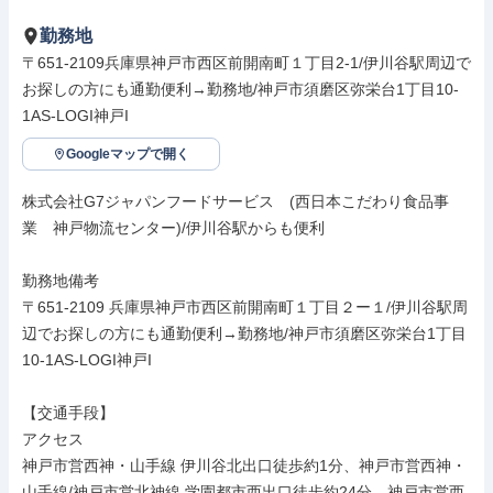
勤務地
〒651-2109兵庫県神戸市西区前開南町１丁目2-1/伊川谷駅周辺で
お探しの方にも通勤便利→勤務地/神戸市須磨区弥栄台1丁目10-
1AS-LOGI神戸I
Googleマップで開く
株式会社G7ジャパンフードサービス　(西日本こだわり食品事
業　神戸物流センター)/伊川谷駅からも便利

勤務地備考

〒651-2109 兵庫県神戸市西区前開南町１丁目２ー１/伊川谷駅周
辺でお探しの方にも通勤便利→勤務地/神戸市須磨区弥栄台1丁目
10-1AS-LOGI神戸I

【交通手段】

アクセス

神戸市営西神・山手線 伊川谷北出口徒歩約1分、神戸市営西神・
山手線/神戸市営北神線 学園都市西出口徒歩約24分、神戸市営西