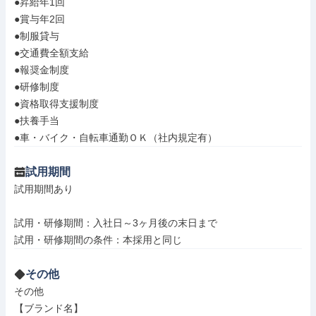
●昇給年1回

●賞与年2回

●制服貸与

●交通費全額支給

●報奨金制度

●研修制度

●資格取得支援制度

●扶養手当

●車・バイク・自転車通勤ＯＫ（社内規定有）
試用期間
試用期間あり

試用・研修期間：入社日～3ヶ月後の末日まで

その他
その他

【ブランド名】
