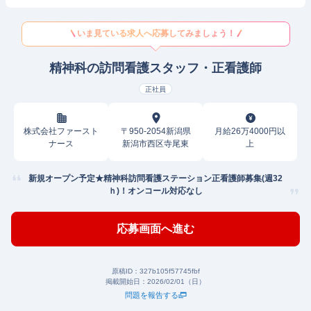
いま見ている求人へ応募してみましょう！
精神科の訪問看護スタッフ・正看護師
正社員
株式会社ファースト
〒950-2054新潟県
月給26万4000円以
ナース
新潟市西区寺尾東
上
新規オープン予定★精神科訪問看護ステーション正看護師募集(週32
ｈ)！オンコール対応なし
応募画面へ進む
原稿ID：
327b105f57745fbf
掲載開始日：
2026/02/01（日）
問題を報告する