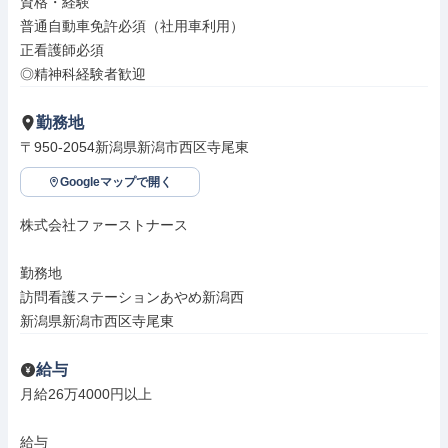
資格・経験

普通自動車免許必須（社用車利用）

正看護師必須

◎精神科経験者歓迎
勤務地
〒950-2054新潟県新潟市西区寺尾東
Googleマップで開く
株式会社ファーストナース

勤務地

訪問看護ステーションあやめ新潟西

新潟県新潟市西区寺尾東
給与
月給26万4000円以上

給与
