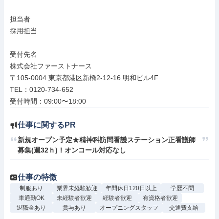
担当者

採用担当

受付先名

株式会社ファーストナース

〒105-0004 東京都港区新橋2-12-16 明和ビル4F

TEL：0120-734-652

受付時間：09:00〜18:00
仕事に関するPR
新規オープン予定★精神科訪問看護ステーション正看護師
募集(週32ｈ)！オンコール対応なし
仕事の特徴
制服あり
業界未経験歓迎
年間休日120日以上
学歴不問
車通勤OK
未経験者歓迎
経験者歓迎
有資格者歓迎
退職金あり
賞与あり
オープニングスタッフ
交通費支給