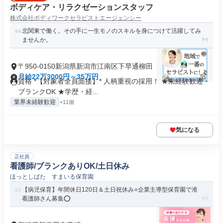
ボディケア・リラクゼーションスタッフ
株式会社ボディワークセラピストエージェンシー
北関東で働く。その手に一生モノのスキルを身につけて活躍してみ
ませんか。
〒950-0150新潟県新潟市江南区下早通柳田
月給22万3000円～35万円
資格 *【対象者全員面接】* 人柄重視の採用！ ★未経験歓迎・
ブランクOK ★学歴・経...
業界未経験歓迎
+11個
気になる
正社員
看護師/ブランクありOK/土日休み
ほっとしばた すまいる保育園
【病児保育】年間休日120日＆土日祝休み⭐企業主導型保育園で准
看護師さん募集⭕