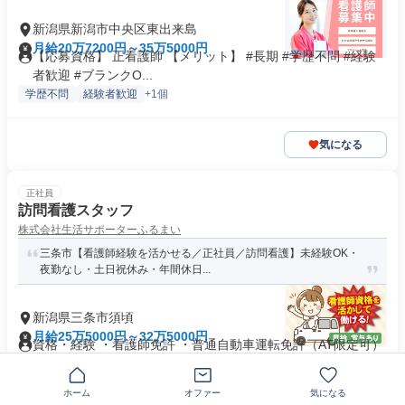
新潟県新潟市中央区東出来島
月給20万7200円～35万5000円
【応募資格】 正看護師 【メリット】 #長期 #学歴不問 #経験
者歓迎 #ブランクO...
学歴不問
経験者歓迎
+1個
気になる
正社員
訪問看護スタッフ
株式会社生活サポーターふるまい
三条市【看護師経験を活かせる／正社員／訪問看護】未経験OK・
夜勤なし・土日祝休み・年間休日...
新潟県三条市須頃
月給25万5000円～32万5000円
資格・経験 ・看護師免許 ・普通自動車運転免許（AT限定可）
・看護師経験3年以上（訪...
制服あり
主婦・主夫歓迎
+13個
ホーム
オファー
気になる