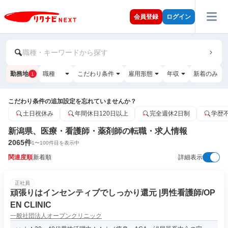
会員登録
ログイン
職種・キーワードから探す
勤務地
職種
こだわり条件
雇用形態
年収
新着のみ
1
こだわり条件の追加設定を忘れていませんか？
土日祝休み
年間休日120日以上
完全週休2日制
学歴
新潟県、医療・看護師・薬剤師の転職・求人情報
2065
件
1
〜
100
件目を表示中
関連度順
新着順
詳細表示
正社員
頑張りはインセンティブでしっかり還元 |男性看護師/OP
EN CLINIC
一般社団法人オープンクリニック