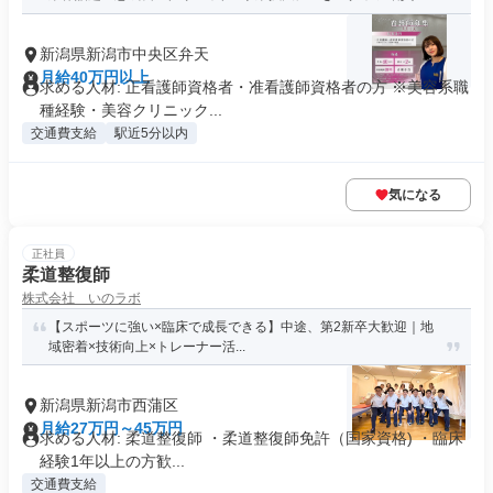
新潟県新潟市中央区弁天
月給40万円以上
求める人材: 正看護師資格者・准看護師資格者の方 ※美容系職
種経験・美容クリニック...
交通費支給
駅近5分以内
気になる
正社員
柔道整復師
株式会社 いのラボ
【スポーツに強い×臨床で成長できる】中途、第2新卒大歓迎｜地
域密着×技術向上×トレーナー活...
新潟県新潟市西蒲区
月給27万円～45万円
求める人材: 柔道整復師 ・柔道整復師免許（国家資格) ・臨床
経験1年以上の方歓...
交通費支給