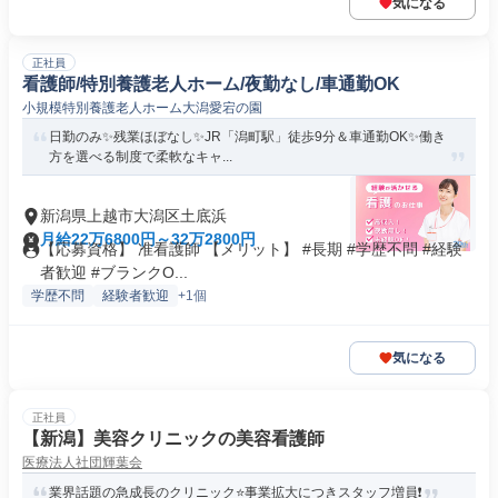
気になる
正社員
看護師/特別養護老人ホーム/夜勤なし/車通勤OK
小規模特別養護老人ホーム大潟愛宕の園
日勤のみ✨残業ほぼなし✨JR「潟町駅」徒歩9分＆車通勤OK✨働き
方を選べる制度で柔軟なキャ...
新潟県上越市大潟区土底浜
月給22万6800円～32万2800円
【応募資格】 准看護師 【メリット】 #長期 #学歴不問 #経験
者歓迎 #ブランクO...
学歴不問
経験者歓迎
+1個
気になる
正社員
【新潟】美容クリニックの美容看護師
医療法人社団輝葉会
業界話題の急成長のクリニック⭐事業拡大につきスタッフ増員❗