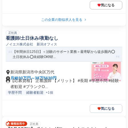
気になる
この企業の類似求人を見る
正社員
看護師/土日休み/夜勤なし
ノイエス株式会社 新潟オフィス
【年間休日125日】＜治験のサポート業務＞最寄駅から徒歩圏内⭕
土日祝休み⭕未経験OK❗️研...
新潟県新潟市中央区万代
月給30万円～38万5630円
【応募資格】 正看護師 【メリット】 #長期 #学歴不問 #経験
者歓迎 #ブランクO...
学歴不問
経験者歓迎
+1個
気になる
正社員