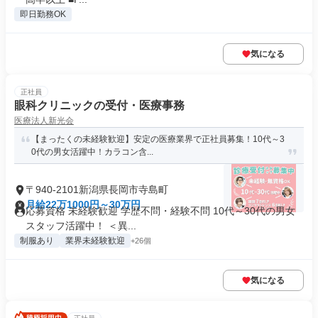
即日勤務OK
気になる
正社員
眼科クリニックの受付・医療事務
医療法人新光会
【まったくの未経験歓迎】安定の医療業界で正社員募集！10代～3
0代の男女活躍中！カラコン含...
〒940-2101新潟県長岡市寺島町
月給22万1000円～30万円
応募資格 未経験歓迎 学歴不問・経験不問 10代～30代の男女
スタッフ活躍中！ ＜異...
制服あり
業界未経験歓迎
+26個
気になる