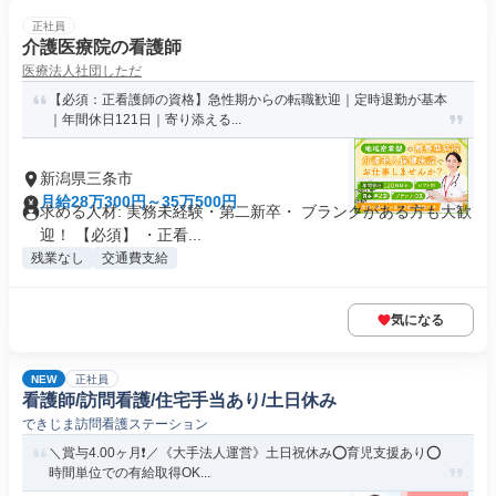
正社員
介護医療院の看護師
医療法人社団しただ
【必須：正看護師の資格】急性期からの転職歓迎｜定時退勤が基本
｜年間休日121日｜寄り添える...
新潟県三条市
月給28万300円～35万500円
求める人材: 実務未経験・第二新卒・ ブランクがある方も大歓
迎！ 【必須】 ・正看...
残業なし
交通費支給
気になる
NEW
正社員
看護師/訪問看護/住宅手当あり/土日休み
できじま訪問看護ステーション
＼賞与4.00ヶ月❗️／《大手法人運営》土日祝休み⭕育児支援あり⭕
時間単位での有給取得OK...