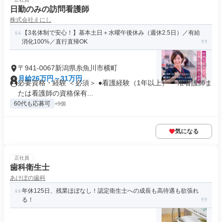
日勤のみの訪問看護師
株式会社えにし
【3名体制で安心！】基本土日＋水曜午後休み（週休2.5日）／有給
消化100%／直行直帰OK
〒941-0067新潟県糸魚川市横町
月給26万円～31万円
必要資格・経験 ＜必須＞ ●看護経験（1年以上） ・准看護師ま
たは看護師の資格保有...
60代も応募可
+9個
気になる
正社員
歯科衛生士
あけぼの歯科
年休125日、残業ほぼなし！認定衛生士への成長も高待遇も欲張れ
る！