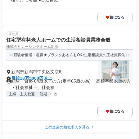
気になる
正社員
住宅型有料老人ホームでの生活相談員業務全般
株式会社ナーシングホーム新潟
経験者優遇！急募★ブランクある方もOK♪生活相談員の正社員募集
新潟県新潟市中央区文京町
月給18万5000円以上
経験・資格 64歳以下の方(定年65歳の為) ・高校卒業以上の方
・社会福祉士、社会福...
主婦・主夫歓迎
短期
+5個
気になる
この企業の類似求人を見る