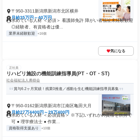
〒950-3311新潟県新潟市北区横井
月給35万円～40万円
求めている人材 ＜必須＞ 看護師免許 障がい者福祉未経験歓迎
◎経験者、有資格者は優...
業界未経験歓迎
+16個
気になる
正社員
リハビリ施設の機能訓練指導員(PT・OT・ST)
社会福祉法人勇樹会
賞与6.2ヶ月実績！残業0推進／感動を生む機能訓練指導員募集
〒950-0162新潟県新潟市江南区亀田大月
月給27万4400円～29万400円
求めている人材 ＜必須資格＞ ※下記いずれかの資格を所持で
可 ● 理学療法士 ● 作業...
資格取得支援あり
+10個