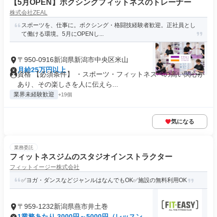
【5月OPEN】ボクシングフィットネスのトレーナー
株式会社ZEAL
スポーツを、仕事に。ボクシング・格闘技経験者歓迎。正社員とし
て働ける環境。5月にOPENし...
〒950-0916新潟県新潟市中央区米山
月給25万円以上
資格 【必須条件】 ・スポーツ・フィットネスへの高い関心が
あり、その楽しさを人に伝えら...
業界未経験歓迎
+19個
気になる
業務委託
フィットネスジムのスタジオインストラクター
フィットイージー株式会社
✅ヨガ・ダンスなどジャンルはなんでもOK✅施設の無料利用OK
〒959-1232新潟県燕市井土巻
1業務あたり 3000円～5000円（レッスン 60