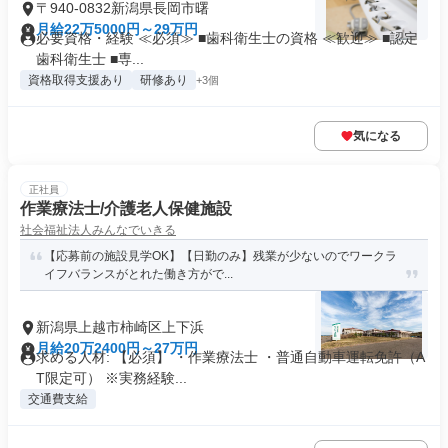
〒940-0832新潟県長岡市曙
月給22万5000円～29万円
必要資格・経験 ≪必須≫ ■歯科衛生士の資格 ≪歓迎≫ ■認定
歯科衛生士 ■専...
資格取得支援あり
研修あり
+3個
気になる
正社員
作業療法士/介護老人保健施設
社会福祉法人みんなでいきる
【応募前の施設見学OK】【日勤のみ】残業が少ないのでワークラ
イフバランスがとれた働き方がで...
新潟県上越市柿崎区上下浜
月給20万2400円～27万円
求める人材: 【必須】 ・作業療法士 ・普通自動車運転免許（A
T限定可） ※実務経験...
交通費支給