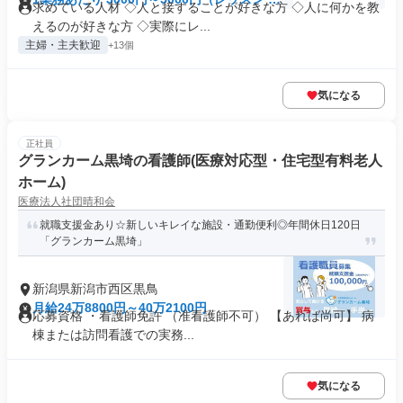
求めている人材 ◇人と接することが好きな方 ◇人に何かを教
分）
えるのが好きな方 ◇実際にレ...
主婦・主夫歓迎
+13個
気になる
正社員
グランカーム黒埼の看護師(医療対応型・住宅型有料老人
ホーム)
医療法人社団晴和会
就職支援金あり☆新しいキレイな施設・通勤便利◎年間休日120日
「グランカーム黒埼」
新潟県新潟市西区黒鳥
月給24万8800円～40万2100円
応募資格 ・看護師免許 （准看護師不可） 【あれば尚可】 病
棟または訪問看護での実務...
気になる