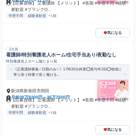
月給26万円～31万円
【応募資格】 正看護師 【メリット】 #長期 #学歴不問 #経験
者歓迎 #ブランクO...
学歴不問
経験者歓迎
+1個
気になる
正社員
看護師/特別養護老人ホーム/住宅手当あり/夜勤なし
特別養護老人ホーム陽だまり苑
《正看護師募集✅️日勤のみ✨》17時30分終業⭕賞与年2回⭕地域に
寄り添う特養で長く働ける...
新潟県新発田市岡田
月給30万8200円～36万2500円
【応募資格】 正看護師 【メリット】 #長期 #学歴不問 #経験
者歓迎 #ブランクO...
学歴不問
経験者歓迎
+1個
気になる