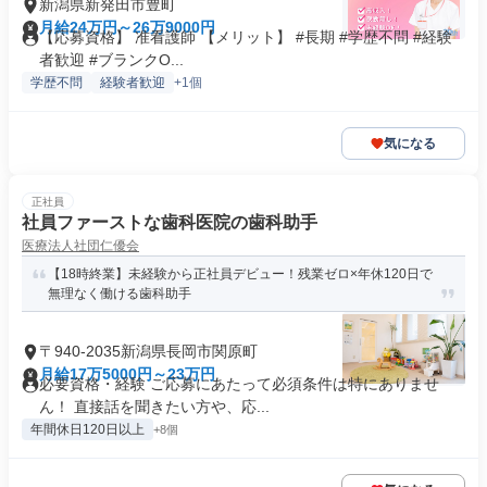
新潟県新発田市豊町
月給24万円～26万9000円
【応募資格】 准看護師 【メリット】 #長期 #学歴不問 #経験
者歓迎 #ブランクO...
学歴不問
経験者歓迎
+1個
気になる
正社員
社員ファーストな歯科医院の歯科助手
医療法人社団仁優会
【18時終業】未経験から正社員デビュー！残業ゼロ×年休120日で
無理なく働ける歯科助手
〒940-2035新潟県長岡市関原町
月給17万5000円～23万円
必要資格・経験 ご応募にあたって必須条件は特にありませ
ん！ 直接話を聞きたい方や、応...
年間休日120日以上
+8個