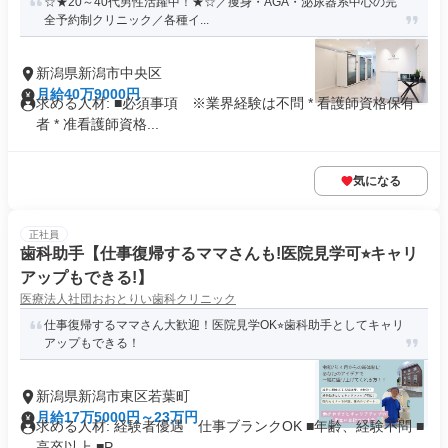
☆★20～40代男性活躍中！★☆／痩身・AGA・泌尿器系中心の完
全予約制クリニック／各種イ...
新潟県新潟市中央区
月給40万9000円
求める人材: ■必須事項 ※業界経験は不問 * 看護師資格保有
者 * 准看護師資格...
気になる
正社員
歯科助手【仕事復帰するママさんも!医院見学可⭐︎キャリ
アップもできる!】
医療法人社団おおとりい歯科クリニック
仕事復帰するママさん大歓迎！医院見学OK⭐︎歯科助手としてキャリ
アップもできる！
新潟県新潟市東区若葉町
月給17万5000円～23万円
求める人材: 経験者優遇 仕事ブランクOK ■年齢、経験不問 ■
高卒以上 ■P...