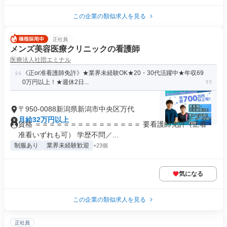
この企業の類似求人を見る
正社員
メンズ美容医療クリニックの看護師
医療法人社団エミナル
《正or准看護師免許》★業界未経験OK★20・30代活躍中★年収69
0万円以上！★週休2日...
〒950-0088新潟県新潟市中央区万代
月給32万円以上
資格 ＝＝＝＝＝＝＝＝＝＝＝＝＝＝＝ 要看護師免許（正看・
准看いずれも可） 学歴不問／...
制服あり
業界未経験歓迎
+23個
気になる
この企業の類似求人を見る
正社員