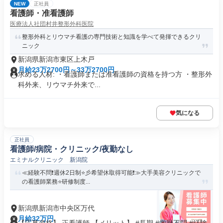
NEW
正社員
看護師・准看護師
医療法人社団村井整形外科医院
整形外科とリウマチ看護の専門技術と知識を学べて発揮できるクリ
ニック
新潟県新潟市東区上木戸
月給23万2700円～33万2700円
求める人材: ・看護師または准看護師の資格を持つ方 ・整形外
科外来、リウマチ外来で...
気になる
正社員
看護師/病院・クリニック/夜勤なし
エミナルクリニック 新潟院
≪経験不問❗️週休2日制⭐彡希望休取得可能❗️≫大手美容クリニックで
の看護師業務⭐研修制度...
新潟県新潟市中央区万代
月給32万円