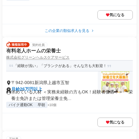
気になる
この企業の類似求人を見る
契約社員
有料老人ホームの栄養士
株式会社グリーンヘルスケアサービス
「経験が浅い」「ブランクがある」そんな方も大歓迎！
〒942-0081新潟県上越市五智
月給26万円以上
求めている人材 ＜実務未経験の方もOK！経験者優遇！＞ ＊栄
養士免許または管理栄養士免...
バイク通勤OK
早朝
+10個
気になる
正社員