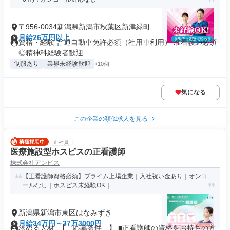
〒956-0034新潟県新潟市秋葉区新津緑町
月給26万円以上
資格・経験 普通自動車免許必須（社用車利用） 准看護師必須
◎精神科経験者歓迎
制服あり
業界未経験歓迎
+10個
気になる
この企業の類似求人を見る
正社員
医療施設型ホスピスの正看護師
株式会社アンビス
【正看護師資格必須】プライム上場企業｜入社祝い金あり｜オンコ
ールなし｜ホスピス未経験OK｜...
新潟県新潟市東区はなみずき
月給34万円～37万3000円
求める人材: 【 応募条件 】 ■正看護師の資格をお持ちの方