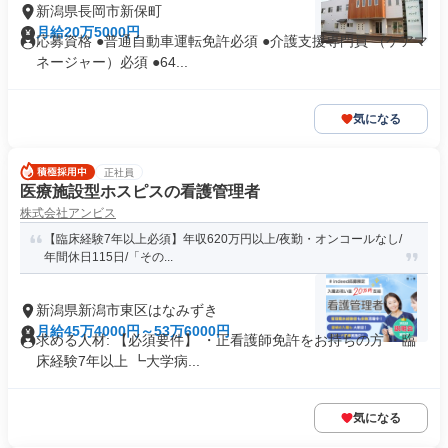
新潟県長岡市新保町
月給20万5000円
応募資格 ●普通自動車運転免許必須 ●介護支援専門員 （ケアマ
ネージャー）必須 ●64...
気になる
正社員
医療施設型ホスピスの看護管理者
株式会社アンビス
【臨床経験7年以上必須】年収620万円以上/夜勤・オンコールなし/
年間休日115日/「その...
新潟県新潟市東区はなみずき
月給45万4000円～53万6000円
求める人材: 【必須要件】 ・正看護師免許をお持ちの方 ・臨
床経験7年以上 ┗大学病...
気になる