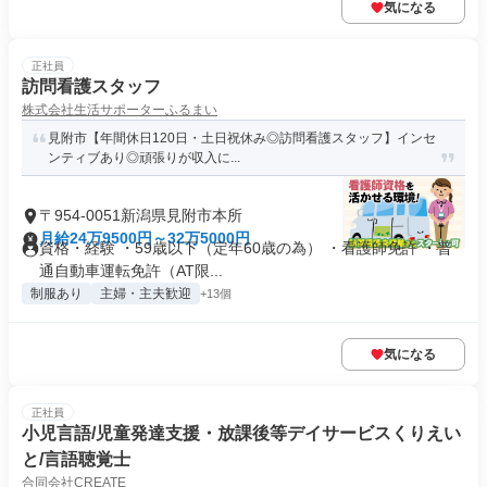
気になる
正社員
訪問看護スタッフ
株式会社生活サポーターふるまい
見附市【年間休日120日・土日祝休み◎訪問看護スタッフ】インセ
ンティブあり◎頑張りが収入に...
〒954-0051新潟県見附市本所
月給24万9500円～32万5000円
資格・経験 ・59歳以下（定年60歳の為） ・看護師免許 ・普
通自動車運転免許（AT限...
制服あり
主婦・主夫歓迎
+13個
気になる
正社員
小児言語/児童発達支援・放課後等デイサービスくりえい
と/言語聴覚士
合同会社CREATE