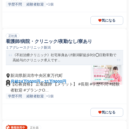
学歴不問
経験者歓迎
+1個
気になる
正社員
看護師/病院・クリニック/夜勤なし/寮あり
ミアグレースクリニック新潟
《不妊治療クリニック》社宅単身あり❗️新潟駅徒歩9分⭕日勤常勤で
高給与のクリニック求人です...
新潟県新潟市中央区東万代町
月給24万5000円～31万9000円
【応募資格】 正看護師 【メリット】 #長期 #学歴不問 #経験
者歓迎 #ブランクO...
学歴不問
経験者歓迎
+1個
気になる
正社員