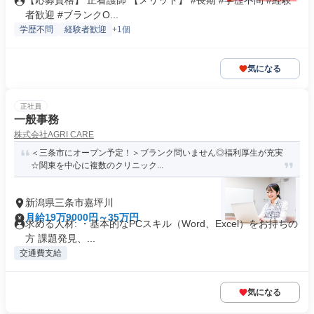
【応募資格】 正看護師 【メリット】 #長期 #学歴不問 #経験
者歓迎 #ブランクO...
学歴不問
経験者歓迎
+1個
気になる
正社員
一般事務
株式会社AGRI CARE
＜三条市にオープン予定！＞ブランク問いません◎福利厚生が充実
☆関東を中心に複数のクリニック...
新潟県三条市嘉坪川
月給19万9000円～35万円
求める人材: ・基本的なPCスキル（Word、Excel）をお持ちの
方 課題発見、...
交通費支給
気になる