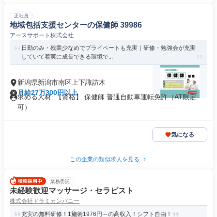
正社員
地域包括支援センターの保健師 39986
アースサポート株式会社
日勤のみ・残業少なめでプライベートも充実｜研修・勉強会が充実
していて着実に成長できる環境で...
新潟県新潟市南区上下諏訪木
月給27万300円以上
求める人材: 【資格】 保健師 普通自動車運転免許（AT限定
可）
気になる
この企業の類似求人を見る
業務委託
未経験歓迎マッサージ・セラピスト
株式会社ドラミカンパニー
充実の無料研修！1施術1976円～の高収入！シフト自由！