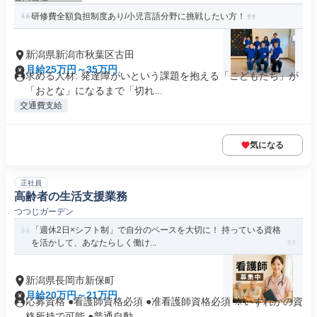
研修費全額負担制度あり/小児言語分野に挑戦したい方！
新潟県新潟市秋葉区古田
月給25万円～35万円
求める人材: 発達障がいという課題を抱える「こどもたち」が
「おとな」になるまで「切れ...
交通費支給
気になる
正社員
高齢者の生活支援業務
つつじガーデン
「週休2日×シフト制」で自分のペースを大切に！ 持っている資格
を活かして、あなたらしく働け...
新潟県長岡市新保町
月給20万円～21万円
応募資格 ●看護師資格必須 ●准看護師資格必須 ※いずれかの資
格所持で可能 ●普通自動...