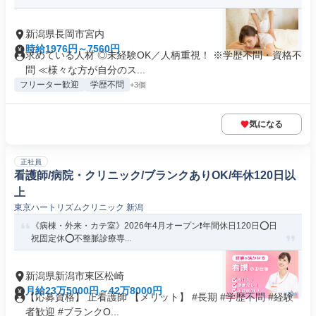
新潟県長岡市宮内
時給1976円～7560円
求めている人材 ◎未経験OK／⼈柄重視！ ※学歴不問・資格不
問 ≪様々な⽅が⾃分のス...
フリーター歓迎
学歴不問
+3個
気になる
正社員
看護師/病院・クリニック/ブランクありOK/年休120日以
上
東京ハートリズムクリニック 新潟
《病棟・外来・カテ室》2026年4月オープン❗️年間休日120日⭕日
祝固定休⭕不整脈診療専...
新潟県新潟市東区松崎
月給23万5000円～42万8000円
【応募資格】 正看護師 【メリット】 #長期 #学歴不問 #経験
者歓迎 #ブランクO...