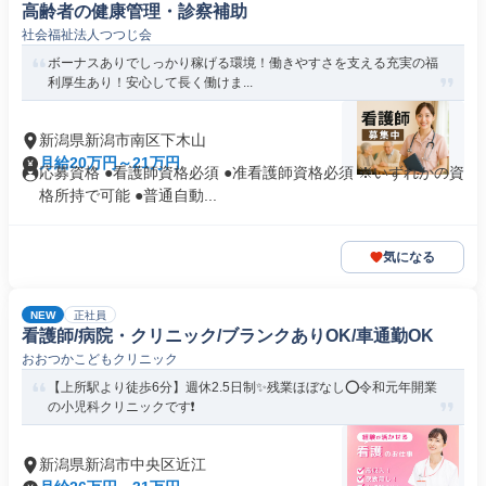
高齢者の健康管理・診察補助
社会福祉法人つつじ会
ボーナスありでしっかり稼げる環境！働きやすさを支える充実の福
利厚生あり！安心して長く働けま...
新潟県新潟市南区下木山
月給20万円～21万円
応募資格 ●看護師資格必須 ●准看護師資格必須 ※いずれかの資
格所持で可能 ●普通自動...
気になる
NEW
正社員
看護師/病院・クリニック/ブランクありOK/車通勤OK
おおつかこどもクリニック
【上所駅より徒歩6分】週休2.5日制✨残業ほぼなし⭕令和元年開業
の小児科クリニックです❗️
新潟県新潟市中央区近江