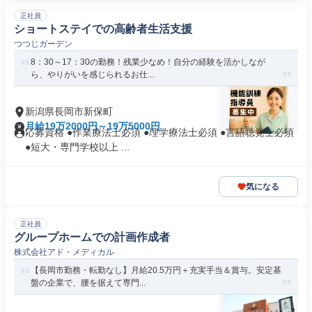
正社員
ショートステイでの高齢者生活支援
つつじガーデン
8：30～17：30の勤務！残業少なめ！自分の経験を活かしなが
ら、やりがいを感じられるお仕...
新潟県長岡市新保町
月給19万2000円～19万5000円
応募資格 ●作業療法士必須 ●理学療法士必須 ●言語聴覚士必須
●短大・専門学校以上 ...
気になる
正社員
グループホームでの計画作成者
株式会社アド・メディカル
【長岡市勤務・転勤なし】月給20.5万円＋充実手当＆賞与。安定基
盤の企業で、腰を据えて専門...