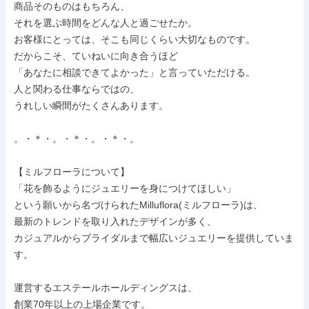
商品そのものはもちろん、

それを選ぶ時間をどんな人と過ごせたか。

お客様にとっては、そこも同じくらい大切なものです。

だからこそ、ていねいに向き合うほど

「あなたに相談できてよかった」と言っていただける。

人と関わる仕事ならではの、

うれしい瞬間がたくさんあります。

。・＊・。・＊・。・＊・。

【ミルフローラについて】

「花を飾るようにジュエリーを身につけてほしい」

という願いから名づけられたMilluflora(ミルフローラ)は、

最新のトレンドを取り入れたデザインが多く、

カジュアルからブライダルまで幅広いジュエリーを提供していま
す。

運営するエステールホールディングスは、

創業70年以上の上場企業です。
