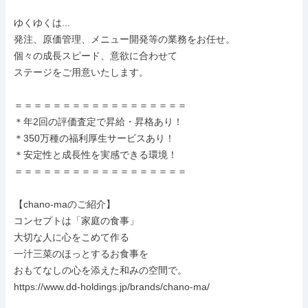
ゆくゆくは...

発注、原価管理、メニュー開発等の業務をお任せ。

個々の成長スピード、意欲に合わせて

ステージをご用意いたします。

＝＝＝＝＝＝＝＝＝＝＝＝＝＝＝＝＝＝

＊年2回の評価査定で昇給・昇格あり！

＊350万種の福利厚生サービスあり！

＊安定性と成長性を実感できる環境！

＝＝＝＝＝＝＝＝＝＝＝＝＝＝＝＝＝＝

【chano-maのご紹介】

コンセプトは「家庭の食事」

大切な人に心をこめて作る

一汁三菜のほっとするお食事を

おもてなしの心を添えた和みの空間で。

https://www.dd-holdings.jp/brands/chano-ma/
