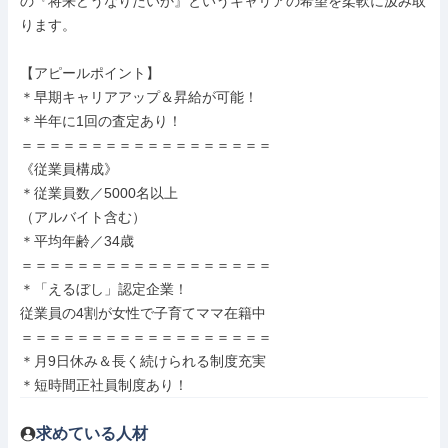
の『将来どうなりたいか』というキャリアの希望を柔軟に汲み取
ります。

【アピールポイント】

＊早期キャリアアップ＆昇給が可能！

＊半年に1回の査定あり！

＝＝＝＝＝＝＝＝＝＝＝＝＝＝＝＝＝＝

《従業員構成》

＊従業員数／5000名以上

（アルバイト含む）

＊平均年齢／34歳

＝＝＝＝＝＝＝＝＝＝＝＝＝＝＝＝＝＝

＊「えるぼし」認定企業！

従業員の4割が女性で子育てママ在籍中

＝＝＝＝＝＝＝＝＝＝＝＝＝＝＝＝＝＝

＊月9日休み＆長く続けられる制度充実

＊短時間正社員制度あり！
求めている人材