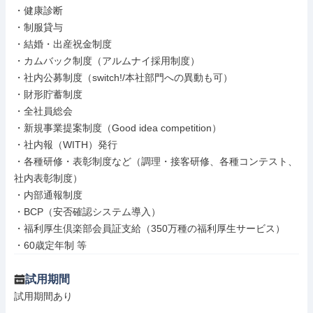
・健康診断

・制服貸与

・結婚・出産祝金制度

・カムバック制度（アルムナイ採用制度）

・社内公募制度（switch!/本社部門への異動も可）

・財形貯蓄制度

・全社員総会

・新規事業提案制度（Good idea competition）

・社内報（WITH）発行

・各種研修・表彰制度など（調理・接客研修、各種コンテスト、
社内表彰制度）

・内部通報制度

・BCP（安否確認システム導入）

・福利厚生倶楽部会員証支給（350万種の福利厚生サービス）

・60歳定年制 等
試用期間
試用期間あり
