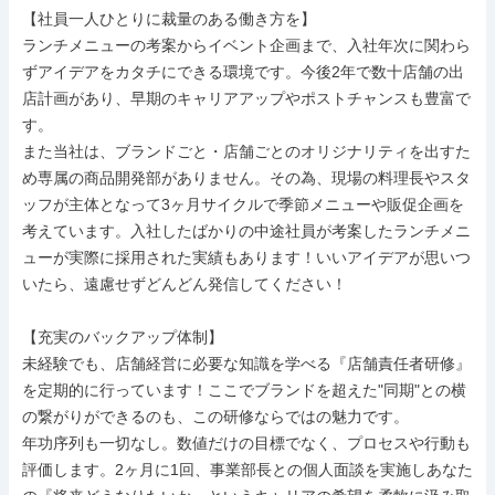
【社員一人ひとりに裁量のある働き方を】

ランチメニューの考案からイベント企画まで、入社年次に関わら
ずアイデアをカタチにできる環境です。今後2年で数十店舗の出
店計画があり、早期のキャリアアップやポストチャンスも豊富で
す。

また当社は、ブランドごと・店舗ごとのオリジナリティを出すた
め専属の商品開発部がありません。その為、現場の料理長やスタ
ッフが主体となって3ヶ月サイクルで季節メニューや販促企画を
考えています。入社したばかりの中途社員が考案したランチメニ
ューが実際に採用された実績もあります！いいアイデアが思いつ
いたら、遠慮せずどんどん発信してください！

【充実のバックアップ体制】

未経験でも、店舗経営に必要な知識を学べる『店舗責任者研修』
を定期的に行っています！ここでブランドを超えた"同期"との横
の繋がりができるのも、この研修ならではの魅力です。

年功序列も一切なし。数値だけの目標でなく、プロセスや行動も
評価します。2ヶ月に1回、事業部長との個人面談を実施しあなた