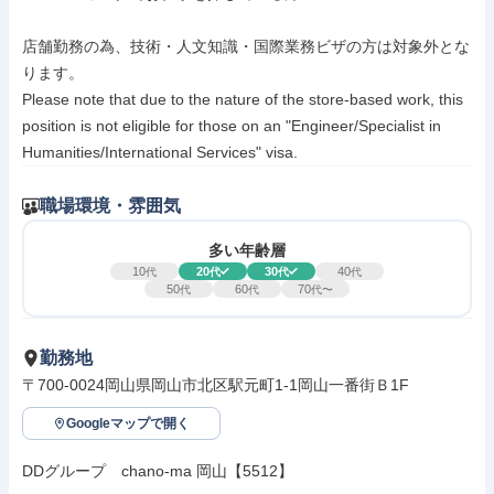
店舗勤務の為、技術・人文知識・国際業務ビザの方は対象外とな
ります。

Please note that due to the nature of the store-based work, this 
position is not eligible for those on an "Engineer/Specialist in 
Humanities/International Services" visa.
職場環境・雰囲気
多い年齢層
10
20
30
40
代
代
代
代
50
60
70
代
代
代〜
勤務地
〒700-0024岡山県岡山市北区駅元町1-1岡山一番街Ｂ1F
Googleマップで開く
DDグループ　chano-ma 岡山【5512】
