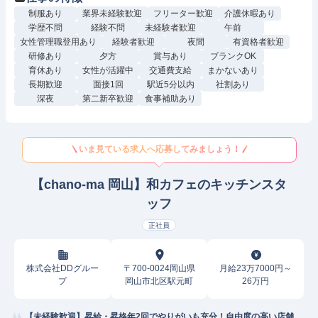
制服あり
業界未経験歓迎
フリーター歓迎
介護休暇あり
学歴不問
経験不問
未経験者歓迎
午前
女性管理職登用あり
経験者歓迎
夜間
有資格者歓迎
研修あり
夕方
賞与あり
ブランクOK
育休あり
女性が活躍中
交通費支給
まかないあり
長期歓迎
面接1回
駅近5分以内
社割あり
深夜
第二新卒歓迎
食事補助あり
いま見ている求人へ応募してみましょう！
【chano-ma 岡山】和カフェのキッチンスタ
ッフ
正社員
株式会社DDグルー
〒700-0024岡山県
月給23万7000円～
プ
岡山市北区駅元町
26万円
【未経験歓迎】昇給・昇格年2回でやりがいも充分！自由度の高い店舗